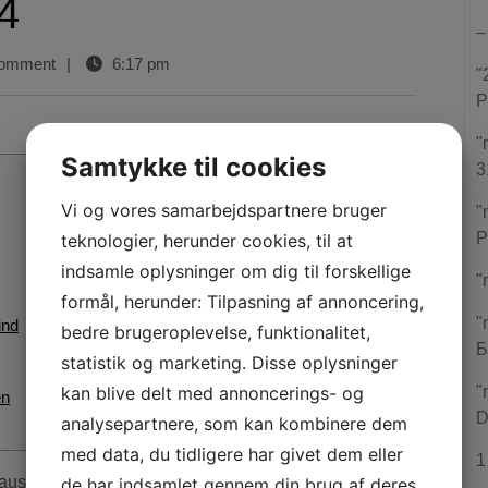
4
–
omment
|
6:17 pm
"
P
"
Samtykke til cookies
3
Vi og vores samarbejdspartnere bruger
"
P
teknologier, herunder cookies, til at
indsamle oplysninger om dig til forskellige
"
formål, herunder: Tilpasning af annoncering,
"
ind
bedre brugeroplevelse, funktionalitet,
Б
statistik og marketing. Disse oplysninger
kan blive delt med annoncerings- og
"
en
D
analysepartnere, som kan kombinere dem
med data, du tidligere har givet dem eller
1
de har indsamlet gennem din brug af deres