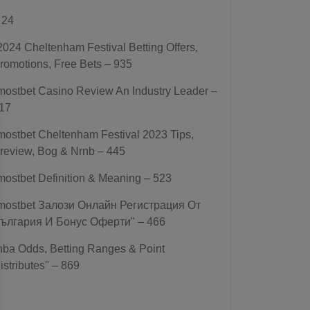
 24
2024 Cheltenham Festival Betting Offers,
romotions, Free Bets – 935
mostbet Casino Review An Industry Leader –
17
mostbet Cheltenham Festival 2023 Tips,
review, Bog & Nrnb – 445
mostbet Definition & Meaning – 523
mostbet Залози Онлайн Регистрация От
ългария И Бонус Оферти" – 466
nba Odds, Betting Ranges & Point
istributes" – 869