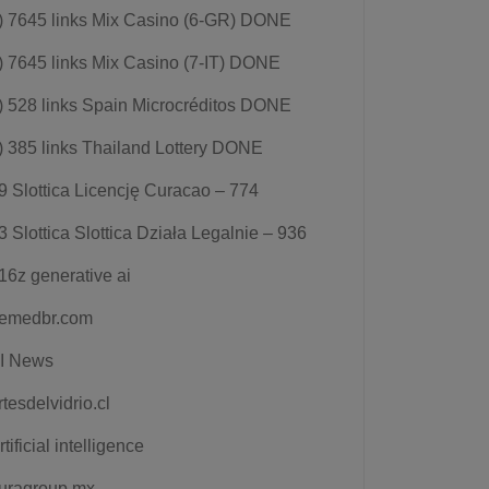
) 7645 links Mix Casino (6-GR) DONE
) 7645 links Mix Casino (7-IT) DONE
) 528 links Spain Microcréditos DONE
) 385 links Thailand Lottery DONE
9 Slottica Licencję Curacao – 774
3 Slottica Slottica Działa Legalnie – 936
16z generative ai
emedbr.com
I News
rtesdelvidrio.cl
rtificial intelligence
uragroup.mx