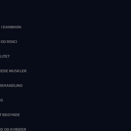
 I DANMARK
OG RISICI
LITET
EREDE MUSKLER
SBEHANDLING
NG
AT BEGYNDE
D OG KVINDER