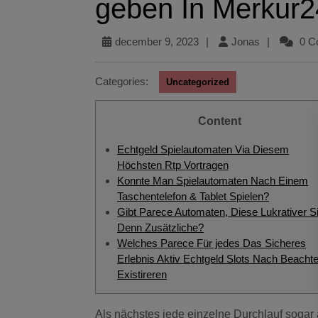
geben In Merkur2
december 9, 2023
|
Jonas
|
0 C
Categories:
Uncategorized
Content
Echtgeld Spielautomaten Via Diesem
Höchsten Rtp Vortragen
Konnte Man Spielautomaten Nach Einem
Taschentelefon & Tablet Spielen?
Gibt Parece Automaten, Diese Lukrativer S
Denn Zusätzliche?
Welches Parece Für jedes Das Sicheres
Erlebnis Aktiv Echtgeld Slots Nach Beacht
Existireren
Als nächstes jede einzelne Durchlauf sogar auszulösen wird jede menge stressig, daselbst sera