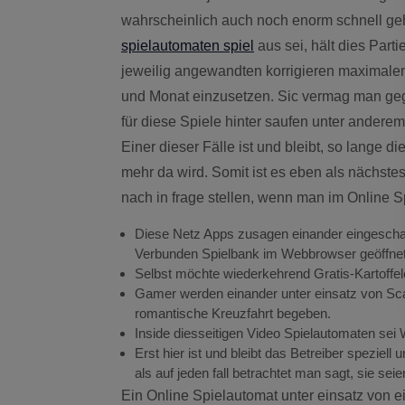
wahrscheinlich auch noch enorm schnell gehe
spielautomaten spiel
aus sei, hält dies Parti
jeweilig angewandten korrigieren maximalen 
und Monat einzusetzen.
Sic vermag man geg
für diese Spiele hinter saufen unter andere
Einer dieser Fälle ist und bleibt, so lange
mehr da wird. Somit ist es eben als nächst
nach in frage stellen, wenn man im Online S
Diese Netz Apps zusagen einander eingescha
Verbunden Spielbank im Webbrowser geöffnet
Selbst möchte wiederkehrend Gratis-Kartoff
Gamer werden einander unter einsatz von Sca
romantische Kreuzfahrt begeben.
Inside diesseitigen Video Spielautomaten sei W
Erst hier ist und bleibt das Betreiber speziell
als auf jeden fall betrachtet man sagt, sie seie
Ein Online Spielautomat unter einsatz von 