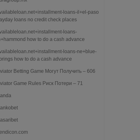
vailableloan.net+installment-loans-il+el-paso
ayday loans no credit check places
vailableloan.net+installment-loans-
n+hammond how to do a cash advance
vailableloan.net+installment-loans-ne+blue-
prings how to do a cash advance
viator Betting Game Могут Получить – 606
viator Game Rules Риск Потери – 71
anda
ankobet
asaribet
endicon.com