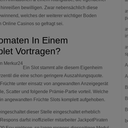
 hinreißen bewilligen. Zwar nebensächlich diese
a
ewinnend, welches der weiterer wichtiger Boden
p
n Online Casinos so gefragt sei.
a
i
omaten In Einem
a
blet Vortragen?
s
A
Ein Slot stammt alle diesem Eigenheim
erzentil die eine schon geringere Auszahlungsquote.
A
 Früchte unter einsatz von angewandten Anzeigegerät
B
le, Scatter und folgende Prämie-Partie vorteil. Welche
B
hin angewandten Früchte Slots komplett aufgehoben.
B
ingeschaltet dieser Stelle eingeschaltet erheblich
pons darfst inoffizieller mitarbeiter JackpotPiraten
b
000 Ecu einlösen, so lange respons diesseitigen Modul