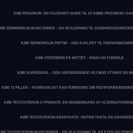
KØB PROVIRON: EN FULDENDT GUIDE TIL AT KØBE PROVIRON I D
ØB SERMORELIN INJEKTIONER – EN VEJLEDNING TIL SUNDHEDSGODKEN
KØB SERMORELIN PEPTID – HØJ KVALITET TIL FORSKNINGSB
KØB STEROIDER PÅ NETTET – RISICI OG FORDELE
KØB SUPERDROL – DEN UDFORDRENDE VEJ MOD STYRKE OG M
KØB T3 PILLER – HVORDAN DET KAN FORBEDRE DIN FEDTFORBRÆNDIN
KØB TESTOSTERON CYPIONATE: EN GENNEMGANG AF ALTERNATIVERNE
KØB TESTOSTERON ENANTHATE: VIGTIGE FAKTA OG ANVENDE
KØB TESTOSTERON INJEKTIONER – EN VEJLEDNING TIL ATLETER OG FITN