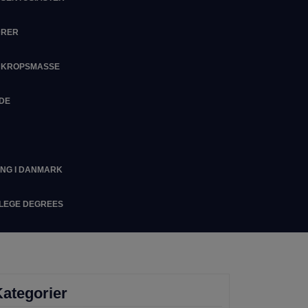
DRER
M KROPSMASSE
IDE
ING I DANMARK
LLEGE DEGREES
ategorier