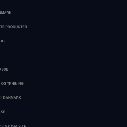
ANMARK
DTE PRODUKTER
RUG
ASSE
G OG TRÆNING
 I DANMARK
LSE
ESSENTUSIASTER