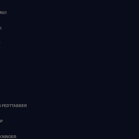
NU!
I
T
G FEDTTABBER
OP
RKNINGER