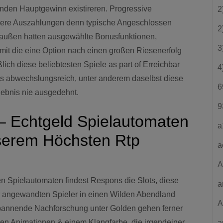
nden Hauptgewinn existireren. Progressive
2
einere Auszahlungen denn typische Angeschlossen
2
draußen hatten ausgewählte Bonusfunktionen,
3
it die eine Option nach einen großen Riesenerfolg
ch diese beliebtesten Spiele as part of Erreichbar
4
rs abwechslungsreich, unter anderem daselbst diese
6
rlebnis nie ausgedehnt.
9
 – Echtgeld Spielautomaten
a
serem Höchsten Rtp
a
A
en Spielautomaten findest Respons die Slots, diese
a
ihr angewandten Spieler in einen Wilden Abendland
A
 spannende Nachforschung unter Golden gehen ferner
den Animationen & einem Klangfarbe, die irgendeiner
a