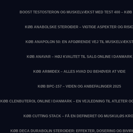
BOOST TESTOSTERON OG MUSKELVÆKST MED TEST 400 – KØB 
KØB ANABOLSKE STEROIDER – VIGTIGE ASPEKTER OG RISIC
KØB ANAPOLON 50: EN AFGØRENDE VEJ TIL MUSKELVÆKS
KØB ANAVAR – HØJ KVALITET TIL SALG ONLINE I DANMARK
KØB ARIMIDEX – ALLES HVAD DU BEHØVER AT VIDE
KØB BPC-157 – VIDEN OG ANBEFALINGER 2025
KØB CLENBUTEROL ONLINE I DANMARK – EN VEJLEDNING TIL ATLETER O
KØB CUTTING STACK – FÅ EN DEFINERET OG MUSKULØS KR
KØB DECA DURABOLIN STEROIDER: EFFEKTER, DOSERING OG BIVI