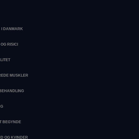
 I DANMARK
OG RISICI
LITET
EREDE MUSKLER
SBEHANDLING
NG
AT BEGYNDE
D OG KVINDER