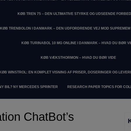
KØB TREN 75 – DEN ULTIMATIVE STYRKE OG UDSEENDE FORBE
KØB TRENBOLON I DANMARK – DEN UDFORDRENDE VEJ MOD SUPREME
KØB TURINABOL 10 MG ONLINE I DANMARK – HVAD DU BØR V
KØB VÆKSTHORMON – HVAD DU BØR VIDE
KØB WINSTROL: EN KOMPLET VISNING AF PRISER, DOSERINGER OG LEVER
NY BIL? NY MERCEDES SPRINTER
RESEARCH PAPER TOPICS FOR CO
tion ChatBot’s
K