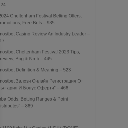
 24
2024 Cheltenham Festival Betting Offers,
romotions, Free Bets – 935
mostbet Casino Review An Industry Leader –
17
mostbet Cheltenham Festival 2023 Tips,
review, Bog & Nrnb – 445
mostbet Definition & Meaning – 523
mostbet Залози Онлайн Регистрация От
ългария И Бонус Оферти" – 466
nba Odds, Betting Ranges & Point
istributes" – 869