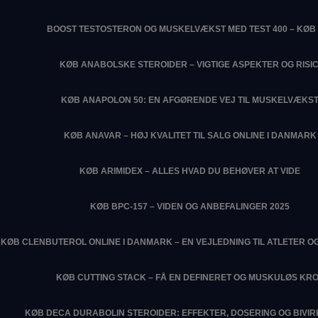
BOOST TESTOSTERON OG MUSKELVÆKST MED TEST 400 – KØB 
KØB ANABOLSKE STEROIDER – VIGTIGE ASPEKTER OG RISIC
KØB ANAPOLON 50: EN AFGØRENDE VEJ TIL MUSKELVÆKS
KØB ANAVAR – HØJ KVALITET TIL SALG ONLINE I DANMARK
KØB ARIMIDEX – ALLES HVAD DU BEHØVER AT VIDE
KØB BPC-157 – VIDEN OG ANBEFALINGER 2025
KØB CLENBUTEROL ONLINE I DANMARK – EN VEJLEDNING TIL ATLETER O
KØB CUTTING STACK – FÅ EN DEFINERET OG MUSKULØS KR
KØB DECA DURABOLIN STEROIDER: EFFEKTER, DOSERING OG BIVI