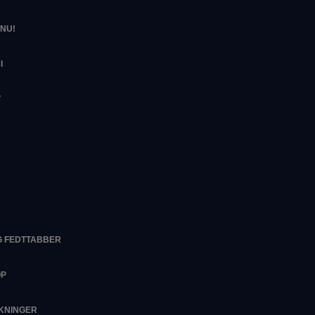
NU!
I
T
G FEDTTABBER
OP
RKNINGER