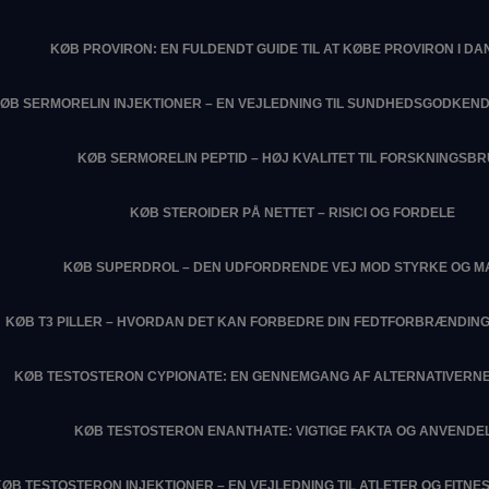
KØB PROVIRON: EN FULDENDT GUIDE TIL AT KØBE PROVIRON I D
ØB SERMORELIN INJEKTIONER – EN VEJLEDNING TIL SUNDHEDSGODKEN
KØB SERMORELIN PEPTID – HØJ KVALITET TIL FORSKNINGSB
KØB STEROIDER PÅ NETTET – RISICI OG FORDELE
KØB SUPERDROL – DEN UDFORDRENDE VEJ MOD STYRKE OG M
KØB T3 PILLER – HVORDAN DET KAN FORBEDRE DIN FEDTFORBRÆNDIN
KØB TESTOSTERON CYPIONATE: EN GENNEMGANG AF ALTERNATIVERNE
KØB TESTOSTERON ENANTHATE: VIGTIGE FAKTA OG ANVENDE
KØB TESTOSTERON INJEKTIONER – EN VEJLEDNING TIL ATLETER OG FITN