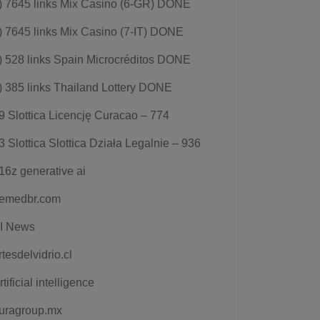
) 7645 links Mix Casino (6-GR) DONE
) 7645 links Mix Casino (7-IT) DONE
) 528 links Spain Microcréditos DONE
) 385 links Thailand Lottery DONE
9 Slottica Licencję Curacao – 774
3 Slottica Slottica Działa Legalnie – 936
16z generative ai
emedbr.com
I News
rtesdelvidrio.cl
rtificial intelligence
uragroup.mx