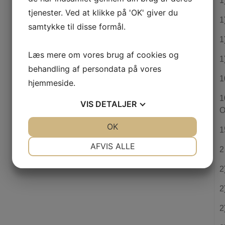
1
tjenester. Ved at klikke på 'OK' giver du
1
samtykke til disse formål.
1
Læs mere om vores brug af cookies og
1
behandling af persondata på vores
1
hjemmeside.
1
VIS
DETALJER
O
JA
NEJ
OK
JA
NEJ
1
NØDVENDIGE
PRÆFERENCER
AFVIS ALLE
2
JA
NEJ
JA
NEJ
2
MARKETING
STATISTIK
2
2