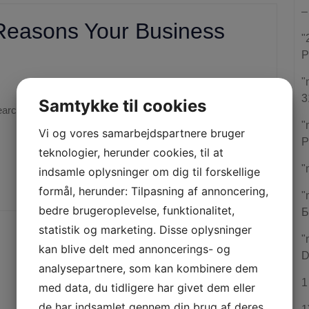
–
 Reasons Your Business
"
P
"
Jonas
|
2:05 pm
3
Samtykke til cookies
"
Vi og vores samarbejdspartnere bruger
P
teknologier, herunder cookies, til at
"
READ COMPLETE POST
indsamle oplysninger om dig til forskellige
formål, herunder: Tilpasning af annoncering,
"
bedre brugeroplevelse, funktionalitet,
Б
statistik og marketing. Disse oplysninger
"
kan blive delt med annoncerings- og
D
analysepartnere, som kan kombinere dem
1
med data, du tidligere har givet dem eller
de har indsamlet gennem din brug af deres