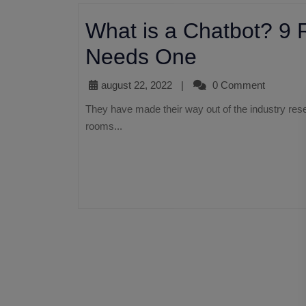
What is a Chatbot? 9
Needs One
august 22, 2022
|
0 Comment
They have made their way out of the industry research labs and into the pockets, desktops, cars and living
rooms...