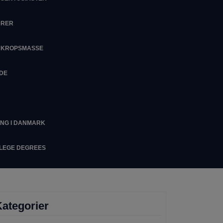
DRER
M KROPSMASSE
IDE
ING I DANMARK
LLEGE DEGREES
ategorier