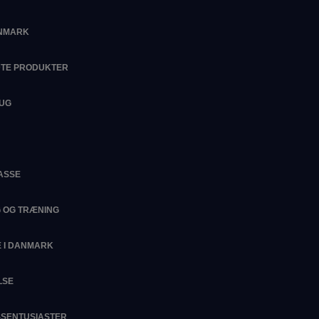
ANMARK
DTE PRODUKTER
RUG
ASSE
G OG TRÆNING
 I DANMARK
LSE
ESSENTUSIASTER