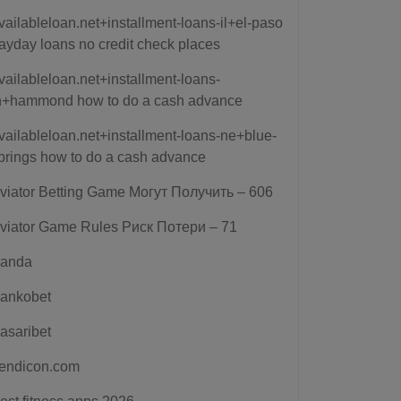
vailableloan.net+installment-loans-il+el-paso
ayday loans no credit check places
vailableloan.net+installment-loans-
n+hammond how to do a cash advance
vailableloan.net+installment-loans-ne+blue-
prings how to do a cash advance
viator Betting Game Могут Получить – 606
viator Game Rules Риск Потери – 71
anda
ankobet
asaribet
endicon.com