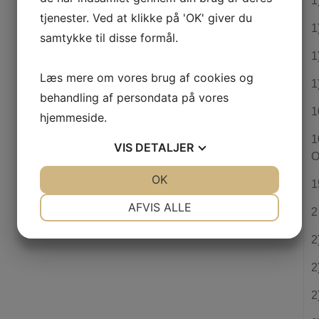
1
tjenester. Ved at klikke på 'OK' giver du
1
samtykke til disse formål.
1
Læs mere om vores brug af cookies og
1
behandling af persondata på vores
1
hjemmeside.
1
VIS
DETALJER
O
JA
NEJ
OK
JA
NEJ
1
NØDVENDIGE
PRÆFERENCER
AFVIS ALLE
2
JA
NEJ
JA
NEJ
2
MARKETING
STATISTIK
2
2