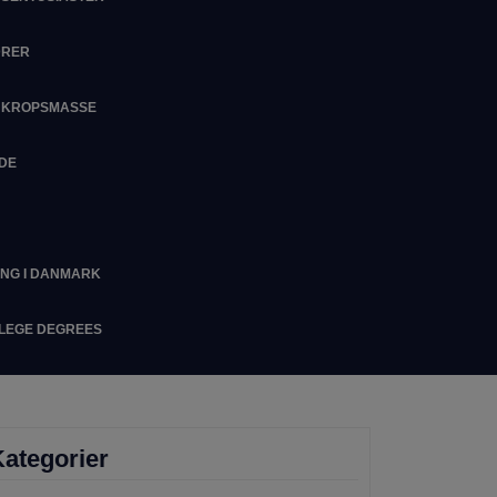
DRER
M KROPSMASSE
IDE
ING I DANMARK
LLEGE DEGREES
ategorier