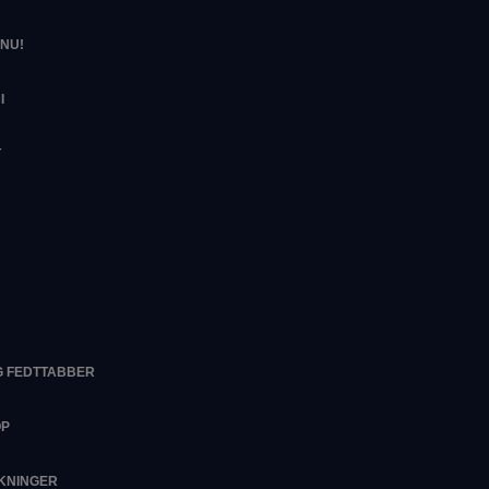
NU!
I
T
G FEDTTABBER
OP
RKNINGER