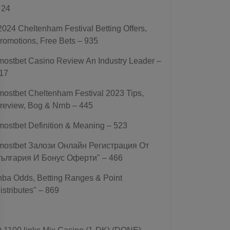
 24
2024 Cheltenham Festival Betting Offers,
romotions, Free Bets – 935
mostbet Casino Review An Industry Leader –
17
mostbet Cheltenham Festival 2023 Tips,
review, Bog & Nrnb – 445
mostbet Definition & Meaning – 523
mostbet Залози Онлайн Регистрация От
ългария И Бонус Оферти" – 466
nba Odds, Betting Ranges & Point
istributes" – 869