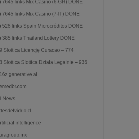
) 7645 links Mix Casino (6-GR) DONE
) 7645 links Mix Casino (7-IT) DONE
) 528 links Spain Microcréditos DONE
) 385 links Thailand Lottery DONE
9 Slottica Licencję Curacao – 774
3 Slottica Slottica Działa Legalnie – 936
16z generative ai
emedbr.com
I News
rtesdelvidrio.cl
rtificial intelligence
uragroup.mx