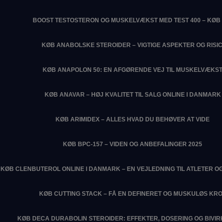
BOOST TESTOSTERON OG MUSKELVÆKST MED TEST 400 – KØB 
KØB ANABOLSKE STEROIDER – VIGTIGE ASPEKTER OG RISIC
KØB ANAPOLON 50: EN AFGØRENDE VEJ TIL MUSKELVÆKS
KØB ANAVAR – HØJ KVALITET TIL SALG ONLINE I DANMARK
KØB ARIMIDEX – ALLES HVAD DU BEHØVER AT VIDE
KØB BPC-157 – VIDEN OG ANBEFALINGER 2025
KØB CLENBUTEROL ONLINE I DANMARK – EN VEJLEDNING TIL ATLETER O
KØB CUTTING STACK – FÅ EN DEFINERET OG MUSKULØS KR
KØB DECA DURABOLIN STEROIDER: EFFEKTER, DOSERING OG BIVI