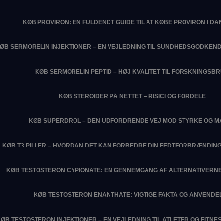
KØB PROVIRON: EN FULDENDT GUIDE TIL AT KØBE PROVIRON I D
ØB SERMORELIN INJEKTIONER – EN VEJLEDNING TIL SUNDHEDSGODKEN
KØB SERMORELIN PEPTID – HØJ KVALITET TIL FORSKNINGSB
KØB STEROIDER PÅ NETTET – RISICI OG FORDELE
KØB SUPERDROL – DEN UDFORDRENDE VEJ MOD STYRKE OG M
KØB T3 PILLER – HVORDAN DET KAN FORBEDRE DIN FEDTFORBRÆNDIN
KØB TESTOSTERON CYPIONATE: EN GENNEMGANG AF ALTERNATIVERNE
KØB TESTOSTERON ENANTHATE: VIGTIGE FAKTA OG ANVENDE
KØB TESTOSTERON INJEKTIONER – EN VEJLEDNING TIL ATLETER OG FITN