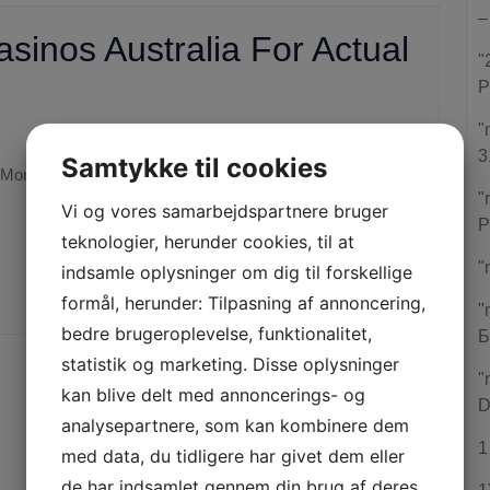
–
sinos Australia For Actual
"
P
"
gabby.dk
|
10:17 pm
3
Samtykke til cookies
"
Vi og vores samarbejdspartnere bruger
P
teknologier, herunder cookies, til at
"
READ COMPLETE POST
indsamle oplysninger om dig til forskellige
formål, herunder: Tilpasning af annoncering,
"
bedre brugeroplevelse, funktionalitet,
Б
statistik og marketing. Disse oplysninger
"
kan blive delt med annoncerings- og
D
analysepartnere, som kan kombinere dem
1
med data, du tidligere har givet dem eller
de har indsamlet gennem din brug af deres