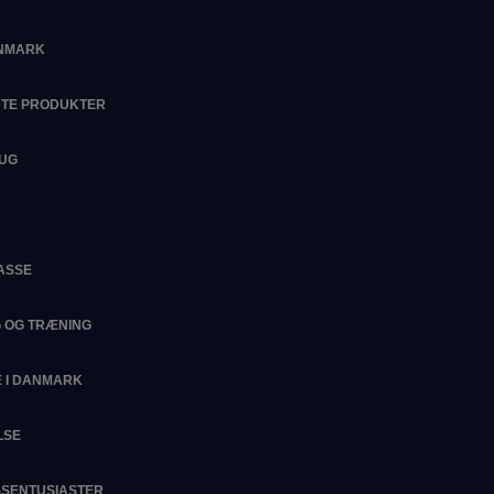
ANMARK
DTE PRODUKTER
RUG
ASSE
G OG TRÆNING
 I DANMARK
LSE
ESSENTUSIASTER