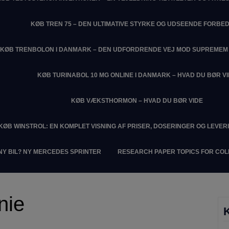
KØB TREN 75 – DEN ULTIMATIVE STYRKE OG UDSEENDE FORBE
KØB TRENBOLON I DANMARK – DEN UDFORDRENDE VEJ MOD SUPREME
KØB TURINABOL 10 MG ONLINE I DANMARK – HVAD DU BØR V
KØB VÆKSTHORMON – HVAD DU BØR VIDE
KØB WINSTROL: EN KOMPLET VISNING AF PRISER, DOSERINGER OG LEVER
NY BIL? NY MERCEDES SPRINTER
RESEARCH PAPER TOPICS FOR CO
nie
K