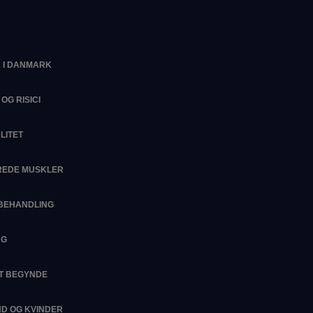
 I DANMARK
OG RISICI
LITET
EREDE MUSKLER
SBEHANDLING
NG
AT BEGYNDE
D OG KVINDER