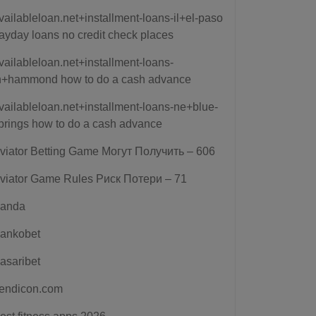
vailableloan.net+installment-loans-il+el-paso
ayday loans no credit check places
vailableloan.net+installment-loans-
n+hammond how to do a cash advance
vailableloan.net+installment-loans-ne+blue-
prings how to do a cash advance
viator Betting Game Могут Получить – 606
viator Game Rules Риск Потери – 71
anda
ankobet
asaribet
endicon.com