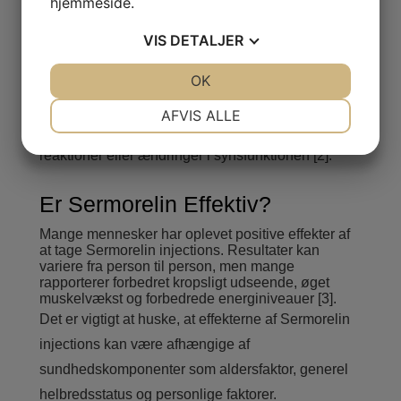
hjemmeside.
Som med andre lægemidler, kan Sermorelin have
VIS
DETALJER
sideeffekter. De mest almindelige inkluderer
hovedpine, rødhed i ansigtet (flushing), dizziness
JA
NEJ
OK
JA
NEJ
og maveproblemer.
NØDVENDIGE
PRÆFERENCER
AFVIS ALLE
Rarere men alvorlige副作用 kan være allergiske
JA
NEJ
JA
NEJ
reaktioner eller ændringer i synsfunktionen [2].
MARKETING
STATISTIK
Er Sermorelin Effektiv?
Mange mennesker har oplevet positive effekter af
at tage Sermorelin injections. Resultater kan
variere fra person til person, men mange
rapporterer forbedret kropsligt udseende, øget
muskelvækst og forbedrede energiniveauer [3].
Det er vigtigt at huske, at effekterne af Sermorelin
injections kan være afhængige af
sundhedskomponenter som aldersfaktor, generel
helbredsstatus og personlige faktorer.