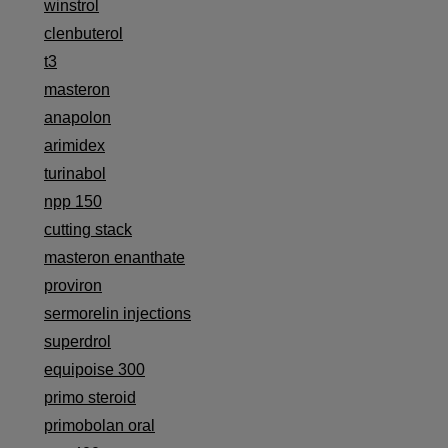
winstrol
clenbuterol
t3
masteron
anapolon
arimidex
turinabol
npp 150
cutting stack
masteron enanthate
proviron
sermorelin injections
superdrol
equipoise 300
primo steroid
primobolan oral