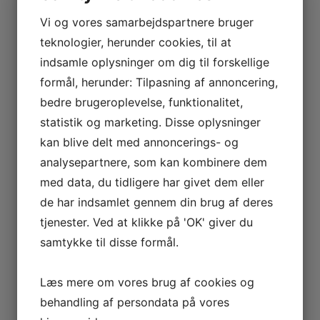
Dosage
Pris en
Månedlig
Size
(mg)
gang ($)
pris ($)
(mL)
Vi og vores samarbejdspartnere bruger
teknologier, herunder cookies, til at
6
3
$249.00
$199.00
indsamle oplysninger om dig til forskellige
9
4
$245.00
–
formål, herunder: Tilpasning af annoncering,
bedre brugeroplevelse, funktionalitet,
15
5
$275.00
–
statistik og marketing. Disse oplysninger
kan blive delt med annoncerings- og
På tabel 1 ses priserne for forskellige doseringer af
analysepartnere, som kan kombinere dem
Sermorelin injections. Prisen kan variere alt efter
med data, du tidligere har givet dem eller
leverandør og land, men de ovenstående priser
de har indsamlet gennem din brug af deres
repræsenterer en gennemsnitlig pris.
tjenester. Ved at klikke på 'OK' giver du
Er Sermorelin Legal?
samtykke til disse formål.
Sermorelin er et lægemiddel og skal kun bruges
under overvågning af en kvalificeret
Læs mere om vores brug af cookies og
sundhedspersonale. Det er legal når det
behandling af persondata på vores
administreres af en licencieret læge for godkendte
indikationer [1].