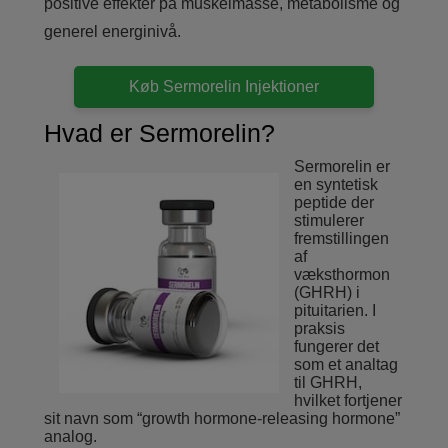
positive effekter på muskelmasse, metabolisme og
generel energinivå.
Køb Sermorelin Injektioner
Hvad er Sermorelin?
Sermorelin er
en syntetisk
peptide der
stimulerer
fremstillingen
af
væksthormon
(GHRH) i
pituitarien. I
praksis
fungerer det
som et analtag
til GHRH,
hvilket fortjener
sit navn som “growth hormone-releasing hormone”
analog.