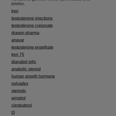
telefon.
tren
testosterone injections
testosterone cypionate
dragon pharma
anavar
testosterone enanthate
tren 75
dianabol pills
anabolic steroid
human growth hormone
nolvadex
steriods
winstrol
clenbuterol
t3