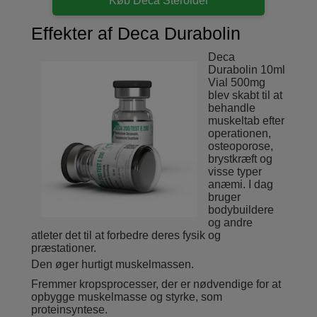
Køb Deca Steroider
Effekter af Deca Durabolin
Deca
Durabolin 10ml
Vial 500mg
blev skabt til at
behandle
muskeltab efter
operationen,
osteoporose,
brystkræft og
visse typer
anæmi. I dag
bruger
bodybuildere
og andre
atleter det til at forbedre deres fysik og
præstationer.
Den øger hurtigt muskelmassen.
Fremmer kropsprocesser, der er nødvendige for at
opbygge muskelmasse og styrke, som
proteinsyntese.