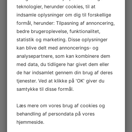
500mg) om ugen. Den anbefalede dosis til kvinder
teknologier, herunder cookies, til at
er maksimalt 0,2 ml (50 mg) om ugen. En Deca-
cyklus varer normalt op til 10 uger.
indsamle oplysninger om dig til forskellige
Tamoxifen bør ikke anvendes i PCT (post-cyklus
formål, herunder: Tilpasning af annoncering,
terapi).
bedre brugeroplevelse, funktionalitet,
Clomid eller toremifen kan bruges som PCT-
lægemidler efter en deca-cyklus.
statistik og marketing. Disse oplysninger
kan blive delt med annoncerings- og
Negative Reaktioner og Post Cycle
analysepartnere, som kan kombinere dem
Therapy
med data, du tidligere har givet dem eller
For at undgå de fleste bivirkninger er det vigtigt at
de har indsamlet gennem din brug af deres
udføre Post Cycle Therapy (PCT) efter hver deca-
cyklus. Nogle mulige bivirkninger af lægemidlet
tjenester. Ved at klikke på 'OK' giver du
omfatter svag erektion, smerter i hofter og ryg,
samtykke til disse formål.
hovedpine eller forhøjet arterielt blodtryk.
De fleste bivirkninger kan reduceres gennem en
korrekt PCT.
Læs mere om vores brug af cookies og
Ulovlighed af Deca Durabolin i
behandling af persondata på vores
Danmark
hjemmeside.
I Danmark er der strenge regler for anabolske