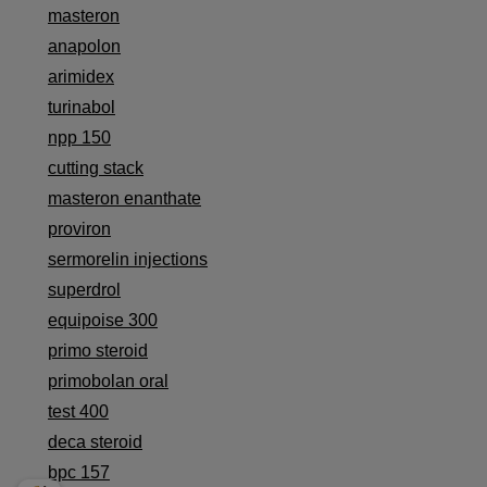
masteron
anapolon
arimidex
turinabol
npp 150
cutting stack
masteron enanthate
proviron
sermorelin injections
superdrol
equipoise 300
primo steroid
primobolan oral
test 400
deca steroid
bpc 157