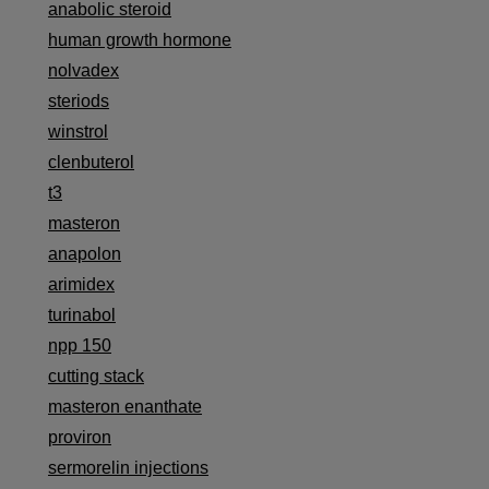
anabolic steroid
human growth hormone
nolvadex
steriods
winstrol
clenbuterol
t3
masteron
anapolon
arimidex
turinabol
npp 150
cutting stack
masteron enanthate
proviron
sermorelin injections