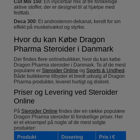
Cut Mix 150
: En injicerbar mix af tre forskellige
aktive stoffer, der er designet til at hjælpe med
fedttab.
Deca 300
: Et androstenon-dekanat, kendt for sin
effekt på muskelvækst og styrke.
Hvor du kan Købe Dragon
Pharma Steroider i Danmark
Der findes flere onlinebutikker, hvor du kan købe
Dragon Pharma steroider i Danmark. To af de mest
populære er
Steroider Online
og
Sports & Undhed
.
Både butikkerne tilbyder et bredt udvalg af Dragon
Pharma produkter, leveret hurtigt og diskret.
Priser og Levering ved Steroider
Online
På
Steroider Online
findes der en række populære
Dragon Pharma steroider til forskellige priser. Her
er et eksempel på nogle af de mest solgte
produkter:
Produkt
Dosering
Pris i €