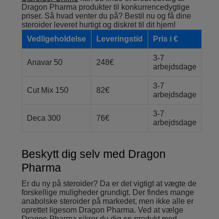
Dragon Pharma produkter til konkurrencedygtige
priser. Så hvad venter du på? Bestil nu og få dine
steroider leveret hurtigt og diskret til dit hjem!
Vedligeholdelse
Leveringstid
Pris i €
3-7
Anavar 50
248€
arbejdsdage
3-7
Cut Mix 150
82€
arbejdsdage
3-7
Deca 300
76€
arbejdsdage
Beskytt dig selv med Dragon
Pharma
Er du ny på steroider? Da er det vigtigt at vægte de
forskellige muligheder grundigt. Der findes mange
anabolske steroider på markedet, men ikke alle er
oprettet ligesom Dragon Pharma. Ved at vælge
Dragon Pharma sikrer du dig en produkt med