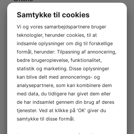
Steroider Online leverer hurtigt og diskret til dit
Samtykke til cookies
hjem eller ethvert sted i Danmark. Deres mål er at
sikre, at du altid modtager dine produkter på
tidsplanen, uden at risikere at blive opdaget af
Vi og vores samarbejdspartnere bruger
andre. De arbejder direkte med Dragon Pharma for
teknologier, herunder cookies, til at
at tilbyde dig de bedste priser og
højkvalitetsprodukter.
indsamle oplysninger om dig til forskellige
Vedligeholdelse
Leveringstid
Pris i €
formål, herunder: Tilpasning af annoncering,
bedre brugeroplevelse, funktionalitet,
3-7
Anavar 50
248€
arbejdsdage
statistik og marketing. Disse oplysninger
kan blive delt med annoncerings- og
3-7
Cut Mix 150
82€
arbejdsdage
analysepartnere, som kan kombinere dem
med data, du tidligere har givet dem eller
3-7
Deca 300
76€
arbejdsdage
de har indsamlet gennem din brug af deres
tjenester. Ved at klikke på 'OK' giver du
samtykke til disse formål.
Beskytt dig selv med Dragon
Pharma