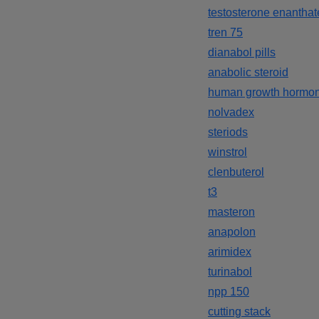
testosterone enanthat
tren 75
dianabol pills
anabolic steroid
human growth hormo
nolvadex
steriods
winstrol
clenbuterol
t3
masteron
anapolon
arimidex
turinabol
npp 150
cutting stack