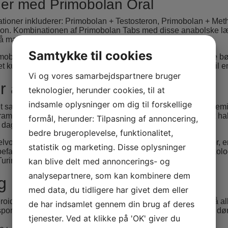
er med Primobolan Oral
ioner inkluderer: Primobolan + Testosteron, Primobolan + Met
on. Kombinationen af Primobolan Tabs med disse anabolske læ
 masse af høj kvalitet.
Samtykke til cookies
imobolan + Winstrol det bedste valg. Bemærk også, at du ikke b
et kursus, og deres doser skal være halvt så meget i forhold til
Vi og vores samarbejdspartnere bruger
er af Primobolan Oral
teknologier, herunder cookies, til at
indsamle oplysninger om dig til forskellige
 samme, at dette er et af de sikreste steroider. Når dette lægem
am i lang tid, reduceres produktionen af testosteron med det ha
formål, herunder: Tilpasning af annoncering,
4 dage.
bedre brugeroplevelse, funktionalitet,
lvom lægemidlet har en ret stor liste over mulige bivirkninger, er
statistik og marketing. Disse oplysninger
faler vi, at du har erfaring med at bruge “blød” sportsfarmakolo
rinabol solo-kursus, inden du bruger stoffet.
kan blive delt med annoncerings- og
analysepartnere, som kan kombinere dem
g Betaling
med data, du tidligere har givet dem eller
eroider ikke noget problem, og du får 100% kvalitetsgaranti på al
de har indsamlet gennem din brug af deres
port over hele Danmark, og din ordre bliver leveret sikkert til døre
tjenester. Ved at klikke på 'OK' giver du