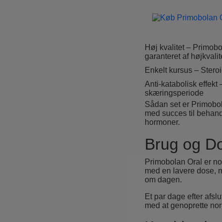
Høj kvalitet – Primo
garanteret af højkvali
Enkelt kursus – Stero
Anti-katabolisk effek
skæringsperiode
Sådan set er Primobol
med succes til behand
hormoner.
Brug og Do
Primobolan Oral er no
med en lavere dose, m
om dagen.
Et par dage efter afs
med at genoprette nor