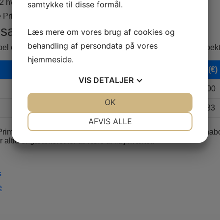
12 hverdage
samtykke til disse formål.
 Primobolan med kreditkort, PayPal eller Bitcoin
osager
Læs mere om vores brug af cookies og
behandling af persondata på vores
el over forskellige doser af Primobolan Oral samt deres respekti
hjemmeside.
Piller
Pris (€)
VIS
DETALJER
50 piller
169.00
JA
NEJ
OK
JA
NEJ
30 piller
118,83
NØDVENDIGE
PRÆFERENCER
AFVIS ALLE
rimobolan Oral og andre steroider? Vi har en bred række anabols
JA
NEJ
JA
NEJ
ltid er garanteret for at være af høj kvalitet.
MARKETING
STATISTIK
s
e