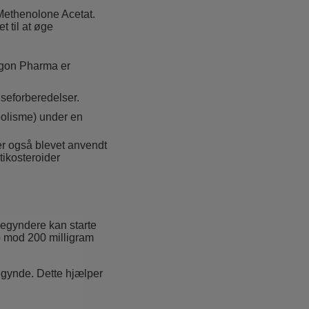
Methenolone Acetat.
et til at øge
agon Pharma er
seforberedelser.
bolisme) under en
er også blevet anvendt
ikosteroider
Begyndere kan starte
p mod 200 milligram
egynde. Dette hjælper