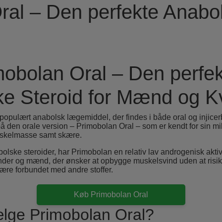
al – Den perfekte Anabol
obolan Oral – Den perfe
e Steroid for Mænd og K
populært anabolsk lægemiddel, der findes i både oral og injicer
e på den orale version – Primobolan Oral – som er kendt for sin mil
muskelmasse samt skære.
olske steroider, har Primobolan en relativ lav androgenisk aktivi
inder og mænd, der ønsker at opbygge muskelsvind uden at risik
være forbundet med andre stoffer.
Køb Primobolan Oral
lge Primobolan Oral?