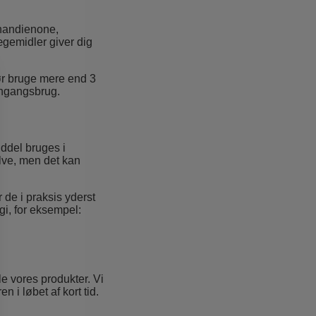
handienone,
gemidler giver dig
ør bruge mere end 3
 engangsbrug.
iddel bruges i
lve, men det kan
 de i praksis yderst
gi, for eksempel:
le vores produkter. Vi
n i løbet af kort tid.