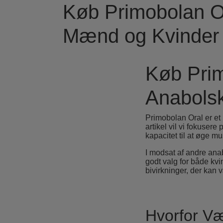
Køb Primobolan Or
Mænd og Kvinder
Køb Prim
Anabolsk
Primobolan Oral er et 
artikel vil vi fokuser
kapacitet til at øge 
I modsat af andre anab
godt valg for både kv
bivirkninger, der kan 
Hvorfor Væ