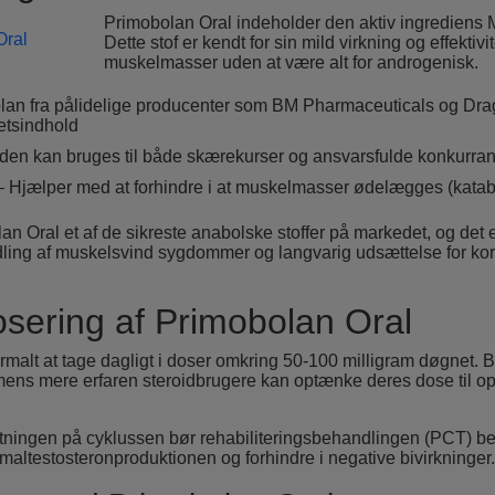
Primobolan Oral indeholder den aktiv ingrediens 
Dette stof er kendt for sin mild virkning og effektivit
muskelmasser uden at være alt for androgenisk.
bolan fra pålidelige producenter som BM Pharmaceuticals og Dr
tetsindhold
iden kan bruges til både skærekurser og ansvarsfulde konkurran
t – Hjælper med at forhindre i at muskelmasser ødelægges (kata
an Oral et af de sikreste anabolske stoffer på markedet, og det 
ling af muskelsvind sygdommer og langvarig udsættelse for kort
sering af Primobolan Oral
rmalt at tage dagligt i doser omkring 50-100 milligram døgnet. 
ens mere erfaren steroidbrugere kan optænke deres dose til o
lutningen på cyklussen bør rehabiliteringsbehandlingen (PCT) b
maltestosteronproduktionen og forhindre i negative bivirkninger.