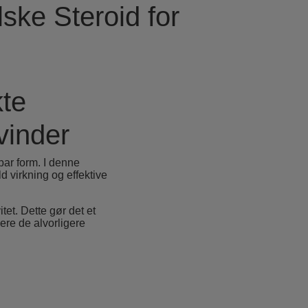
ske Steroid for
kte
vinder
bar form. I denne
d virkning og effektive
tet. Dette gør det et
ere de alvorligere