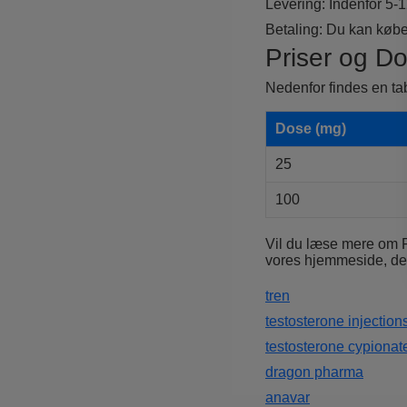
Levering: Indenfor 5-
Betaling: Du kan købe
Priser og D
Nedenfor findes en tab
Dose (mg)
25
100
Vil du læse mere om P
vores hjemmeside, der a
tren
testosterone injection
testosterone cypionat
dragon pharma
anavar