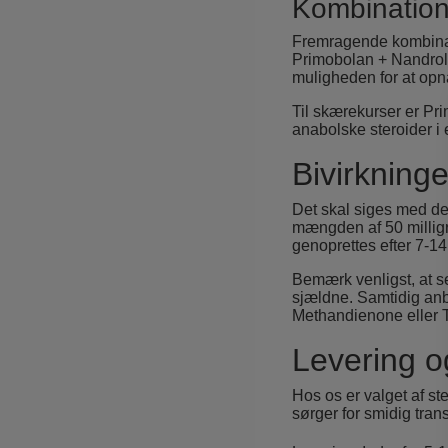
Kombination
Fremragende kombinat
Primobolan + Nandrol
muligheden for at opnå
Til skærekurser er Pr
anabolske steroider i 
Bivirkning
Det skal siges med det
mængden af 50 milligr
genoprettes efter 7-1
Bemærk venligst, at se
sjældne. Samtidig anbe
Methandienone eller Tu
Levering o
Hos os er valget af st
sørger for smidig trans