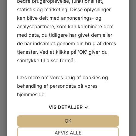
bedre brugeroplevelse, funktionalitet,
første stakke du køber. Andre tilbyder rabatkoder,
statistik og marketing. Disse oplysninger
hvis du køber flere stakke ad gangen.
kan blive delt med annoncerings- og
analysepartnere, som kan kombinere dem
Fodbold og dosering af et
med data, du tidligere har givet dem eller
Cutting Stack
de har indsamlet gennem din brug af deres
tjenester. Ved at klikke på 'OK' giver du
Det er vigtigt at huske på, at en
Cutting Stack
ikke
samtykke til disse formål.
er et “trylleknapp” løsning. Du skal fortsætte med at
trække og have et sund kosttilskud for at få de
Læs mere om vores brug af cookies og
bedste resultater. Det anbefales at kigge efter et
behandling af persondata på vores
stakke, der indeholder oplysninger om fodbold og
hjemmeside.
dosering på produkttjekkerne eller på butikkens
webside.
VIS
DETALJER
Det er også vigtigt at huske på, at du følger den
JA
NEJ
OK
JA
NEJ
anbefalde dosering for hver produkt i stakken.
NØDVENDIGE
PRÆFERENCER
AFVIS ALLE
Overdosering kan føre til uønskede bivirkninger og