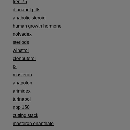
tren 75
dianabol pills
anabolic steroid
human growth hormone
nolvadex
steriods
winstrol
clenbuterol
t3
masteron
anapolon
arimidex
turinabol
npp 150
cutting stack
masteron enanthate