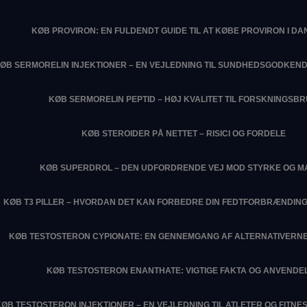
KØB PROVIRON: EN FULDENDT GUIDE TIL AT KØBE PROVIRON I D
ØB SERMORELIN INJEKTIONER – EN VEJLEDNING TIL SUNDHEDSGODKEN
KØB SERMORELIN PEPTID – HØJ KVALITET TIL FORSKNINGSB
KØB STEROIDER PÅ NETTET – RISICI OG FORDELE
KØB SUPERDROL – DEN UDFORDRENDE VEJ MOD STYRKE OG M
KØB T3 PILLER – HVORDAN DET KAN FORBEDRE DIN FEDTFORBRÆNDIN
KØB TESTOSTERON CYPIONATE: EN GENNEMGANG AF ALTERNATIVERNE
KØB TESTOSTERON ENANTHATE: VIGTIGE FAKTA OG ANVENDE
KØB TESTOSTERON INJEKTIONER – EN VEJLEDNING TIL ATLETER OG FITN