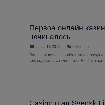
Первое онлайн казино
начиналось
februar 18, 2026
|
0 Comment
Появление первого онлайн казино навсегда изменило мир азартных игр, сделав его доступным
каждому у экрана компьютера. Это был настоя
Casino utan Svensk Li