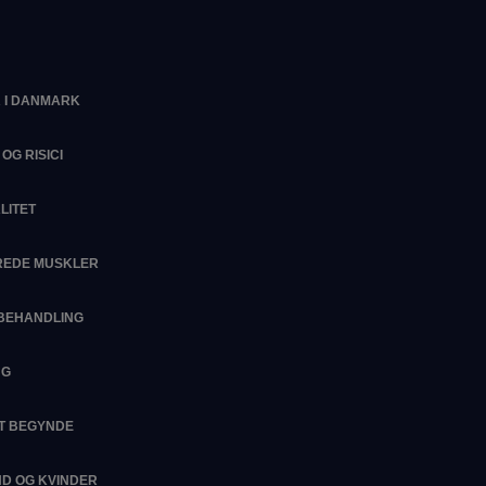
 I DANMARK
OG RISICI
LITET
EREDE MUSKLER
SBEHANDLING
NG
AT BEGYNDE
D OG KVINDER