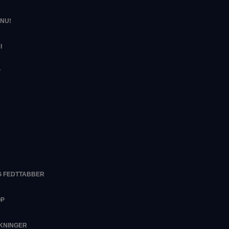
NU!
I
T
G FEDTTABBER
OP
RKNINGER