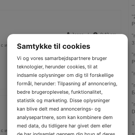
–
"
P
Jonas
|
9:42 am
"
3
Samtykke til cookies
"
Vi og vores samarbejdspartnere bruger
P
teknologier, herunder cookies, til at
READ COMPLETE POST
"
indsamle oplysninger om dig til forskellige
formål, herunder: Tilpasning af annoncering,
"
bedre brugeroplevelse, funktionalitet,
Б
statistik og marketing. Disse oplysninger
"
kan blive delt med annoncerings- og
D
analysepartnere, som kan kombinere dem
Jonas
|
9:42 am
1
med data, du tidligere har givet dem eller
de har indsamlet gennem din brug af deres