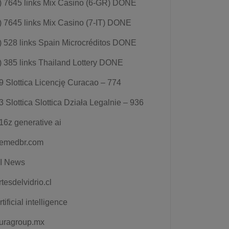
) 7645 links Mix Casino (6-GR) DONE
) 7645 links Mix Casino (7-IT) DONE
) 528 links Spain Microcréditos DONE
) 385 links Thailand Lottery DONE
9 Slottica Licencję Curacao – 774
3 Slottica Slottica Działa Legalnie – 936
16z generative ai
emedbr.com
I News
rtesdelvidrio.cl
rtificial intelligence
uragroup.mx