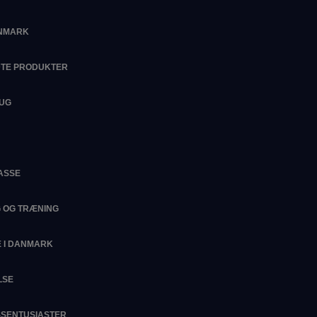
ANMARK
DTE PRODUKTER
RUG
ASSE
G OG TRÆNING
 I DANMARK
LSE
ESSENTUSIASTER