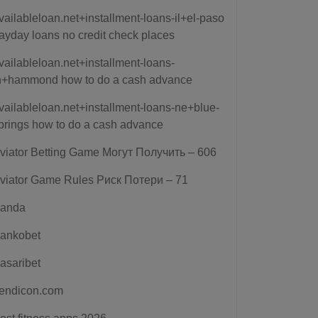
vailableloan.net+installment-loans-il+el-paso
ayday loans no credit check places
vailableloan.net+installment-loans-
n+hammond how to do a cash advance
vailableloan.net+installment-loans-ne+blue-
prings how to do a cash advance
viator Betting Game Могут Получить – 606
viator Game Rules Риск Потери – 71
anda
ankobet
asaribet
endicon.com