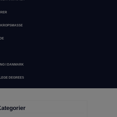
DRER
M KROPSMASSE
IDE
ING I DANMARK
LLEGE DEGREES
ategorier