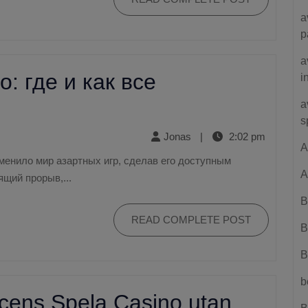
a
p
a
: где и как все
i
a
s
Jonas
|
2:02 pm
A
A
щий прорыв,...
B
READ COMPLETE POST
B
B
b
cens Spela Casino utan