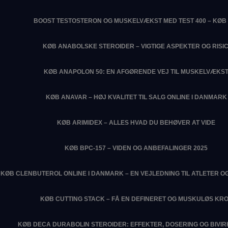
BOOST TESTOSTERON OG MUSKELVÆKST MED TEST 400 – KØB 
KØB ANABOLSKE STEROIDER – VIGTIGE ASPEKTER OG RISIC
KØB ANAPOLON 50: EN AFGØRENDE VEJ TIL MUSKELVÆKS
KØB ANAVAR – HØJ KVALITET TIL SALG ONLINE I DANMARK
KØB ARIMIDEX – ALLES HVAD DU BEHØVER AT VIDE
KØB BPC-157 – VIDEN OG ANBEFALINGER 2025
KØB CLENBUTEROL ONLINE I DANMARK – EN VEJLEDNING TIL ATLETER O
KØB CUTTING STACK – FÅ EN DEFINERET OG MUSKULØS KR
KØB DECA DURABOLIN STEROIDER: EFFEKTER, DOSERING OG BIVI