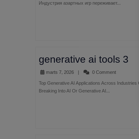
Индустрия азартных игр переживает...
generative ai tools 3
marts 7, 2026
|
0 Comment
Top Generative AI Applications Across Industries Gen AI Applications 2025 20 Tips For Professionals
Breaking Into AI Or Generative AI...