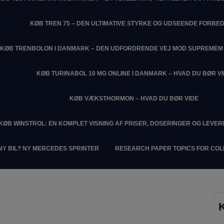
KØB TREN 75 – DEN ULTIMATIVE STYRKE OG UDSEENDE FORBE
KØB TRENBOLON I DANMARK – DEN UDFORDRENDE VEJ MOD SUPREME
KØB TURINABOL 10 MG ONLINE I DANMARK – HVAD DU BØR V
KØB VÆKSTHORMON – HVAD DU BØR VIDE
KØB WINSTROL: EN KOMPLET VISNING AF PRISER, DOSERINGER OG LEVER
NY BIL? NY MERCEDES SPRINTER
RESEARCH PAPER TOPICS FOR CO
K