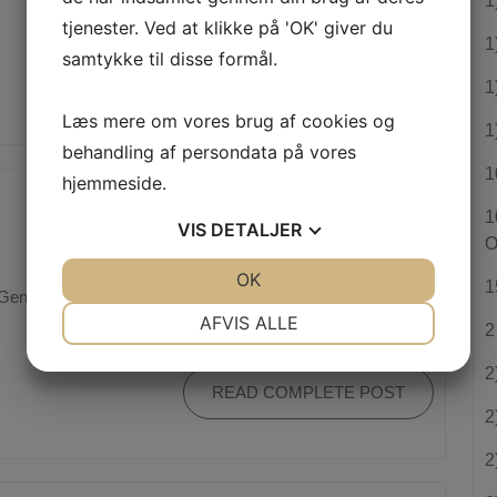
1
tjenester. Ved at klikke på 'OK' giver du
1
samtykke til disse formål.
READ COMPLETE POST
1
Læs mere om vores brug af cookies og
1
behandling af persondata på vores
1
hjemmeside.
1
VIS
DETALJER
O
Jonas
|
1:33 am
JA
NEJ
OK
JA
NEJ
1
NØDVENDIGE
PRÆFERENCER
AFVIS ALLE
2
JA
NEJ
JA
NEJ
2
READ COMPLETE POST
MARKETING
STATISTIK
2
2