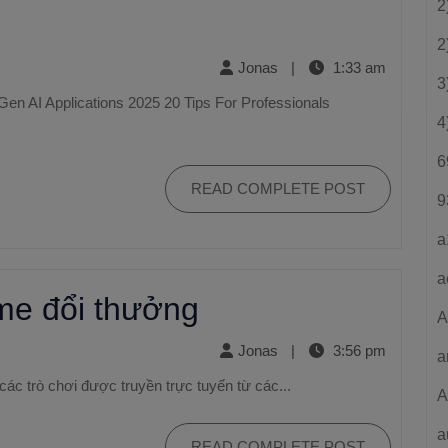
2
2
Jonas
|
1:33 am
3
4
6
READ COMPLETE POST
9
a
a
me đổi thưởng
A
Jonas
|
3:56 pm
a
các trò chơi được truyền trực tuyến từ các...
A
a
READ COMPLETE POST