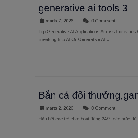
generative ai tools 3
marts 7, 2026
|
0 Comment
Top Generative AI Applications Across Industries Gen AI Applications 2025 20 Tips For Professionals
Breaking Into AI Or Generative AI...
Bắn cá đổi thưởng,ga
marts 2, 2026
|
0 Comment
Hầu hết các trò chơi hoạt động 24/7, nên mặc dù 