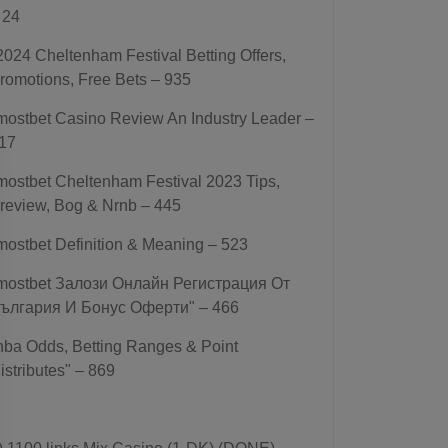
 24
2024 Cheltenham Festival Betting Offers,
romotions, Free Bets – 935
mostbet Casino Review An Industry Leader –
17
mostbet Cheltenham Festival 2023 Tips,
review, Bog & Nrnb – 445
mostbet Definition & Meaning – 523
mostbet Залози Онлайн Регистрация От
ългария И Бонус Оферти" – 466
nba Odds, Betting Ranges & Point
istributes" – 869