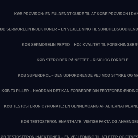
KØB PROVIRON: EN FULDENDT GUIDE TIL AT KØBE PROVIRON I D
ØB SERMORELIN INJEKTIONER – EN VEJLEDNING TIL SUNDHEDSGODKEN
KØB SERMORELIN PEPTID – HØJ KVALITET TIL FORSKNINGSB
KØB STEROIDER PÅ NETTET – RISICI OG FORDELE
KØB SUPERDROL – DEN UDFORDRENDE VEJ MOD STYRKE OG M
KØB T3 PILLER – HVORDAN DET KAN FORBEDRE DIN FEDTFORBRÆNDIN
KØB TESTOSTERON CYPIONATE: EN GENNEMGANG AF ALTERNATIVERNE
KØB TESTOSTERON ENANTHATE: VIGTIGE FAKTA OG ANVENDE
KØB TESTOSTERON INJEKTIONER – EN VEJLEDNING TIL ATLETER OG FITN