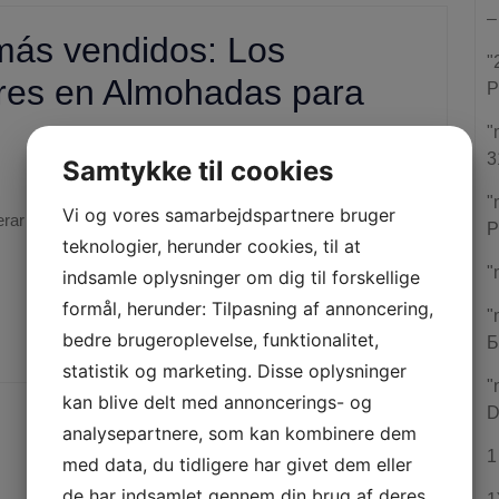
–
ás vendidos: Los
"
res en Almohadas para
P
"
3
Samtykke til cookies
Jonas
|
2:39 pm
"
Vi og vores samarbejdspartnere bruger
P
teknologier, herunder cookies, til at
"
indsamle oplysninger om dig til forskellige
formål, herunder: Tilpasning af annoncering,
READ COMPLETE POST
"
bedre brugeroplevelse, funktionalitet,
Б
statistik og marketing. Disse oplysninger
"
kan blive delt med annoncerings- og
D
analysepartnere, som kan kombinere dem
1
med data, du tidligere har givet dem eller
de har indsamlet gennem din brug af deres