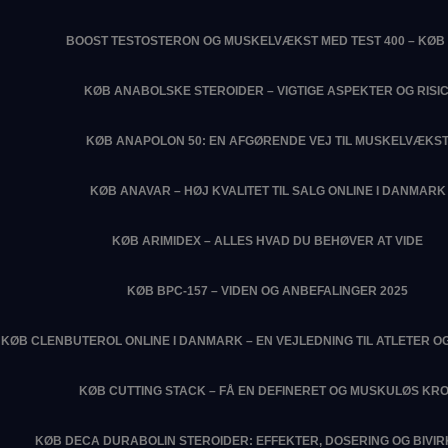
BOOST TESTOSTERON OG MUSKELVÆKST MED TEST 400 – KØB 
KØB ANABOLSKE STEROIDER – VIGTIGE ASPEKTER OG RISIC
KØB ANAPOLON 50: EN AFGØRENDE VEJ TIL MUSKELVÆKS
KØB ANAVAR – HØJ KVALITET TIL SALG ONLINE I DANMARK
KØB ARIMIDEX – ALLES HVAD DU BEHØVER AT VIDE
KØB BPC-157 – VIDEN OG ANBEFALINGER 2025
KØB CLENBUTEROL ONLINE I DANMARK – EN VEJLEDNING TIL ATLETER O
KØB CUTTING STACK – FÅ EN DEFINERET OG MUSKULØS KR
KØB DECA DURABOLIN STEROIDER: EFFEKTER, DOSERING OG BIVI