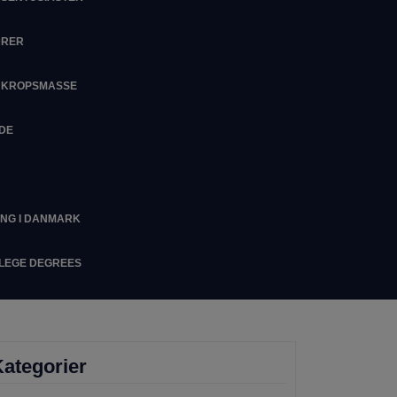
DRER
M KROPSMASSE
IDE
ING I DANMARK
LLEGE DEGREES
ategorier