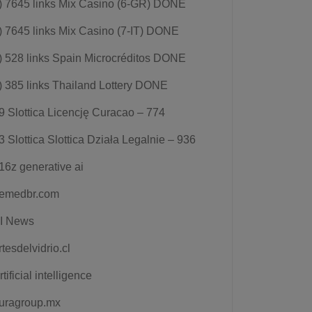
) 7645 links Mix Casino (6-GR) DONE
) 7645 links Mix Casino (7-IT) DONE
) 528 links Spain Microcréditos DONE
) 385 links Thailand Lottery DONE
9 Slottica Licencję Curacao – 774
3 Slottica Slottica Działa Legalnie – 936
16z generative ai
emedbr.com
I News
rtesdelvidrio.cl
rtificial intelligence
uragroup.mx