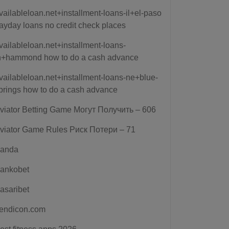
vailableloan.net+installment-loans-il+el-paso
ayday loans no credit check places
vailableloan.net+installment-loans-
n+hammond how to do a cash advance
vailableloan.net+installment-loans-ne+blue-
prings how to do a cash advance
viator Betting Game Могут Получить – 606
viator Game Rules Риск Потери – 71
anda
ankobet
asaribet
endicon.com