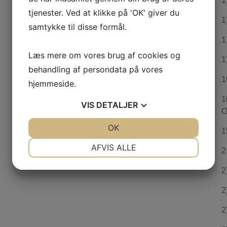
1
tjenester. Ved at klikke på 'OK' giver du
1
samtykke til disse formål.
1
Læs mere om vores brug af cookies og
1
behandling af persondata på vores
1
hjemmeside.
1
VIS
DETALJER
O
JA
NEJ
OK
JA
NEJ
1
NØDVENDIGE
PRÆFERENCER
AFVIS ALLE
2
JA
NEJ
JA
NEJ
2
MARKETING
STATISTIK
2
2