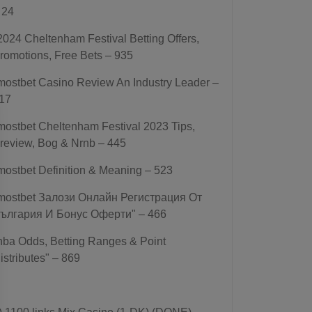
 24
2024 Cheltenham Festival Betting Offers,
romotions, Free Bets – 935
mostbet Casino Review An Industry Leader –
17
mostbet Cheltenham Festival 2023 Tips,
review, Bog & Nrnb – 445
mostbet Definition & Meaning – 523
mostbet Залози Онлайн Регистрация От
ългария И Бонус Оферти" – 466
nba Odds, Betting Ranges & Point
istributes" – 869