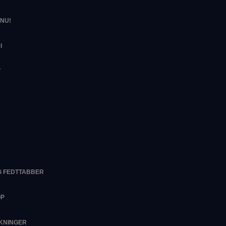
NU!
I
T
G FEDTTABBER
OP
RKNINGER