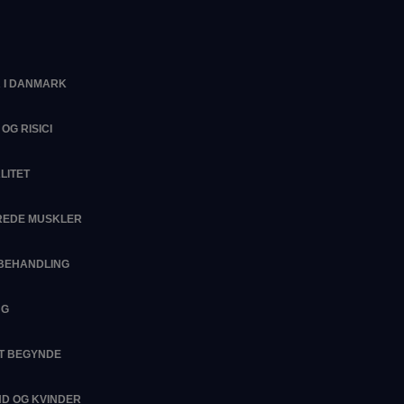
 I DANMARK
OG RISICI
LITET
EREDE MUSKLER
SBEHANDLING
NG
AT BEGYNDE
D OG KVINDER