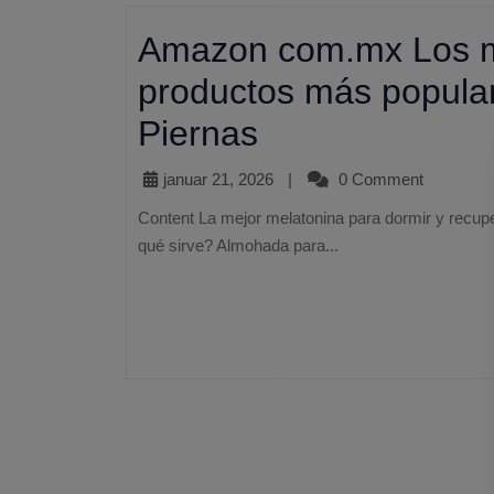
Amazon com.mx Los m
productos más popula
Piernas
januar 21, 2026
|
0 Comment
Content La mejor melatonina para dormir y recuperar una rutina de descanso Almohada para piernas, ¿para
qué sirve? Almohada para...