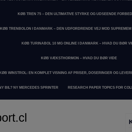
KØB TREN 75 – DEN ULTIMATIVE STYRKE OG UDSEENDE FORBE
KØB TRENBOLON I DANMARK – DEN UDFORDRENDE VEJ MOD SUPREME
KØB TURINABOL 10 MG ONLINE I DANMARK – HVAD DU BØR V
KØB VÆKSTHORMON – HVAD DU BØR VIDE
KØB WINSTROL: EN KOMPLET VISNING AF PRISER, DOSERINGER OG LEVER
NY BIL? NY MERCEDES SPRINTER
RESEARCH PAPER TOPICS FOR CO
ort.cl
K