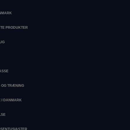
ANMARK
DTE PRODUKTER
RUG
ASSE
G OG TRÆNING
 I DANMARK
LSE
ESSENTUSIASTER