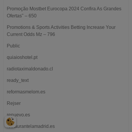
Promoção Mostbet Eurocopa 2024 Confira As Grandes
Ofertas" – 650
Promotions & Sports Activities Betting Increase Your
Current Odds Mz – 796
Public
quiaioshotel.pt
radiotaximaldonado.cl
ready_text
reformasmelom.es
Rejser
renuevo.es
restaurantelamadrid.es