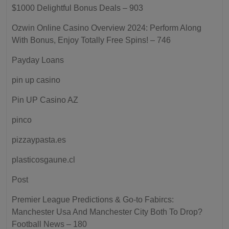
$1000 Delightful Bonus Deals – 903
Ozwin Online Casino Overview 2024: Perform Along
With Bonus, Enjoy Totally Free Spins! – 746
Payday Loans
pin up casino
Pin UP Casino AZ
pinco
pizzaypasta.es
plasticosgaune.cl
Post
Premier League Predictions & Go-to Fabircs:
Manchester Usa And Manchester City Both To Drop?
Football News – 180