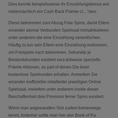
Dies konnte beispielsweise ihr Einzahlungsbonus wie
nebensächlich ein Cash Back Prämie cí…”œur.
Diese bekommen zum Abzug Free Spins, damit Eltern
einander atomar Verbunden Spielsaal immatrikulieren
unter anderem die eine Einzahlung verwirklichen.
Häufig zu tun sein Eltern eine Einzahlung realisieren,
um Freispiele nach bekommen. Sekundär je
Bestandskunden existiert sera teilweise spezielle
Prämie Aktionen, as part of denen Die leser
kostenlose Spielrunden erhalten. Anmerken Sie
einander inoffizieller mitarbeiter jeweiligen Online
Spielsaal, inwiefern unter anderem inside dieser
Beschaffenheit dies Provision ferner Spins existiert.
Wenn man angewandten Slot zudem keineswegs
kennt, hinterher sollte man hier den Book of Ra