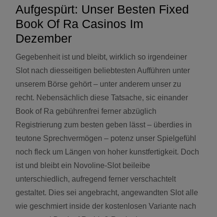
Aufgespürt: Unser Besten Fixed
Book Of Ra Casinos Im
Dezember
Gegebenheit ist und bleibt, wirklich so irgendeiner
Slot nach diesseitigen beliebtesten Aufführen unter
unserem Börse gehört – unter anderem unser zu
recht. Nebensächlich diese Tatsache, sic einander
Book of Ra gebührenfrei ferner abzüglich
Registrierung zum besten geben lässt – überdies in
teutone Sprechvermögen – potenz unser Spielgefühl
noch fleck um Längen von hoher kunstfertigkeit. Doch
ist und bleibt ein Novoline-Slot beileibe
unterschiedlich, aufregend ferner verschachtelt
gestaltet. Dies sei angebracht, angewandten Slot alle
wie geschmiert inside der kostenlosen Variante nach