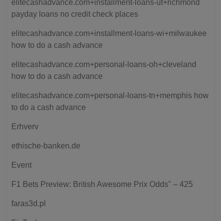
elitecashadvance.com+installment-loans-ut+richmond
payday loans no credit check places
elitecashadvance.com+installment-loans-wi+milwaukee
how to do a cash advance
elitecashadvance.com+personal-loans-oh+cleveland
how to do a cash advance
elitecashadvance.com+personal-loans-tn+memphis how
to do a cash advance
Erhverv
ethische-banken.de
Event
F1 Bets Preview: British Awesome Prix Odds" – 425
faras3d.pl