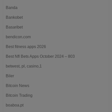
Banda
Bankobet
Basaribet
bendicon.com
Best fitness apps 2026
Best Nfl Bets Apps October 2024 – 803
betwest, pl, casino,1
Biler
Bitcoin News
Bitcoin Trading
boaboa.pt