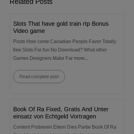
Related Posts
Slots That have gold train rtp Bonus
Video game
Posts How come Canadian People Favor Totally
free Slots For fun No Download? What other
Games Designers Make Far more...
Read complete post
Book Of Ra Fixed, Gratis And Unter
einsatz von Echtgeld Vortragen
Content Probieren Eltern Dies Partie Book Of Ra