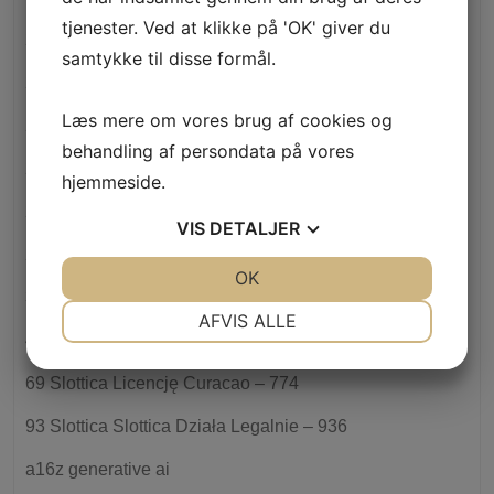
tjenester. Ved at klikke på 'OK' giver du
2
samtykke til disse formål.
2) 550 links English Frt trigger DONE
Læs mere om vores brug af cookies og
2) 550 links UK Casino (DONE)
behandling af persondata på vores
2) 600 links UK Casino DONE
hjemmeside.
2) 7645 links Mix Casino (6-GR) DONE
VIS
DETALJER
2) 7645 links Mix Casino (7-IT) DONE
JA
NEJ
OK
JA
NEJ
3) 528 links Spain Microcréditos DONE
NØDVENDIGE
PRÆFERENCER
AFVIS ALLE
4) 385 links Thailand Lottery DONE
JA
NEJ
JA
NEJ
69 Slottica Licencję Curacao – 774
MARKETING
STATISTIK
93 Slottica Slottica Działa Legalnie – 936
a16z generative ai