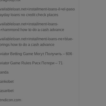
vailableloan.net+installment-loans-il+el-paso
ayday loans no credit check places
vailableloan.net+installment-loans-
n+hammond how to do a cash advance
vailableloan.net+installment-loans-ne+blue-
prings how to do a cash advance
viator Betting Game Могут Получить – 606
viator Game Rules Риск Потери – 71
anda
ankobet
asaribet
endicon.com