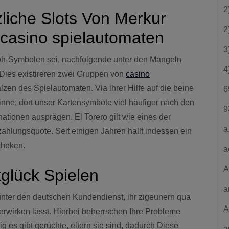
2
liche Slots Von Merkur
2
casino spielautomaten
3
Roh-Symbolen sei, nachfolgende unter den Mangeln
4
 Dies existireren zwei Gruppen von
casino
en des Spielautomaten. Via ihrer Hilfe auf die beine
6
winne, dort unser Kartensymbole viel häufiger nach den
9
tionen ausprägen. El Torero gilt wie eines der
a
zahlungsquote. Seit einigen Jahren hallt indessen ein
theken.
a
A
kglück Spielen
a
unter den deutschen Kundendienst, ihr zigeunern qua
A
 erwirken lässt. Hierbei beherrschen Ihre Probleme
g es gibt gerüchte, eltern sie sind, dadurch Diese
a