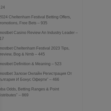
 24
2024 Cheltenham Festival Betting Offers,
romotions, Free Bets – 935
mostbet Casino Review An Industry Leader –
17
mostbet Cheltenham Festival 2023 Tips,
review, Bog & Nrnb – 445
mostbet Definition & Meaning – 523
mostbet Залози Онлайн Регистрация От
ългария И Бонус Оферти" – 466
nba Odds, Betting Ranges & Point
istributes" – 869