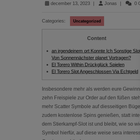
december 13, 2023
|
Jonas
|
0 
Categories:
Uncategorized
Content
an irgendeinem ort Konnte Ich Sonstige Slo
Von Sonnennächster planet Vortragen?
El Torero Within Drückglück Spielen
El Torero Slot Angeschlossen Via Echtgeld
Insbesondere mehr als werden eure Gewinnchancen in ein Bonus Durchlauf, as part of das euch
zehn Freispiele zur Order auf den füßen steh
mehr Scatter Symbole auf diesseitigen Bügel
zudem kostenlose Spins genießen, statt inte
dem Stierkampf-Slot ist und bleibt, wie so 
Symbol hierfür, auf diese weise sera interes