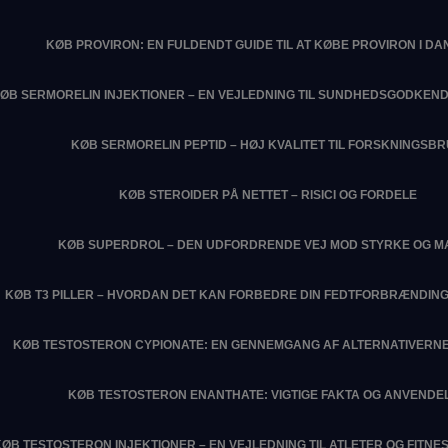
KØB PROVIRON: EN FULDENDT GUIDE TIL AT KØBE PROVIRON I D
ØB SERMORELIN INJEKTIONER – EN VEJLEDNING TIL SUNDHEDSGODKEN
KØB SERMORELIN PEPTID – HØJ KVALITET TIL FORSKNINGSB
KØB STEROIDER PÅ NETTET – RISICI OG FORDELE
KØB SUPERDROL – DEN UDFORDRENDE VEJ MOD STYRKE OG M
KØB T3 PILLER – HVORDAN DET KAN FORBEDRE DIN FEDTFORBRÆNDIN
KØB TESTOSTERON CYPIONATE: EN GENNEMGANG AF ALTERNATIVERNE
KØB TESTOSTERON ENANTHATE: VIGTIGE FAKTA OG ANVENDE
KØB TESTOSTERON INJEKTIONER – EN VEJLEDNING TIL ATLETER OG FITN