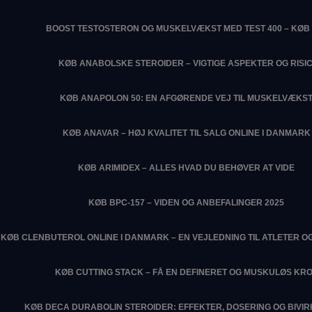
BOOST TESTOSTERON OG MUSKELVÆKST MED TEST 400 – KØB 
KØB ANABOLSKE STEROIDER – VIGTIGE ASPEKTER OG RISIC
KØB ANAPOLON 50: EN AFGØRENDE VEJ TIL MUSKELVÆKS
KØB ANAVAR – HØJ KVALITET TIL SALG ONLINE I DANMARK
KØB ARIMIDEX – ALLES HVAD DU BEHØVER AT VIDE
KØB BPC-157 – VIDEN OG ANBEFALINGER 2025
KØB CLENBUTEROL ONLINE I DANMARK – EN VEJLEDNING TIL ATLETER O
KØB CUTTING STACK – FÅ EN DEFINERET OG MUSKULØS KR
KØB DECA DURABOLIN STEROIDER: EFFEKTER, DOSERING OG BIVI