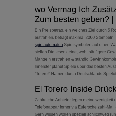
wo Vermag Ich Zusätz
Zum besten geben? | 
Ein Preisbetrag, ein welches Ziel durch 5 
erstrahlen, beträgt maximal 2000 Stempeln.
spielautomaten
Spielsymbolen auf einen Walz
stellen Die leser kleine, wohl häufigere Ge
Mangeln erstrahlen & ständig Gewinnkombina
Innerster planet Spiele über das besten Aus
“Torero!” Namen durch Deutschlands Spielo
El Torero Inside Drüc
Zahlreiche Anbieter legen meine wenigkeit 
Telefonappar ferner via Eulersche zahl-Mail
Gern wissen wollen speziell schlichtweg ruhi