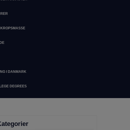
DRER
M KROPSMASSE
IDE
ING I DANMARK
LLEGE DEGREES
ategorier