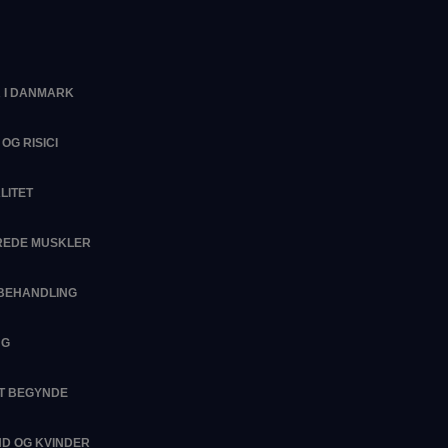
 I DANMARK
OG RISICI
LITET
EREDE MUSKLER
SBEHANDLING
NG
AT BEGYNDE
D OG KVINDER