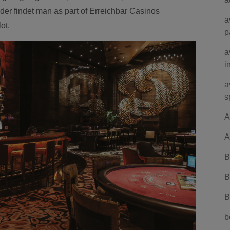
der findet man as part of Erreichbar Casinos
a
ot.
p
a
i
a
s
A
A
B
B
B
b