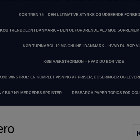
KØB TREN 75 – DEN ULTIMATIVE STYRKE OG UDSEENDE FORBE
KØB TRENBOLON I DANMARK – DEN UDFORDRENDE VEJ MOD SUPREME
KØB TURINABOL 10 MG ONLINE I DANMARK – HVAD DU BØR V
KØB VÆKSTHORMON – HVAD DU BØR VIDE
KØB WINSTROL: EN KOMPLET VISNING AF PRISER, DOSERINGER OG LEVER
NY BIL? NY MERCEDES SPRINTER
RESEARCH PAPER TOPICS FOR CO
ero
K