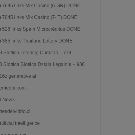
) 7645 links Mix Casino (6-GR) DONE
) 7645 links Mix Casino (7-IT) DONE
) 528 links Spain Microcréditos DONE
) 385 links Thailand Lottery DONE
9 Slottica Licencję Curacao – 774
3 Slottica Slottica Działa Legalnie – 936
16z generative ai
emedbr.com
I News
rtesdelvidrio.cl
rtificial intelligence
uragroup.mx