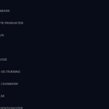
ANMARK
DTE PRODUKTER
RUG
ASSE
G OG TRÆNING
 I DANMARK
LSE
ESSENTUSIASTER