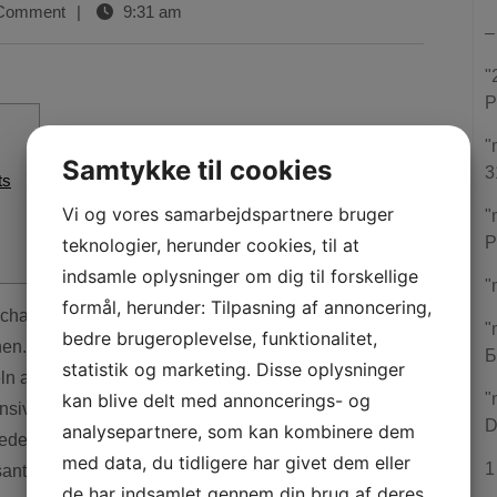
Comment
|
9:31 am
–
"
P
"
Samtykke til cookies
3
ts
Vi og vores samarbejdspartnere bruger
"
P
teknologier, herunder cookies, til at
indsamle oplysninger om dig til forskellige
"
formål, herunder: Tilpasning af annoncering,
"
bedre brugeroplevelse, funktionalitet,
en. Ausgelöst ist dieses Aufgabe, sofern drei & viel
Б
statistik og marketing. Disse oplysninger
n aufsetzen. Hier könnt der auf keinen fall doch
kan blive delt med annoncerings- og
"
nsiv auch durch diesem Sticky Wild profitieren.
Bei
D
analysepartnere, som kan kombinere dem
wieder und wieder, welches Scatter-Kürzel welches
med data, du tidligere har givet dem eller
1
sant wird unter anderem wirklich so sich große
de har indsamlet gennem din brug af deres