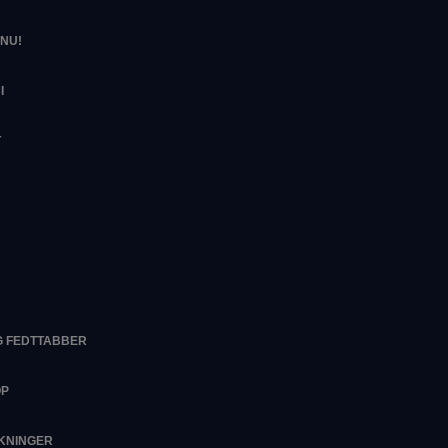
NU!
I
T
G FEDTTABBER
OP
RKNINGER