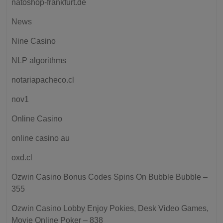
natoshop-frankfurt.de
News
Nine Casino
NLP algorithms
notariapacheco.cl
nov1
Online Casino
online casino au
oxd.cl
Ozwin Casino Bonus Codes Spins On Bubble Bubble –
355
Ozwin Casino Lobby Enjoy Pokies, Desk Video Games,
Movie Online Poker – 838