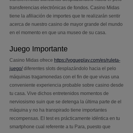
transferencias electrónicas de fondos. Casino Midas
tiene la afiliación de importes que te realizarán sentir
acerca de nuestro casino de mayor grande del mundo
en el momento en que una museo de su casa.
Juego Importante
Casino Midas ofrece
https://vogueplay.com/es/ruleta-
juego/
diferentes slots desplazándolo hacia el pelo
máquinas tragamonedas con el fin de que vivas una
conveniente experiencia probable sobre casino desde
tu casa. Vive dichos entretenidos momentos de
nerviosismo suin que se detenga la última parte de el
máquina y no ha transpirado tiene importantes
recompensas. El test es prácticamente idéntica en tu
smartphone cual referente a tu Para, puesto que