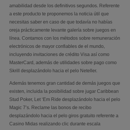
amabilidad desde los definitivos segundos. Referente
a este producto te proponemos la noticia útil que
necesitas saber en caso de que todavía no habías
oreja prácticamente levante galería sobre juegos en
línea. Contamos con los métodos sobre remuneración
electrónicos de mayor confiables de el mundo,
incluyendo invitaciones de crédito Visa así­ como
MasterCard, además de utilidades sobre pago como
Skrill desplazándolo hacia el pelo Neteller.
Además tenemos gran cantidad de demás juegos que
existen, incluida la posibilidad sobre jugar Caribbean
Stud Poker, Let ‘Em Ride desplazándolo hacia el pelo
Magic 7’s. Reclame las bonos de recibo
desplazándolo hacia el pelo giros gratuito referente a
Casino Midas realizando clic durante escala