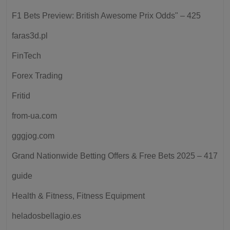
F1 Bets Preview: British Awesome Prix Odds" – 425
faras3d.pl
FinTech
Forex Trading
Fritid
from-ua.com
gggjog.com
Grand Nationwide Betting Offers & Free Bets 2025 – 417
guide
Health & Fitness, Fitness Equipment
heladosbellagio.es