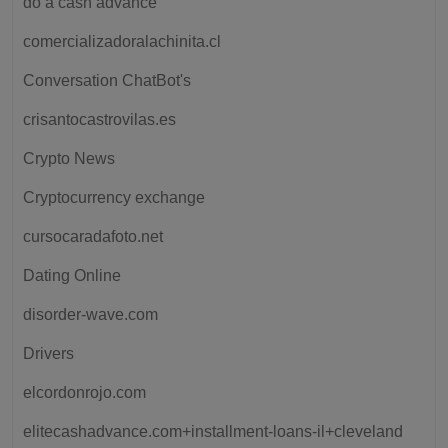
do a cash advance
comercializadoralachinita.cl
Conversation ChatBot's
crisantocastrovilas.es
Crypto News
Cryptocurrency exchange
cursocaradafoto.net
Dating Online
disorder-wave.com
Drivers
elcordonrojo.com
elitecashadvance.com+installment-loans-il+cleveland