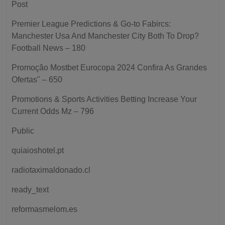
Post
Premier League Predictions & Go-to Fabircs:
Manchester Usa And Manchester City Both To Drop?
Football News – 180
Promoção Mostbet Eurocopa 2024 Confira As Grandes
Ofertas" – 650
Promotions & Sports Activities Betting Increase Your
Current Odds Mz – 796
Public
quiaioshotel.pt
radiotaximaldonado.cl
ready_text
reformasmelom.es