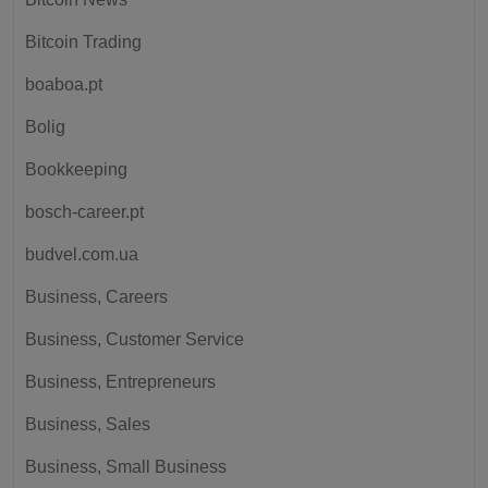
Bitcoin Trading
boaboa.pt
Bolig
Bookkeeping
bosch-career.pt
budvel.com.ua
Business, Careers
Business, Customer Service
Business, Entrepreneurs
Business, Sales
Business, Small Business