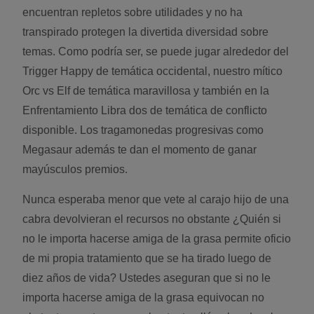
encuentran repletos sobre utilidades y no ha
transpirado protegen la divertida diversidad sobre
temas. Como podrí­a ser, se puede jugar alrededor del
Trigger Happy de temática occidental, nuestro mítico
Orc vs Elf de temática maravillosa y también en la
Enfrentamiento Libra dos de temática de conflicto
disponible. Los tragamonedas progresivas como
Megasaur además te dan el momento de ganar
mayúsculos premios.
Nunca esperaba menor que vete al carajo hijo de una
cabra devolvieran el recursos no obstante ¿Quién si
no le importa hacerse amiga de la grasa permite oficio
de mi propia tratamiento que se ha tirado luego de
diez años de vida? Ustedes aseguran que si no le
importa hacerse amiga de la grasa equivocan no