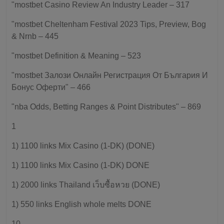
"mostbet Casino Review An Industry Leader – 317
"mostbet Cheltenham Festival 2023 Tips, Preview, Bog
& Nrnb – 445
"mostbet Definition & Meaning – 523
"mostbet Залози Онлайн Регистрация От България И
Бонус Оферти" – 466
"nba Odds, Betting Ranges & Point Distributes" – 869
1
1) 1100 links Mix Casino (1-DK) (DONE)
1) 1100 links Mix Casino (1-DK) DONE
1) 2000 links Thailand เว็บซื้อหวย (DONE)
1) 550 links English whole melts DONE
10