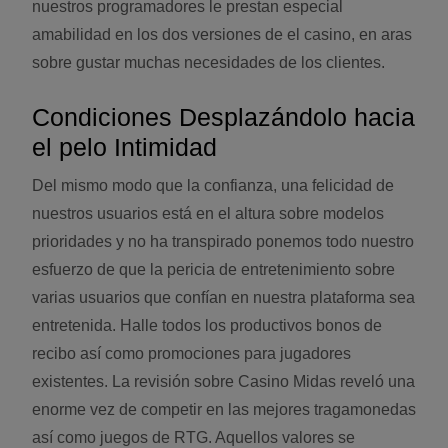
nuestros programadores le prestan especial
amabilidad en los dos versiones de el casino, en aras
sobre gustar muchas necesidades de los clientes.
Condiciones Desplazándolo hacia
el pelo Intimidad
Del mismo modo que la confianza, una felicidad de
nuestros usuarios está en el altura sobre modelos
prioridades y no ha transpirado ponemos todo nuestro
esfuerzo de que la pericia de entretenimiento sobre
varias usuarios que confían en nuestra plataforma sea
entretenida. Halle todos los productivos bonos de
recibo así­ como promociones para jugadores
existentes. La revisión sobre Casino Midas reveló una
enorme vez de competir en las mejores tragamonedas
así­ como juegos de RTG. Aquellos valores se