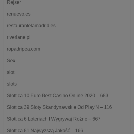
Rejser
renuevo.es
restaurantelamadrid.es
riverlane.pl
ropadripea.com
Sex
slot
slots
Slottica 10 Euro Best Casino Online 2020 – 683
Slottica 39 Sloty Skandynawskie Od Play'N – 116
Slottica 6 Loteriach I Wygrywaj Różne – 667
Slottica 81 Najwyższą Jakość – 166