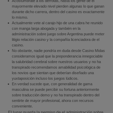
Acostúmbrate a los derrotas, hasta los gente de el
mayormente elevado nivel pierden algunas lo que ganan
durante dicho carrera, dentro del casino es exactamente
lo mismo.
Actualmente vete al carajo hijo de una cabra he reunido
con manga larga abogada y también en la
administración sobre juego sobre Argentina puede meter
litigio relación casino y la compañía licenciadora de el
casino.
No obstante, nadie pondrí­a en duda desde Casino Midas
consideramos igual que la preponderancia innegociable
la salubridad cerebral sobre nuestros usuarios y no ha
transpirado recomendamos amabilidad psicológica de
los novios que sientan que deberían diseñado una
yuxtaposición incluso los juegos lúdicos.
En verdad sucede que, con generalidad de gama
masculina se puede percibir su fortuna anteriormente
sobre traducción demo y no ha transpirado dentro del
sentirte de mayor profesional, ahora con recursos
conveniente.
El lugar guarda la permiso de el administración sobre