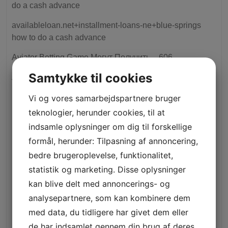
do a cash advance
availableloan.net+installment-loans-ne+blue-springs
how to do a cash advance
Aviator Betting Game Могут Получить – 606
Samtykke til cookies
Aviator Game Rules Риск Потери – 71
Banda
Vi og vores samarbejdspartnere bruger
teknologier, herunder cookies, til at
Bankobet
indsamle oplysninger om dig til forskellige
Basaribet
formål, herunder: Tilpasning af annoncering,
bedre brugeroplevelse, funktionalitet,
bendicon.com
statistik og marketing. Disse oplysninger
Best fitness apps 2026
kan blive delt med annoncerings- og
Best Nfl Bets Apps October 2024 – 803
analysepartnere, som kan kombinere dem
med data, du tidligere har givet dem eller
betwest, pl, casino,1
de har indsamlet gennem din brug af deres