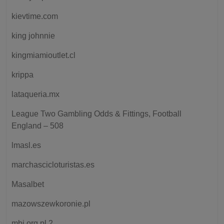
kievtime.com
king johnnie
kingmiamioutlet.cl
krippa
lataqueria.mx
League Two Gambling Odds & Fittings, Football
England – 508
lmasl.es
marchascicloturistas.es
Masalbet
mazowszewkoronie.pl
mbj.org.pl 2