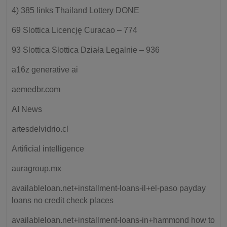
4) 385 links Thailand Lottery DONE
69 Slottica Licencję Curacao – 774
93 Slottica Slottica Działa Legalnie – 936
a16z generative ai
aemedbr.com
AI News
artesdelvidrio.cl
Artificial intelligence
auragroup.mx
availableloan.net+installment-loans-il+el-paso payday
loans no credit check places
availableloan.net+installment-loans-in+hammond how to