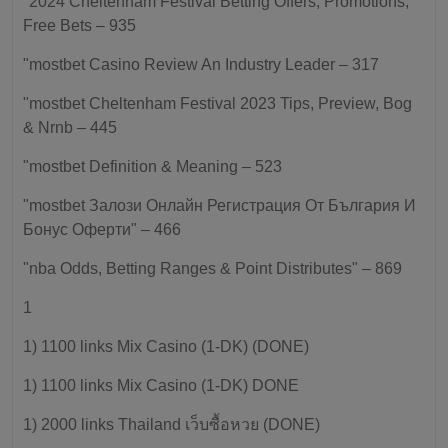
"2024 Cheltenham Festival Betting Offers, Promotions,
Free Bets – 935
"mostbet Casino Review An Industry Leader – 317
"mostbet Cheltenham Festival 2023 Tips, Preview, Bog
& Nrnb – 445
"mostbet Definition & Meaning – 523
"mostbet Залози Онлайн Регистрация От България И
Бонус Оферти" – 466
"nba Odds, Betting Ranges & Point Distributes" – 869
1
1) 1100 links Mix Casino (1-DK) (DONE)
1) 1100 links Mix Casino (1-DK) DONE
1) 2000 links Thailand เว็บซื้อหวย (DONE)