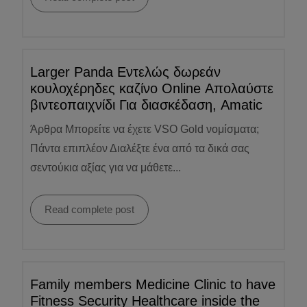
Larger Panda Εντελώς δωρεάν
κουλοχέρηδες καζίνο Online Απολαύστε
βιντεοπαιχνίδι Για διασκέδαση, Amatic
Άρθρα Μπορείτε να έχετε VSO Gold νομίσματα;
Πάντα επιπλέον Διαλέξτε ένα από τα δικά σας
σεντούκια αξίας για να μάθετε...
Read complete post
Family members Medicine Clinic to have
Fitness Security Healthcare inside the