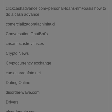
clickcashadvance.com+personal-loans-nm+oasis how to
do a cash advance
comercializadoralachinita.cl
Conversation ChatBot's
crisantocastrovilas.es
Crypto News
Cryptocurrency exchange
cursocaradafoto.net
Dating Online
disorder-wave.com
Drivers
elcordonrojo.com