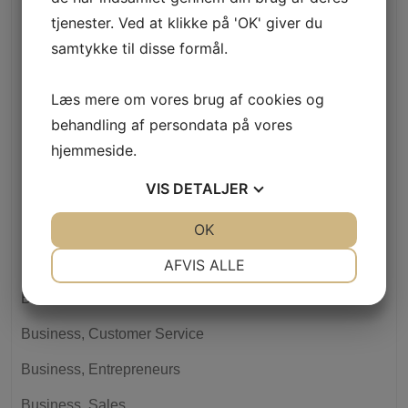
Biler
tjenester. Ved at klikke på 'OK' giver du
samtykke til disse formål.
Bitcoin News
Bitcoin Trading
Læs mere om vores brug af cookies og
boaboa.pt
behandling af persondata på vores
hjemmeside.
Bolig
VIS
DETALJER
Bookkeeping
bosch-career.pt
JA
NEJ
OK
JA
NEJ
NØDVENDIGE
PRÆFERENCER
budvel.com.ua
AFVIS ALLE
JA
NEJ
JA
NEJ
Business, Careers
MARKETING
STATISTIK
Business, Customer Service
Business, Entrepreneurs
Business, Sales