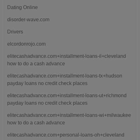
Dating Online
disorder-wave.com
Drivers
elcordonrojo.com
elitecashadvance.com+installment-loans-il+cleveland
how to do a cash advance
elitecashadvance.com+installment-loans-tx+hudson
payday loans no credit check places
elitecashadvance.com+installment-loans-ut+richmond
payday loans no credit check places
elitecashadvance.com+installment-loans-wi+milwaukee
how to do a cash advance
elitecashadvance.com+personal-loans-oh+cleveland