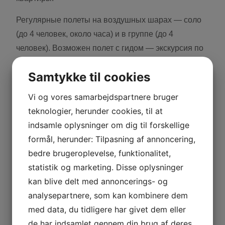
Регулярные полеты на воздушных шарах — соло
(до 4 человек, около часа) и в группе (до 4
человек). Возможен полет с гидом — экскурсия по
историческим местам Коломны или пикник после
Samtykke til cookies
полета. Участвовать можно в роли члена танкового
отряда — пассажиром, можно в роли водителя.
Vi og vores samarbejdspartnere bruger
Минимальный размер группы для выезда — 3
teknologier, herunder cookies, til at
человека.
indsamle oplysninger om dig til forskellige
formål, herunder: Tilpasning af annoncering,
Как ни удивительно, но помимо внешних данных
bedre brugeroplevelse, funktionalitet,
жрицы любви с приставкой «VIP» являются не
statistik og marketing. Disse oplysninger
глупыми собеседницами. Есть и еще одна важная
kan blive delt med annoncerings- og
особенность, выделяющая сервис элитных
analysepartnere, som kan kombinere dem
проституток среди прочих – высокий сервис.
med data, du tidligere har givet dem eller
Клиенту не приходится думать о том, как найти
de har indsamlet gennem din brug af deres
проститутку, куда её привести для реализации