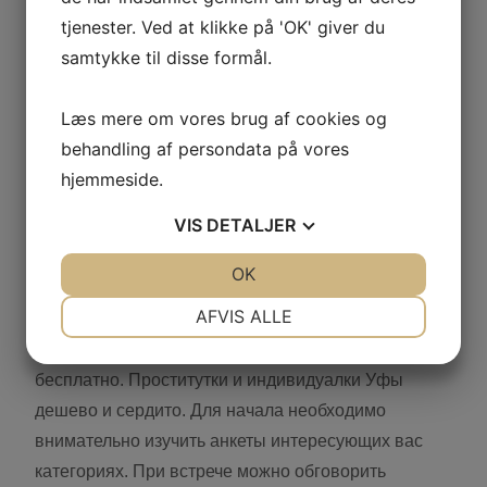
tjenester. Ved at klikke på 'OK' giver du
намеченных планов. Для получения услуги
samtykke til disse formål.
достаточно зайти на сайт, и набрать номер
телефона понравившейся девушки. Красавица
Læs mere om vores brug af cookies og
попросила заказчика подождать её в спальне на
behandling af persondata på vores
кровати и приготовиться к лучшему сексу в его
hjemmeside.
жизни, а сама пошла в ванную.
VIS
DETALJER
Далеко не всегда редакция, состоящая из
интеллигентных, серьезных и компетентных
JA
NEJ
OK
JA
NEJ
людей, разделяет мнение своего главного Автора.
NØDVENDIGE
PRÆFERENCER
AFVIS ALLE
Всем известно, что есть проститутки и есть шлюхи.
Первые спят за деньги, а вторые абсолютно
JA
NEJ
JA
NEJ
бесплатно. Проститутки и индивидуалки Уфы
MARKETING
STATISTIK
дешево и сердито. Для начала необходимо
внимательно изучить анкеты интересующих вас
категориях. При встрече можно обговорить