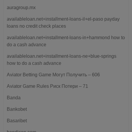
auragroup.mx
availableloan.net+installment-loans-il+el-paso payday
loans no credit check places
availableloan.net+installment-loans-in+hammond how to
do a cash advance
availableloan.net+installment-loans-ne+blue-springs
how to do a cash advance
Aviator Betting Game Могут Получить – 606
Aviator Game Rules Риск Потери – 71
Banda
Bankobet
Basaribet