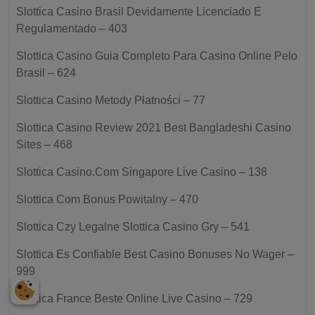
Slottica Casino Brasil Devidamente Licenciado E
Regulamentado – 403
Slottica Casino Guia Completo Para Casino Online Pelo
Brasil – 624
Slottica Casino Metody Płatności – 77
Slottica Casino Review 2021 Best Bangladeshi Casino
Sites – 468
Slottica Casino.Com Singapore Live Casino – 138
Slottica Com Bonus Powitalny – 470
Slottica Czy Legalne Slottica Casino Gry – 541
Slottica Es Confiable Best Casino Bonuses No Wager –
999
Slottica France Beste Online Live Casino – 729