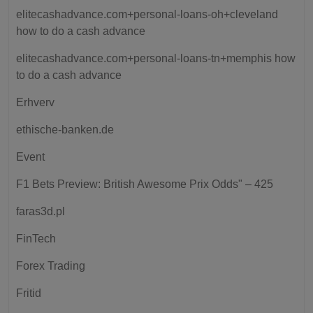
elitecashadvance.com+personal-loans-oh+cleveland
how to do a cash advance
elitecashadvance.com+personal-loans-tn+memphis how
to do a cash advance
Erhverv
ethische-banken.de
Event
F1 Bets Preview: British Awesome Prix Odds" – 425
faras3d.pl
FinTech
Forex Trading
Fritid