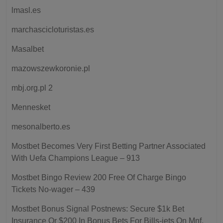
lmasl.es
marchascicloturistas.es
Masalbet
mazowszewkoronie.pl
mbj.org.pl 2
Mennesket
mesonalberto.es
Mostbet Becomes Very First Betting Partner Associated
With Uefa Champions League – 913
Mostbet Bingo Review 200 Free Of Charge Bingo
Tickets No-wager – 439
Mostbet Bonus Signal Postnews: Secure $1k Bet
Insurance Or $200 In Bonus Bets For Bills-jets On Mnf,