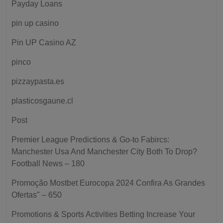
Payday Loans
pin up casino
Pin UP Casino AZ
pinco
pizzaypasta.es
plasticosgaune.cl
Post
Premier League Predictions & Go-to Fabircs:
Manchester Usa And Manchester City Both To Drop?
Football News – 180
Promoção Mostbet Eurocopa 2024 Confira As Grandes
Ofertas" – 650
Promotions & Sports Activities Betting Increase Your