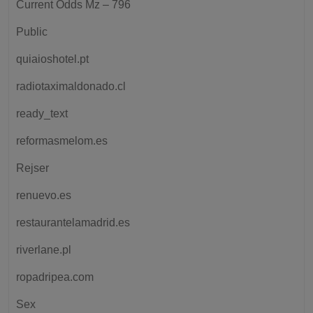
Current Odds Mz – 796
Public
quiaioshotel.pt
radiotaximaldonado.cl
ready_text
reformasmelom.es
Rejser
renuevo.es
restaurantelamadrid.es
riverlane.pl
ropadripea.com
Sex