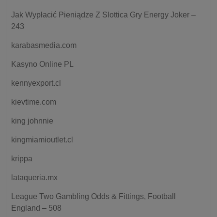
Jak Wypłacić Pieniądze Z Slottica Gry Energy Joker –
243
karabasmedia.com
Kasyno Online PL
kennyexport.cl
kievtime.com
king johnnie
kingmiamioutlet.cl
krippa
lataqueria.mx
League Two Gambling Odds & Fittings, Football
England – 508