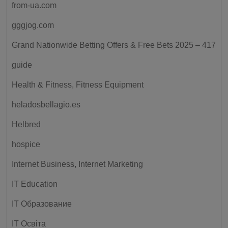
from-ua.com
gggjog.com
Grand Nationwide Betting Offers & Free Bets 2025 – 417
guide
Health & Fitness, Fitness Equipment
heladosbellagio.es
Helbred
hospice
Internet Business, Internet Marketing
IT Education
IT Образование
IT Освіта