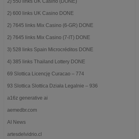
2) 550 links UK Casino (DONE)
2) 600 links UK Casino DONE
2) 7645 links Mix Casino (6-GR) DONE
2) 7645 links Mix Casino (7-IT) DONE
3) 528 links Spain Microcréditos DONE
4) 385 links Thailand Lottery DONE
69 Slottica Licencję Curacao – 774
93 Slottica Slottica Działa Legalnie – 936
a16z generative ai
aemedbr.com
AI News
artesdelvidrio.cl