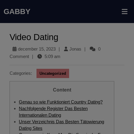
GABBY
Video Dating
december 15, 2023
|
Jonas
|
0
Comment
|
5:09 am
Categories:
Uncategorized
Content
Genau so wie Funktioniert Country Dating?
Nachfolgende Register Das Besten
Internationalen Dating
Unser Verzeichnis Das Besten Tätowierung
Dating Sites