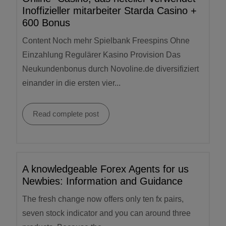
Inoffizieller mitarbeiter Starda Casino +
600 Bonus
Content Noch mehr Spielbank Freespins Ohne
Einzahlung Regulärer Kasino Provision Das
Neukundenbonus durch Novoline.de diversifiziert
einander in die ersten vier...
Read complete post
A knowledgeable Forex Agents for us
Newbies: Information and Guidance
The fresh change now offers only ten fx pairs,
seven stock indicator and you can around three