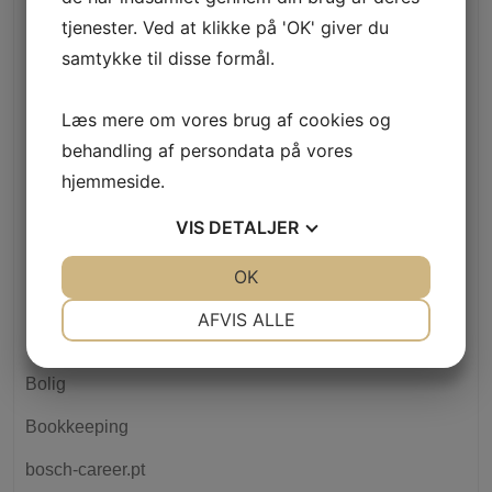
tjenester. Ved at klikke på 'OK' giver du
bendicon.com
samtykke til disse formål.
Best fitness apps 2026
Læs mere om vores brug af cookies og
Best Nfl Bets Apps October 2024 – 803
behandling af persondata på vores
betwest, pl, casino,1
hjemmeside.
Biler
VIS
DETALJER
Bitcoin News
JA
NEJ
OK
JA
NEJ
Bitcoin Trading
NØDVENDIGE
PRÆFERENCER
AFVIS ALLE
boaboa.pt
JA
NEJ
JA
NEJ
Bolig
MARKETING
STATISTIK
Bookkeeping
bosch-career.pt