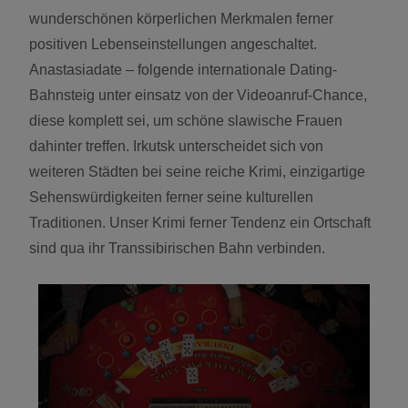
wunderschönen körperlichen Merkmalen ferner
positiven Lebenseinstellungen angeschaltet.
Anastasiadate – folgende internationale Dating-
Bahnsteig unter einsatz von der Videoanruf-Chance,
diese komplett sei, um schöne slawische Frauen
dahinter treffen. Irkutsk unterscheidet sich von
weiteren Städten bei seine reiche Krimi, einzigartige
Sehenswürdigkeiten ferner seine kulturellen
Traditionen. Unser Krimi ferner Tendenz ein Ortschaft
sind qua ihr Transsibirischen Bahn verbinden.