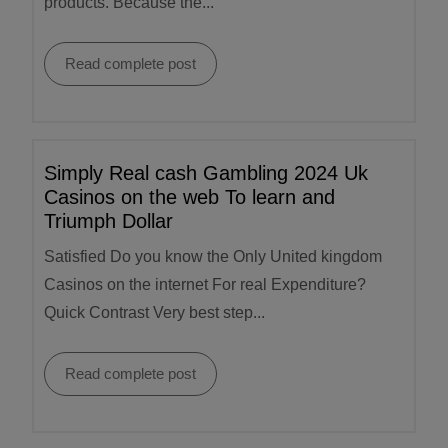
products. Because the...
Read complete post
Simply Real cash Gambling 2024 Uk
Casinos on the web To learn and
Triumph Dollar
Satisfied Do you know the Only United kingdom
Casinos on the internet For real Expenditure?
Quick Contrast Very best step...
Read complete post