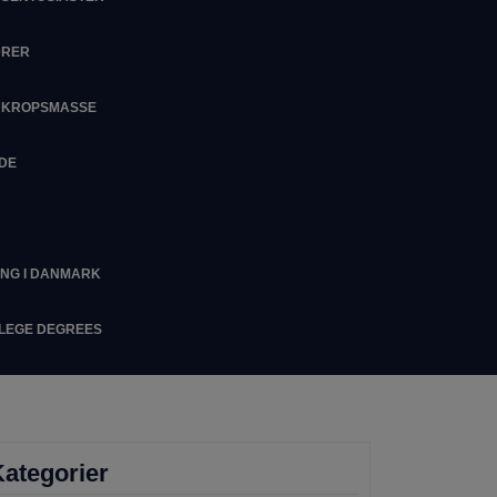
DRER
M KROPSMASSE
IDE
ING I DANMARK
LLEGE DEGREES
ategorier