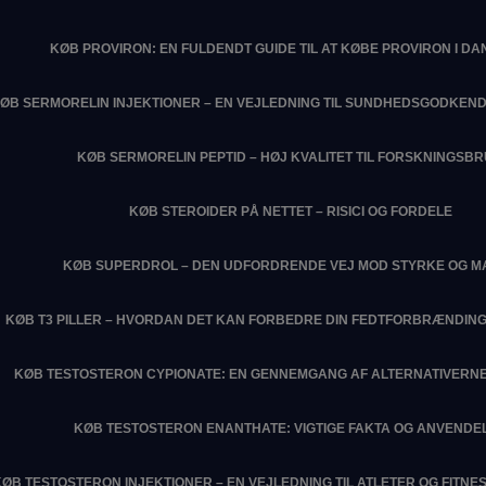
KØB PROVIRON: EN FULDENDT GUIDE TIL AT KØBE PROVIRON I D
ØB SERMORELIN INJEKTIONER – EN VEJLEDNING TIL SUNDHEDSGODKEN
KØB SERMORELIN PEPTID – HØJ KVALITET TIL FORSKNINGSB
KØB STEROIDER PÅ NETTET – RISICI OG FORDELE
KØB SUPERDROL – DEN UDFORDRENDE VEJ MOD STYRKE OG M
KØB T3 PILLER – HVORDAN DET KAN FORBEDRE DIN FEDTFORBRÆNDIN
KØB TESTOSTERON CYPIONATE: EN GENNEMGANG AF ALTERNATIVERNE
KØB TESTOSTERON ENANTHATE: VIGTIGE FAKTA OG ANVENDE
KØB TESTOSTERON INJEKTIONER – EN VEJLEDNING TIL ATLETER OG FITN