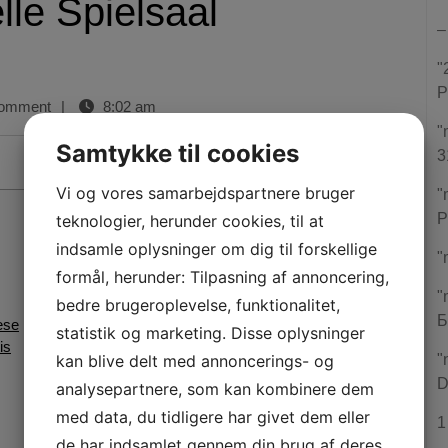
lle Spielsaal
–
"
P
omment
|
8:02 am
"
Samtykke til cookies
3
Vi og vores samarbejdspartnere bruger
"
P
teknologier, herunder cookies, til at
indsamle oplysninger om dig til forskellige
"
formål, herunder: Tilpasning af annoncering,
"
bedre brugeroplevelse, funktionalitet,
Б
ese
statistik og marketing. Disse oplysninger
is
kan blive delt med annoncerings- og
"
D
analysepartnere, som kan kombinere dem
med data, du tidligere har givet dem eller
1
de har indsamlet gennem din brug af deres