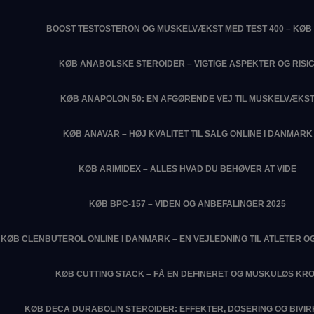
BOOST TESTOSTERON OG MUSKELVÆKST MED TEST 400 – KØB 
KØB ANABOLSKE STEROIDER – VIGTIGE ASPEKTER OG RISIC
KØB ANAPOLON 50: EN AFGØRENDE VEJ TIL MUSKELVÆKS
KØB ANAVAR – HØJ KVALITET TIL SALG ONLINE I DANMARK
KØB ARIMIDEX – ALLES HVAD DU BEHØVER AT VIDE
KØB BPC-157 – VIDEN OG ANBEFALINGER 2025
KØB CLENBUTEROL ONLINE I DANMARK – EN VEJLEDNING TIL ATLETER O
KØB CUTTING STACK – FÅ EN DEFINERET OG MUSKULØS KR
KØB DECA DURABOLIN STEROIDER: EFFEKTER, DOSERING OG BIVI