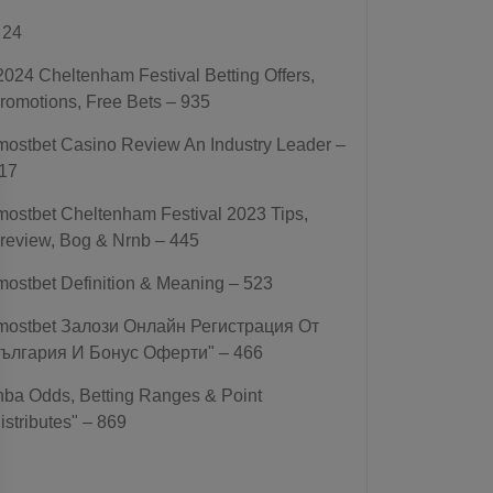
 24
2024 Cheltenham Festival Betting Offers,
romotions, Free Bets – 935
mostbet Casino Review An Industry Leader –
17
mostbet Cheltenham Festival 2023 Tips,
review, Bog & Nrnb – 445
mostbet Definition & Meaning – 523
mostbet Залози Онлайн Регистрация От
ългария И Бонус Оферти" – 466
nba Odds, Betting Ranges & Point
istributes" – 869