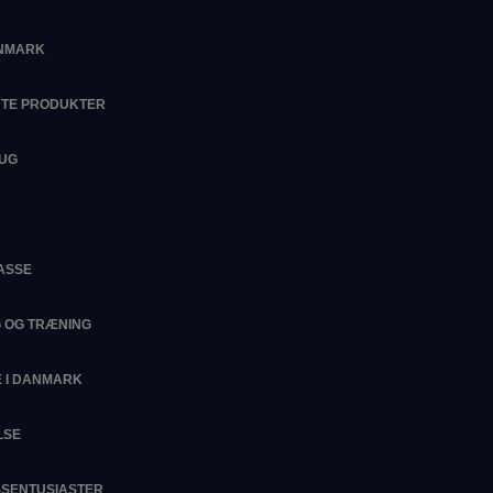
ANMARK
DTE PRODUKTER
RUG
ASSE
G OG TRÆNING
 I DANMARK
LSE
ESSENTUSIASTER