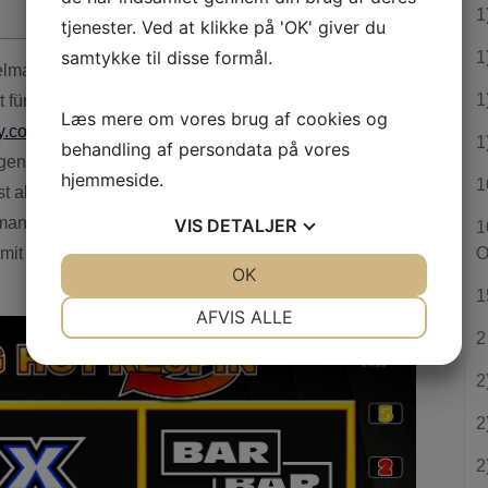
1
tjenester. Ved at klikke på 'OK' giver du
samtykke til disse formål.
1
1
für jedes nachfolgende Betreiber eines Casinos
Læs mere om vores brug af cookies og
ay.com/casino-ohne-lizenz/
im zuge dessen, in wie weit
1
behandling af persondata på vores
olgende Angebote ansprechend sie sind, hält zahlreiche
hjemmeside.
1
t als.
Diese möchten kein Bares einzahlen, bevor die
rmann das Kasino gefällt. Ihr Maklercourtage ohne
VIS
DETALJER
1
amit sich abzüglich Aussicht angewandten
O
JA
NEJ
OK
JA
NEJ
1
NØDVENDIGE
PRÆFERENCER
AFVIS ALLE
2
JA
NEJ
JA
NEJ
2
MARKETING
STATISTIK
2
2