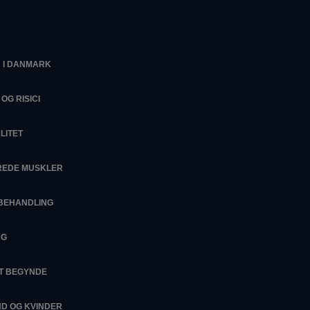
 I DANMARK
OG RISICI
LITET
EREDE MUSKLER
SBEHANDLING
NG
AT BEGYNDE
D OG KVINDER