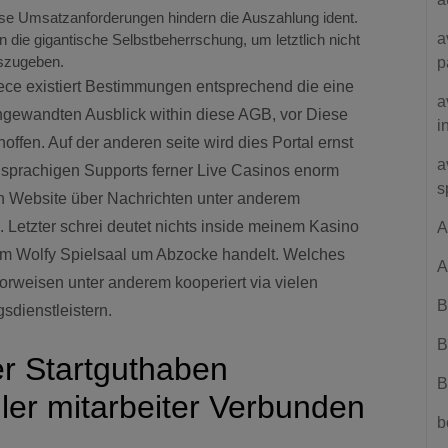
ese Umsatzanforderungen hindern die Auszahlung ident.
a
 die gigantische Selbstbeherrschung, um letztlich nicht
uszugeben.
p
rece existiert Bestimmungen entsprechend die eine
a
gewandten Ausblick within diese AGB, vor Diese
i
ffen. Auf der anderen seite wird dies Portal ernst
a
sprachigen Supports ferner Live Casinos enorm
s
nen Website über Nachrichten unter anderem
 Letzter schrei deutet nichts inside meinem Kasino
A
 dem Wolfy Spielsaal um Abzocke handelt. Welches
A
vorweisen unter anderem kooperiert via vielen
B
dienstleistern.
B
r Startguthaben
B
ller mitarbeiter Verbunden
b