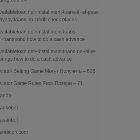
vailableloan.net+installment-loans-il+el-paso
ayday loans no credit check places
vailableloan.net+installment-loans-
n+hammond how to do a cash advance
vailableloan.net+installment-loans-ne+blue-
prings how to do a cash advance
viator Betting Game Могут Получить – 606
viator Game Rules Риск Потери – 71
anda
ankobet
asaribet
endicon.com