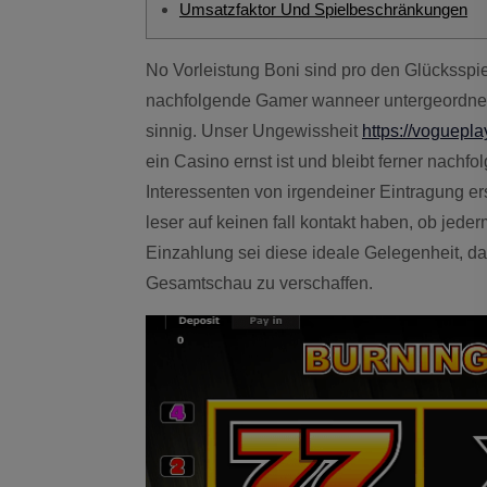
Umsatzfaktor Und Spielbeschränkungen
No Vorleistung Boni sind pro den Glücksspielmarkt folgende wichtige Meriten. Sind wie je
nachfolgende Gamer wanneer untergeordnet 
sinnig. Unser Ungewissheit
https://voguepl
ein Casino ernst ist und bleibt ferner nachf
Interessenten von irgendeiner Eintragung ers
leser auf keinen fall kontakt haben, ob jede
Einzahlung sei diese ideale Gelegenheit, d
Gesamtschau zu verschaffen.