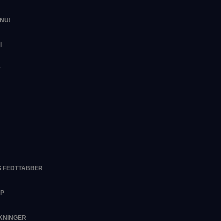
NU!
I
T
G FEDTTABBER
OP
RKNINGER