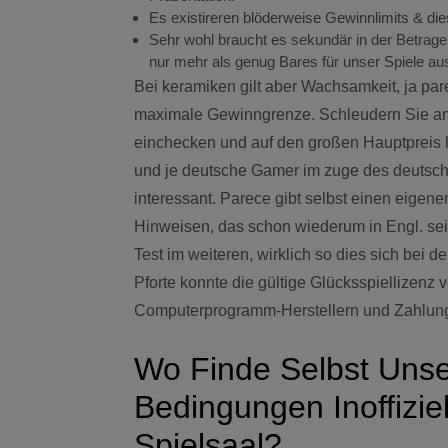
Es existireren blöderweise Gewinnlimits & di
Sehr wohl braucht es sekundär in der Betragen
nur mehr als genug Bares für unser Spiele a
Bei keramiken gilt aber Wachsamkeit, ja pa
maximale Gewinngrenze. Schleudern Sie an
einchecken und auf den großen Hauptpreis ho
und je deutsche Gamer im zuge des deutsch
interessant. Parece gibt selbst einen eige
Hinweisen, das schon wiederum in Engl. sei.
Test im weiteren, wirklich so dies sich bei
Pforte konnte die gültige Glücksspiellizenz 
Computerprogramm-Herstellern und Zahlungs
Wo Finde Selbst Unse
Bedingungen Inoffizie
Spielsaal?