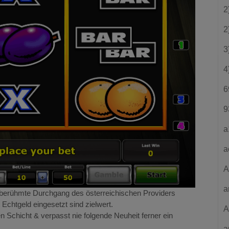
2
2
3
4
6
9
a
a
A
a
 berühmte Durchgang des österreichischen Providers
chtgeld eingesetzt sind zielwert.
A
 Schicht & verpasst nie folgende Neuheit ferner ein
a