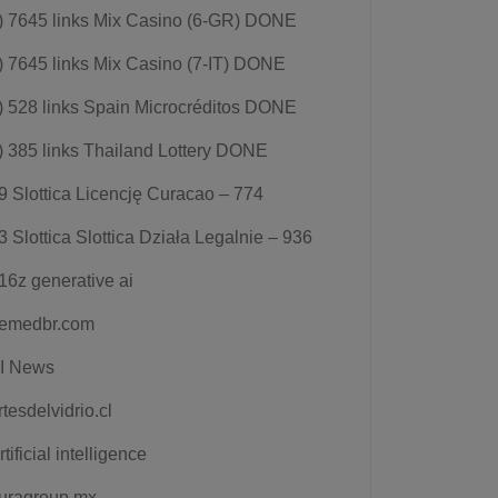
) 7645 links Mix Casino (6-GR) DONE
) 7645 links Mix Casino (7-IT) DONE
) 528 links Spain Microcréditos DONE
) 385 links Thailand Lottery DONE
9 Slottica Licencję Curacao – 774
3 Slottica Slottica Działa Legalnie – 936
16z generative ai
emedbr.com
I News
rtesdelvidrio.cl
rtificial intelligence
uragroup.mx