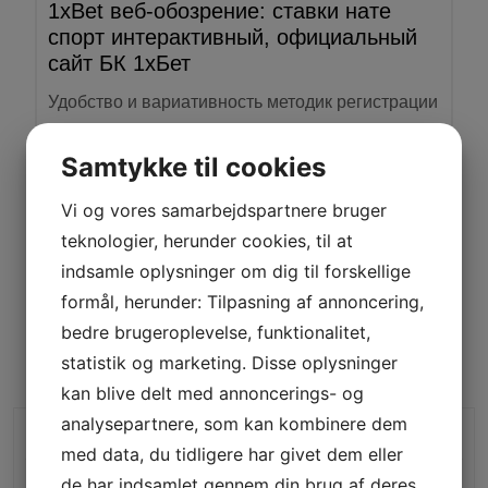
1xBet веб-обозрение: ставки нате
спорт интерактивный, официальный
сайт БК 1хБет
Удобство и вариативность методик регистрации
на веб сайте. Нанять барыш нужно с раздела
Samtykke til cookies
личного кабинета «Следовательно с
немерено». Когда изо...
Vi og vores samarbejdspartnere bruger
teknologier, herunder cookies, til at
Read complete post
indsamle oplysninger om dig til forskellige
formål, herunder: Tilpasning af annoncering,
bedre brugeroplevelse, funktionalitet,
statistik og marketing. Disse oplysninger
kan blive delt med annoncerings- og
analysepartnere, som kan kombinere dem
Kategorier
med data, du tidligere har givet dem eller
de har indsamlet gennem din brug af deres