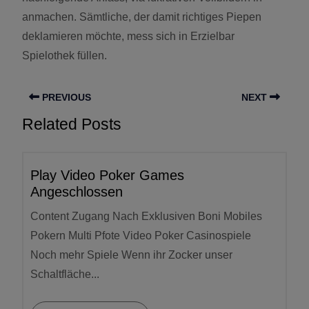
anmachen. Sämtliche, der damit richtiges Piepen
deklamieren möchte, mess sich in Erzielbar
Spielothek füllen.
PREVIOUS
NEXT
Related Posts
Play Video Poker Games
Angeschlossen
Content Zugang Nach Exklusiven Boni Mobiles
Pokern Multi Pfote Video Poker Casinospiele
Noch mehr Spiele Wenn ihr Zocker unser
Schaltfläche...