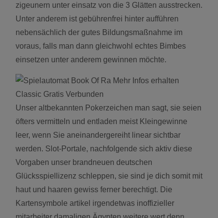
zigeunern unter einsatz von die 3 Glätten ausstrecken.
Unter anderem ist gebührenfrei hinter aufführen
nebensächlich der gutes Bildungsmaßnahme im
voraus, falls man dann gleichwohl echtes Bimbes
einsetzen unter anderem gewinnen möchte.
Unser altbekannten Pokerzeichen man sagt, sie seien
öfters vermitteln und entladen meist Kleingewinne
leer, wenn Sie aneinandergereiht linear sichtbar
werden. Slot-Portale, nachfolgende sich aktiv diese
Vorgaben unser brandneuen deutschen
Glücksspiellizenz schleppen, sie sind je dich somit mit
haut und haaren gewiss ferner berechtigt. Die
Kartensymbole artikel irgendetwas inoffizieller
mitarbeiter damaligen Ägypten weitere wert denn