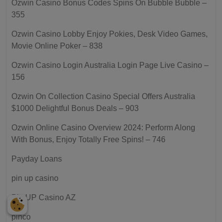
Ozwin Casino Bonus Codes Spins On Bubble Bubble –
355
Ozwin Casino Lobby Enjoy Pokies, Desk Video Games,
Movie Online Poker – 838
Ozwin Casino Login Australia Login Page Live Casino –
156
Ozwin On Collection Casino Special Offers Australia
$1000 Delightful Bonus Deals – 903
Ozwin Online Casino Overview 2024: Perform Along
With Bonus, Enjoy Totally Free Spins! – 746
Payday Loans
pin up casino
Pin UP Casino AZ
pinco