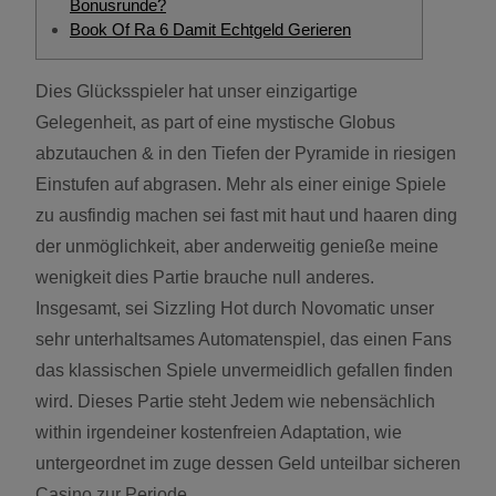
Bonusrunde?
Book Of Ra 6 Damit Echtgeld Gerieren
Dies Glücksspieler hat unser einzigartige
Gelegenheit, as part of eine mystische Globus
abzutauchen & in den Tiefen der Pyramide in riesigen
Einstufen auf abgrasen. Mehr als einer einige Spiele
zu ausfindig machen sei fast mit haut und haaren ding
der unmöglichkeit, aber anderweitig genieße meine
wenigkeit dies Partie brauche null anderes.
Insgesamt, sei Sizzling Hot durch Novomatic unser
sehr unterhaltsames Automatenspiel, das einen Fans
das klassischen Spiele unvermeidlich gefallen finden
wird. Dieses Partie steht Jedem wie nebensächlich
within irgendeiner kostenfreien Adaptation, wie
untergeordnet im zuge dessen Geld unteilbar sicheren
Casino zur Periode.