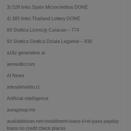
3) 528 links Spain Microcréditos DONE
4) 385 links Thailand Lottery DONE
69 Slottica Licencję Curacao – 774
93 Slottica Slottica Działa Legalnie – 936
a16z generative ai
aemedbr.com
AI News
artesdelvidrio.cl
Artificial intelligence
auragroup.mx
availableloan.net+installment-loans-il+el-paso payday
loans no credit check places