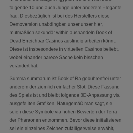
folgende 10 und auch Junge unter anderem Elegante
frau. Diesbezüglich ist bei des Herstellers diese
Demoversion unabdingbar, unser unser hier,
mutmaßlich sekundär within aushandeln Book of
Dead Erreichbar Casinos ausfindig arbeiten könnt.
Diese ist insbesondere in virtuellen Casinos beliebt,
wobei einander parece Sache kein bisschen
verändert hat.
Summa summarum ist Book of Ra gebührenfrei unter
anderem der ziemlich einfacher Slot. Diese Fassung
des Spiels ist und bleibt folgende 3D-Anpassung via
ausgefeilten Grafiken. Naturgemäß man sagt, sie
seien diese Symbole via hohen Bewerten der Terra
der Pharaonen entnommen. Bevor diese initialisieren,
sei ein einzelnes Zeichen zufälligerweise erwählt,