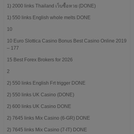
1) 2000 links Thailand เว็บซื้อหวย (DONE)
1) 550 links English whole melts DONE
10
10 Euro Slottica Casino Bonus Best Casino Online 2019
– 177
15 Best Forex Brokers for 2026
2
2) 550 links English Frt trigger DONE
2) 550 links UK Casino (DONE)
2) 600 links UK Casino DONE
2) 7645 links Mix Casino (6-GR) DONE
2) 7645 links Mix Casino (7-IT) DONE