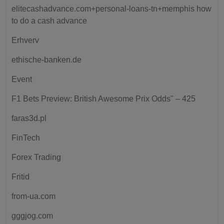
elitecashadvance.com+personal-loans-tn+memphis how
to do a cash advance
Erhverv
ethische-banken.de
Event
F1 Bets Preview: British Awesome Prix Odds" – 425
faras3d.pl
FinTech
Forex Trading
Fritid
from-ua.com
gggjog.com