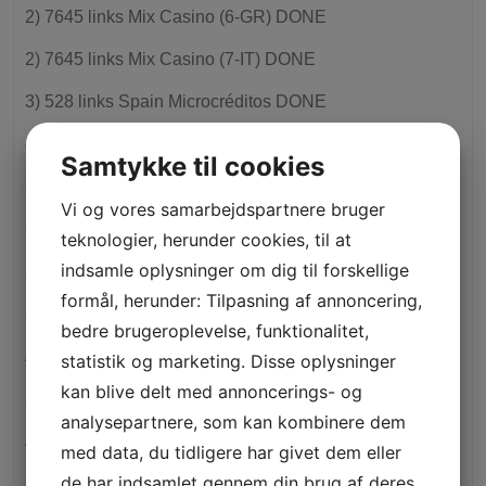
2) 7645 links Mix Casino (6-GR) DONE
2) 7645 links Mix Casino (7-IT) DONE
3) 528 links Spain Microcréditos DONE
4) 385 links Thailand Lottery DONE
Samtykke til cookies
69 Slottica Licencję Curacao – 774
Vi og vores samarbejdspartnere bruger
93 Slottica Slottica Działa Legalnie – 936
teknologier, herunder cookies, til at
indsamle oplysninger om dig til forskellige
a16z generative ai
formål, herunder: Tilpasning af annoncering,
aemedbr.com
bedre brugeroplevelse, funktionalitet,
AI News
statistik og marketing. Disse oplysninger
kan blive delt med annoncerings- og
artesdelvidrio.cl
analysepartnere, som kan kombinere dem
Artificial intelligence
med data, du tidligere har givet dem eller
de har indsamlet gennem din brug af deres
auragroup.mx