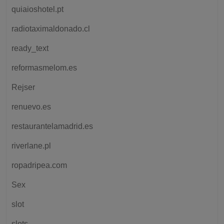
quiaioshotel.pt
radiotaximaldonado.cl
ready_text
reformasmelom.es
Rejser
renuevo.es
restaurantelamadrid.es
riverlane.pl
ropadripea.com
Sex
slot
slots