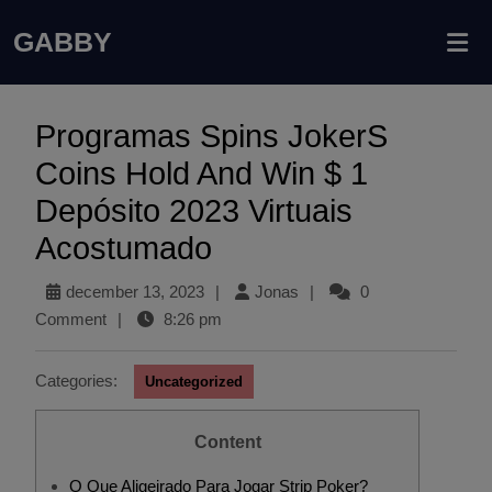
GABBY
Programas Spins JokerS
Coins Hold And Win $ 1
Depósito 2023 Virtuais
Acostumado
december 13, 2023
|
Jonas
|
0
Comment
|
8:26 pm
Categories:
Uncategorized
Content
O Que Aligeirado Para Jogar Strip Poker?