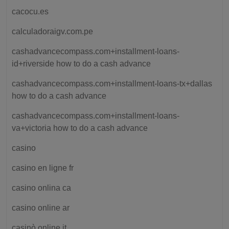
cacocu.es
calculadoraigv.com.pe
cashadvancecompass.com+installment-loans-
id+riverside how to do a cash advance
cashadvancecompass.com+installment-loans-tx+dallas
how to do a cash advance
cashadvancecompass.com+installment-loans-
va+victoria how to do a cash advance
casino
casino en ligne fr
casino onlina ca
casino online ar
casinò online it