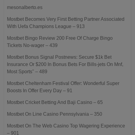
mesonalberto.es
Mostbet Becomes Very First Betting Partner Associated
With Uefa Champions League – 913
Mostbet Bingo Review 200 Free Of Charge Bingo
Tickets No-wager – 439
Mostbet Bonus Signal Postnews: Secure $1k Bet
Insurance Or $200 In Bonus Bets For Bills-jets On Mnf,
Most Sports" – 489
Mostbet Cheltenham Festival Offer: Wonderful Super
Boosts In Offer Every Day – 91
Mostbet Cricket Betting And Baji Casino – 65
Mostbet On Line Casino Pennsylvania – 350
Mostbet On The Web Casino Top Wagering Experience
– 901