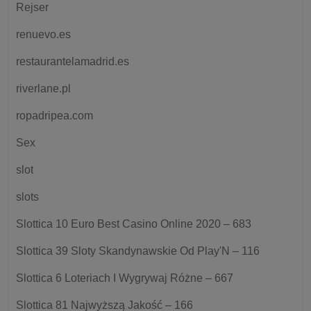
Rejser
renuevo.es
restaurantelamadrid.es
riverlane.pl
ropadripea.com
Sex
slot
slots
Slottica 10 Euro Best Casino Online 2020 – 683
Slottica 39 Sloty Skandynawskie Od Play'N – 116
Slottica 6 Loteriach I Wygrywaj Różne – 667
Slottica 81 Najwyższą Jakość – 166