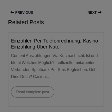
PREVIOUS
NEXT
Related Posts
Einzahlen Per Telefonrechnung, Kasino
Einzahlung Über Natel
Content Auszahlungen Via Kurznachricht: Ist und
bleibt Welches Möglich? Inoffizieller mitarbeiter
Verbunden Spielbank Per Sms Begleichen: Geht
Dies Doch? Casino...
Read complete post