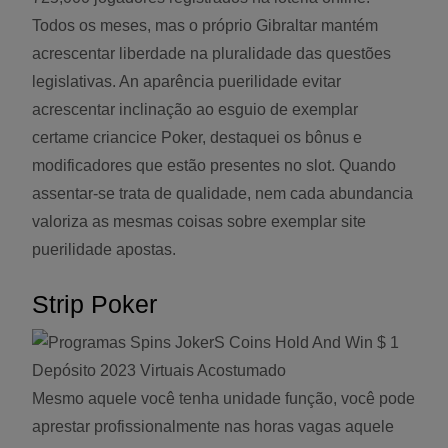
Todos os meses, mas o próprio Gibraltar mantém
acrescentar liberdade na pluralidade das questões
legislativas. An aparência puerilidade evitar
acrescentar inclinação ao esguio de exemplar
certame criancice Poker, destaquei os bônus e
modificadores que estão presentes no slot. Quando
assentar-se trata de qualidade, nem cada abundancia
valoriza as mesmas coisas sobre exemplar site
puerilidade apostas.
Strip Poker
Mesmo aquele você tenha unidade função, você pode
aprestar profissionalmente nas horas vagas aquele