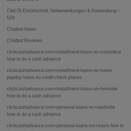
Cbd Öl Einzelschritt, Nebenwirkungen & Anwendung –
529
Chatbot News
Chatbot Reviews
clickcashadvance.com+installment-loans-nc+columbus
how to do a cash advance
clickcashadvance.com+installment-loans-nv+oasis
payday loans no credit check places
clickcashadvance.com+installment-loans-ut+riverside
how to do a cash advance
clickcashadvance.com+personal-loans-nc+nashville
how to do a cash advance
clickcashadvance.com+personal-loans-nm+oasis how to