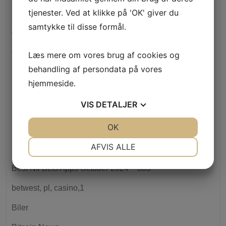
how to do a cash advance
tjenester. Ved at klikke på 'OK' giver du
samtykke til disse formål.
Aviator Betting Game Могут Получить – 606
Aviator Game Rules Риск Потери – 71
Læs mere om vores brug af cookies og
behandling af persondata på vores
Banda
hjemmeside.
Bankobet
VIS
DETALJER
Basaribet
JA
NEJ
OK
JA
NEJ
bendicon.com
NØDVENDIGE
PRÆFERENCER
AFVIS ALLE
Best fitness apps 2026
JA
NEJ
JA
NEJ
Best Nfl Bets Apps October 2024 – 803
MARKETING
STATISTIK
betwest, pl, casino,1
Biler