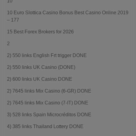
10
10 Euro Slottica Casino Bonus Best Casino Online 2019
– 177
15 Best Forex Brokers for 2026
2
2) 550 links English Frt trigger DONE
2) 550 links UK Casino (DONE)
2) 600 links UK Casino DONE
2) 7645 links Mix Casino (6-GR) DONE
2) 7645 links Mix Casino (7-IT) DONE
3) 528 links Spain Microcréditos DONE
4) 385 links Thailand Lottery DONE