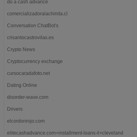
do a cash advance
comercializadoralachinita.cl
Conversation ChatBot's
crisantocastrovilas.es
Crypto News
Cryptocurrency exchange
cursocaradafoto.net
Dating Online
disorder-wave.com
Drivers
elcordonrojo.com
elitecashadvance.com+installment-loans-il+cleveland