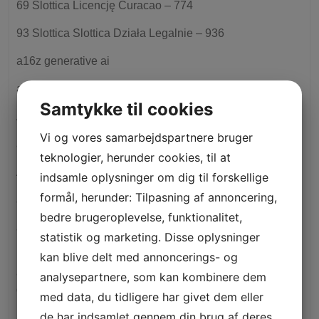
69 Slottica Licencję Curacao – 774
93 Slottica Slottica Działa Legalnie – 936
a16z generative ai
aemedbr.com
Samtykke til cookies
AI News
Vi og vores samarbejdspartnere bruger
artesdelvidrio.cl
teknologier, herunder cookies, til at
Artificial intelligence
indsamle oplysninger om dig til forskellige
formål, herunder: Tilpasning af annoncering,
auragroup.mx
bedre brugeroplevelse, funktionalitet,
availableloan.net+installment-loans-il+el-paso payday
statistik og marketing. Disse oplysninger
loans no credit check places
kan blive delt med annoncerings- og
availableloan.net+installment-loans-in+hammond how to
analysepartnere, som kan kombinere dem
do a cash advance
med data, du tidligere har givet dem eller
de har indsamlet gennem din brug af deres
availableloan.net+installment-loans-ne+blue-springs