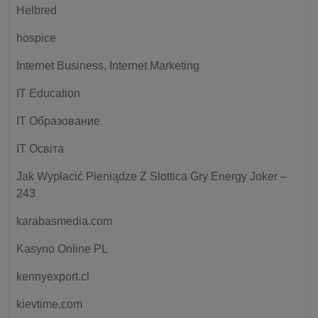
Helbred
hospice
Internet Business, Internet Marketing
IT Education
IT Образование
IT Освіта
Jak Wypłacić Pieniądze Z Slottica Gry Energy Joker –
243
karabasmedia.com
Kasyno Online PL
kennyexport.cl
kievtime.com