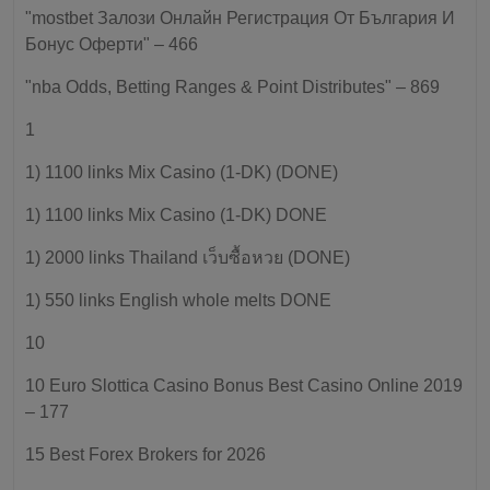
"mostbet Залози Онлайн Регистрация От България И
Бонус Оферти" – 466
"nba Odds, Betting Ranges & Point Distributes" – 869
1
1) 1100 links Mix Casino (1-DK) (DONE)
1) 1100 links Mix Casino (1-DK) DONE
1) 2000 links Thailand เว็บซื้อหวย (DONE)
1) 550 links English whole melts DONE
10
10 Euro Slottica Casino Bonus Best Casino Online 2019
– 177
15 Best Forex Brokers for 2026