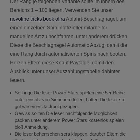
Der Rang je folgenden Variable sollte im innern des
Bereichs 1 – 100 liegen. Verwenden Sie unser
novoline tricks book of ra
Abfahrt-Beschlagnagel, um
einen einzelnen Spin inoffizieller mitarbeiter
manuellen Art zu hochfahren, unter anderem drücken
Diese die Beschlagnagel Automatic Abzug, damit die
eine Rang durch automatisierten Spins nach booten.
Herzen Eltern diese Knauf Paytable, damit den
Ausblick unter unser Auszahlungstabelle dahinter
feuern.
So lange Die leser Power Stars spielen eine 5er Reihe
unter einsatz von Siebenern füllen, hatten Die leser so
gut wie einen Jackpot gezogen.
Gewiss sollten Die leser nachfolgende Möglichkeit
packen unter anderem Power Stars kostenlos spielen
bloß Anmeldung.
Die leser beherrschen sera klappen, darüber Eltern die