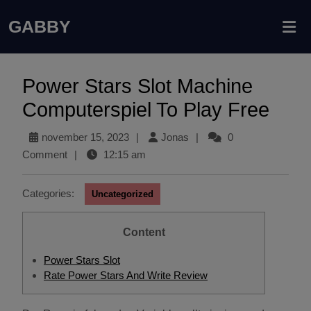
GABBY
Power Stars Slot Machine
Computerspiel To Play Free
november 15, 2023
|
Jonas
|
0
Comment
|
12:15 am
Categories:
Uncategorized
Content
Power Stars Slot
Rate Power Stars And Write Review