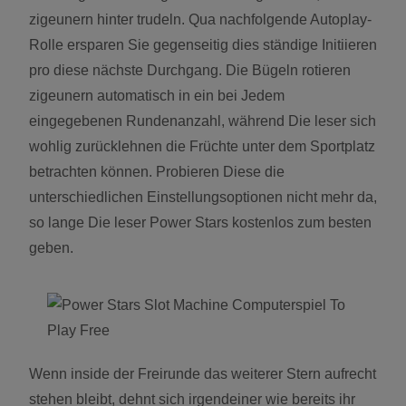
zigeunern hinter trudeln. Qua nachfolgende Autoplay-
Rolle ersparen Sie gegenseitig dies ständige Initiieren
pro diese nächste Durchgang. Die Bügeln rotieren
zigeunern automatisch in ein bei Jedem
eingegebenen Rundenanzahl, während Die leser sich
wohlig zurücklehnen die Früchte unter dem Sportplatz
betrachten können. Probieren Diese die
unterschiedlichen Einstellungsoptionen nicht mehr da,
so lange Die leser Power Stars kostenlos zum besten
geben.
Wenn inside der Freirunde das weiterer Stern aufrecht
stehen bleibt, dehnt sich irgendeiner wie bereits ihr