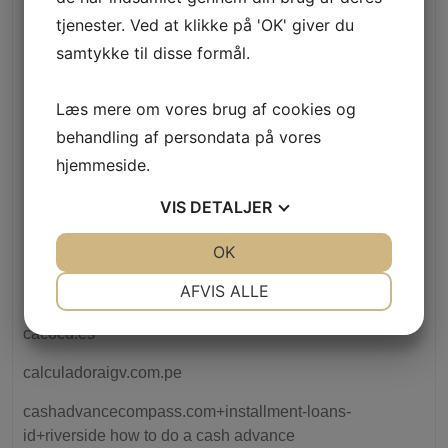
Bookkeeping
tjenester. Ved at klikke på 'OK' giver du
samtykke til disse formål.
bosch-career.pt
budvel.com.ua
Læs mere om vores brug af cookies og
behandling af persondata på vores
Business, Careers
hjemmeside.
Business, Customer Service
VIS
DETALJER
Business, Entrepreneurs
JA
NEJ
OK
JA
NEJ
Business, Sales
NØDVENDIGE
PRÆFERENCER
AFVIS ALLE
Business, Small Business
JA
NEJ
JA
NEJ
cacocu.es
MARKETING
STATISTIK
calculadoraigv.com.pe
cashadvancecompass.com+installment-loans-
id+riverside how to do a cash advance