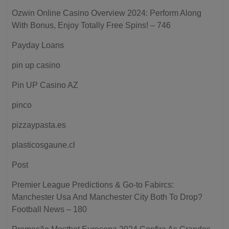
Ozwin Online Casino Overview 2024: Perform Along
With Bonus, Enjoy Totally Free Spins! – 746
Payday Loans
pin up casino
Pin UP Casino AZ
pinco
pizzaypasta.es
plasticosgaune.cl
Post
Premier League Predictions & Go-to Fabircs:
Manchester Usa And Manchester City Both To Drop?
Football News – 180