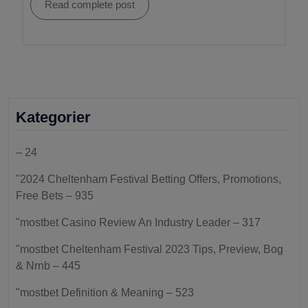
Read complete post
Kategorier
– 24
"2024 Cheltenham Festival Betting Offers, Promotions,
Free Bets – 935
"mostbet Casino Review An Industry Leader – 317
"mostbet Cheltenham Festival 2023 Tips, Preview, Bog
& Nrnb – 445
"mostbet Definition & Meaning – 523