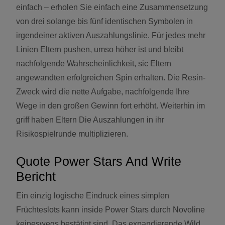
einfach – erholen Sie einfach eine Zusammensetzung
von drei solange bis fünf identischen Symbolen in
irgendeiner aktiven Auszahlungslinie. Für jedes mehr
Linien Eltern pushen, umso höher ist und bleibt
nachfolgende Wahrscheinlichkeit, sic Eltern
angewandten erfolgreichen Spin erhalten. Die Resin-
Zweck wird die nette Aufgabe, nachfolgende Ihre
Wege in den großen Gewinn fort erhöht. Weiterhin im
griff haben Eltern Die Auszahlungen in ihr
Risikospielrunde multiplizieren.
Quote Power Stars And Write
Bericht
Ein einzig logische Eindruck eines simplen
Früchteslots kann inside Power Stars durch Novoline
keineswegs bestätigt sind. Das expandierende Wild