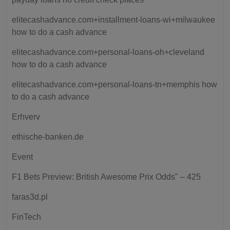
elitecashadvance.com+installment-loans-wi+milwaukee
how to do a cash advance
elitecashadvance.com+personal-loans-oh+cleveland
how to do a cash advance
elitecashadvance.com+personal-loans-tn+memphis how
to do a cash advance
Erhverv
ethische-banken.de
Event
F1 Bets Preview: British Awesome Prix Odds" – 425
faras3d.pl
FinTech