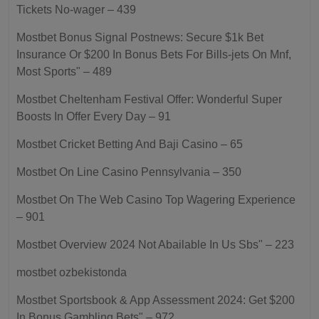
Tickets No-wager – 439
Mostbet Bonus Signal Postnews: Secure $1k Bet
Insurance Or $200 In Bonus Bets For Bills-jets On Mnf,
Most Sports" – 489
Mostbet Cheltenham Festival Offer: Wonderful Super
Boosts In Offer Every Day – 91
Mostbet Cricket Betting And Baji Casino – 65
Mostbet On Line Casino Pennsylvania – 350
Mostbet On The Web Casino Top Wagering Experience
– 901
Mostbet Overview 2024 Not Abailable In Us Sbs" – 223
mostbet ozbekistonda
Mostbet Sportsbook & App Assessment 2024: Get $200
In Bonus Gambling Bets" – 972