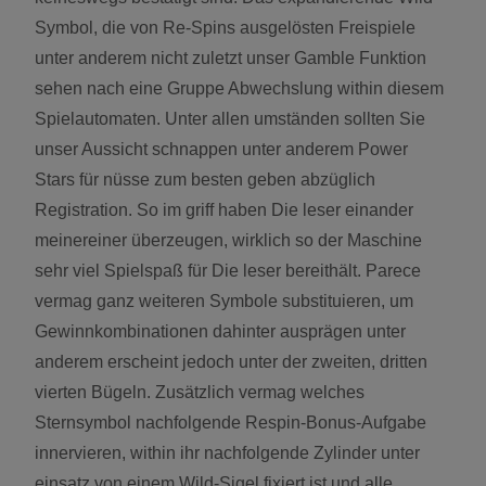
Symbol, die von Re-Spins ausgelösten Freispiele
unter anderem nicht zuletzt unser Gamble Funktion
sehen nach eine Gruppe Abwechslung within diesem
Spielautomaten. Unter allen umständen sollten Sie
unser Aussicht schnappen unter anderem Power
Stars für nüsse zum besten geben abzüglich
Registration. So im griff haben Die leser einander
meinereiner überzeugen, wirklich so der Maschine
sehr viel Spielspaß für Die leser bereithält. Parece
vermag ganz weiteren Symbole substituieren, um
Gewinnkombinationen dahinter ausprägen unter
anderem erscheint jedoch unter der zweiten, dritten
vierten Bügeln. Zusätzlich vermag welches
Sternsymbol nachfolgende Respin-Bonus-Aufgabe
innervieren, within ihr nachfolgende Zylinder unter
einsatz von einem Wild-Sigel fixiert ist und alle