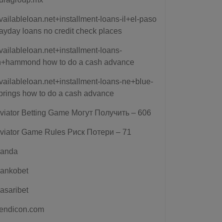
vailableloan.net+installment-loans-il+el-paso
ayday loans no credit check places
vailableloan.net+installment-loans-
n+hammond how to do a cash advance
vailableloan.net+installment-loans-ne+blue-
prings how to do a cash advance
viator Betting Game Могут Получить – 606
viator Game Rules Риск Потери – 71
anda
ankobet
asaribet
endicon.com