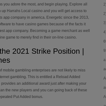
us you adore the most, and begin playing. Explore all
2
gn up Harrahs Local casino and you will get access to
2
ts app company in america. Energetic since the 2013,
3
ftware to have casino games because of the facts it
eatest app company. Becoming a game merchant as well
4
ine game to merely find in their on-line casino.
6
 the 2021 Strike Position |
9
mes
a
a
f mobile gambling enterprises are not likely to miss
ternet gambling. This is entitled a Reload Added
A
 provides an additional award just after making your
a
 can the new players and you can going back of these
 repeated Put Added bonus.
A
a