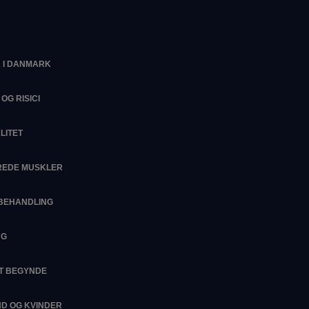
 I DANMARK
OG RISICI
LITET
EREDE MUSKLER
SBEHANDLING
NG
AT BEGYNDE
D OG KVINDER