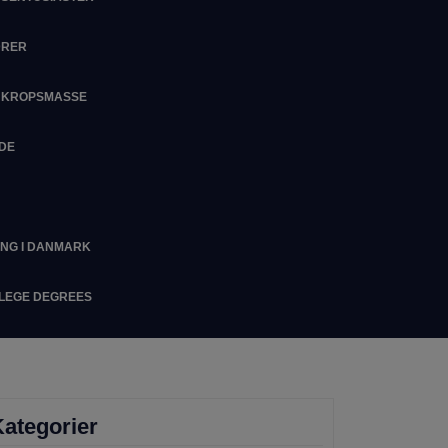
DRER
M KROPSMASSE
IDE
ING I DANMARK
LLEGE DEGREES
ategorier