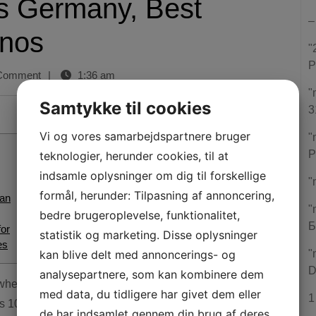
s Germany, Best
–
inos
"
P
Comment
|
1:36 am
"
Samtykke til cookies
3
Vi og vores samarbejdspartnere bruger
"
P
teknologier, herunder cookies, til at
indsamle oplysninger om dig til forskellige
"
formål, herunder: Tilpasning af annoncering,
can
"
bedre brugeroplevelse, funktionalitet,
Б
for
statistik og marketing. Disse oplysninger
es
kan blive delt med annoncerings- og
"
D
analysepartnere, som kan kombinere dem
nd when a couple of loaded icons house and you
Mega-
med data, du tidligere har givet dem eller
1
s 10x you to definitely’s considering after you
de har indsamlet gennem din brug af deres