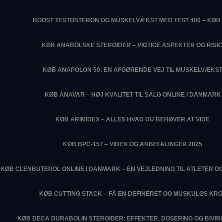
BOOST TESTOSTERON OG MUSKELVÆKST MED TEST 400 – KØB 
KØB ANABOLSKE STEROIDER – VIGTIGE ASPEKTER OG RISIC
KØB ANAPOLON 50: EN AFGØRENDE VEJ TIL MUSKELVÆKS
KØB ANAVAR – HØJ KVALITET TIL SALG ONLINE I DANMARK
KØB ARIMIDEX – ALLES HVAD DU BEHØVER AT VIDE
KØB BPC-157 – VIDEN OG ANBEFALINGER 2025
KØB CLENBUTEROL ONLINE I DANMARK – EN VEJLEDNING TIL ATLETER O
KØB CUTTING STACK – FÅ EN DEFINERET OG MUSKULØS KR
KØB DECA DURABOLIN STEROIDER: EFFEKTER, DOSERING OG BIVI