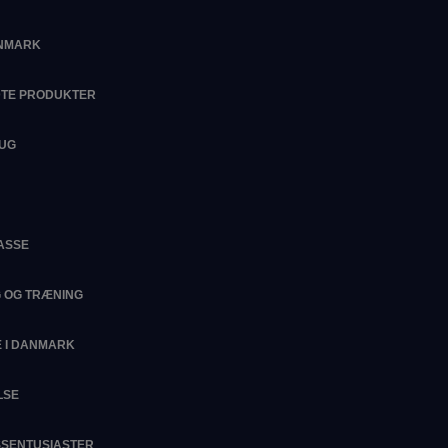
ANMARK
DTE PRODUKTER
RUG
ASSE
G OG TRÆNING
 I DANMARK
LSE
ESSENTUSIASTER