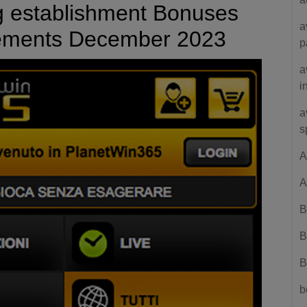
ng establishment Bonuses
a
sements December 2023
p
a
i
a
s
A
A
B
B
B
b