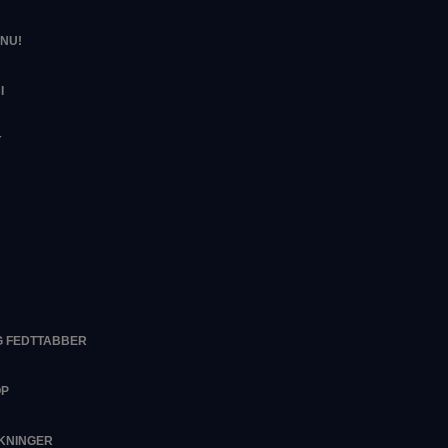
NU!
I
T
G FEDTTABBER
OP
RKNINGER