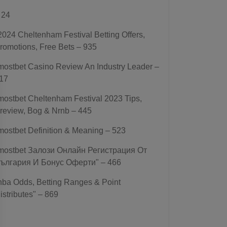
 24
2024 Cheltenham Festival Betting Offers,
romotions, Free Bets – 935
mostbet Casino Review An Industry Leader –
17
mostbet Cheltenham Festival 2023 Tips,
review, Bog & Nrnb – 445
mostbet Definition & Meaning – 523
mostbet Залози Онлайн Регистрация От
ългария И Бонус Оферти" – 466
nba Odds, Betting Ranges & Point
istributes" – 869