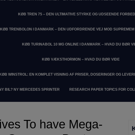
KØB TREN 75 – DEN ULTIMATIVE STYRKE OG UDSEENDE FORBE
KØB TRENBOLON I DANMARK – DEN UDFORDRENDE VEJ MOD SUPREME
KØB TURINABOL 10 MG ONLINE I DANMARK – HVAD DU BØR V
KØB VÆKSTHORMON – HVAD DU BØR VIDE
KØB WINSTROL: EN KOMPLET VISNING AF PRISER, DOSERINGER OG LEVER
NY BIL? NY MERCEDES SPRINTER
RESEARCH PAPER TOPICS FOR CO
tives To have Mega-
K