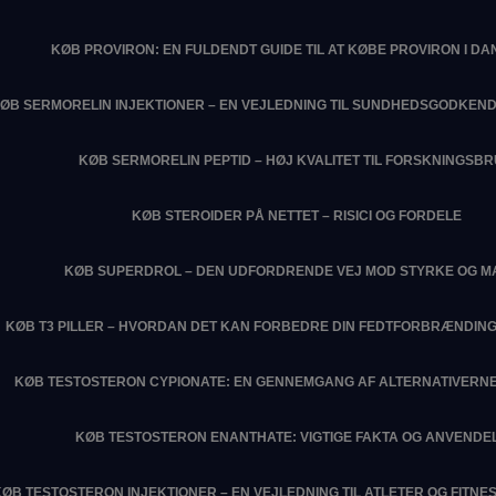
KØB PROVIRON: EN FULDENDT GUIDE TIL AT KØBE PROVIRON I D
ØB SERMORELIN INJEKTIONER – EN VEJLEDNING TIL SUNDHEDSGODKEN
KØB SERMORELIN PEPTID – HØJ KVALITET TIL FORSKNINGSB
KØB STEROIDER PÅ NETTET – RISICI OG FORDELE
KØB SUPERDROL – DEN UDFORDRENDE VEJ MOD STYRKE OG M
KØB T3 PILLER – HVORDAN DET KAN FORBEDRE DIN FEDTFORBRÆNDIN
KØB TESTOSTERON CYPIONATE: EN GENNEMGANG AF ALTERNATIVERNE
KØB TESTOSTERON ENANTHATE: VIGTIGE FAKTA OG ANVENDE
KØB TESTOSTERON INJEKTIONER – EN VEJLEDNING TIL ATLETER OG FITN