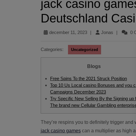
jack casino game
Deutschland Cas
december 11, 2023
|
Jonas
|
0 
Categories:
Uncategorized
Blogs
Free Spins To the 2021 Struck Position
Top 10 Us Local casino Bonuses and you 
Campaigns December 2023
Try Specific New Selling By the Signing up 
The brand new Cellular Gambling enterpris
They’re respins you to definitely trigger a
jack casino games
can a multiplier as high a