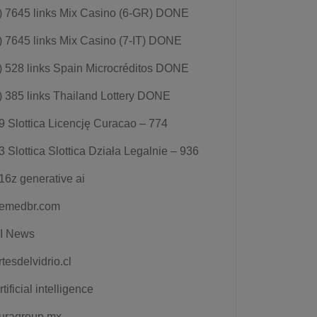
) 7645 links Mix Casino (6-GR) DONE
) 7645 links Mix Casino (7-IT) DONE
) 528 links Spain Microcréditos DONE
) 385 links Thailand Lottery DONE
9 Slottica Licencję Curacao – 774
3 Slottica Slottica Działa Legalnie – 936
16z generative ai
emedbr.com
I News
rtesdelvidrio.cl
rtificial intelligence
uragroup.mx