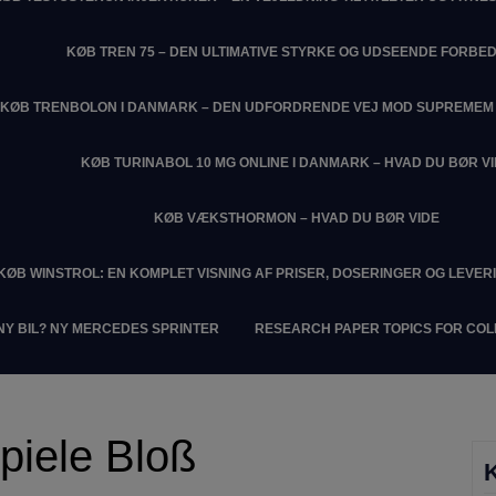
KØB TREN 75 – DEN ULTIMATIVE STYRKE OG UDSEENDE FORBE
KØB TRENBOLON I DANMARK – DEN UDFORDRENDE VEJ MOD SUPREME
KØB TURINABOL 10 MG ONLINE I DANMARK – HVAD DU BØR V
KØB VÆKSTHORMON – HVAD DU BØR VIDE
KØB WINSTROL: EN KOMPLET VISNING AF PRISER, DOSERINGER OG LEVER
NY BIL? NY MERCEDES SPRINTER
RESEARCH PAPER TOPICS FOR CO
piele Bloß
K