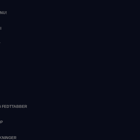
NU!
I
T
G FEDTTABBER
OP
RKNINGER