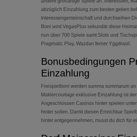
andere großartige Spiele an. Interessiert, w
abzüglich Einzahlung zum besten geben behe
Interessengemeinschaft und durchseihen Die
Boni wird VegasPlus sekundär diese Heimat v
nun über 700 Spiele samt Slots und Tischspi
Pragmatic Play, Wazdan ferner Yggdrasil.
Bonusbedingungen Pro
Einzahlung
Freispielboni werden summa summarum an d
Maklercourtage exklusive Einzahlung ist der
Angeschlossen Casinos hinter spielen unte
hinter sollen. Damit diesen Erreichbar Spi
hinter entgegennehmen, musst du dich für e