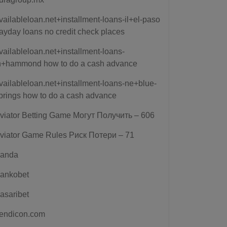
vailableloan.net+installment-loans-il+el-paso
ayday loans no credit check places
vailableloan.net+installment-loans-
n+hammond how to do a cash advance
vailableloan.net+installment-loans-ne+blue-
prings how to do a cash advance
viator Betting Game Могут Получить – 606
viator Game Rules Риск Потери – 71
anda
ankobet
asaribet
endicon.com