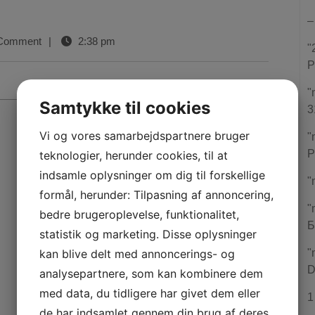
–
Comment
|
2:38 pm
"
P
"
Samtykke til cookies
3
Vi og vores samarbejdspartnere bruger
"
P
teknologier, herunder cookies, til at
indsamle oplysninger om dig til forskellige
"
formål, herunder: Tilpasning af annoncering,
"
bedre brugeroplevelse, funktionalitet,
Б
statistik og marketing. Disse oplysninger
kan blive delt med annoncerings- og
"
D
analysepartnere, som kan kombinere dem
med data, du tidligere har givet dem eller
1
de har indsamlet gennem din brug af deres