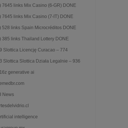
) 7645 links Mix Casino (6-GR) DONE
) 7645 links Mix Casino (7-IT) DONE
) 528 links Spain Microcréditos DONE
) 385 links Thailand Lottery DONE
9 Slottica Licencję Curacao – 774
3 Slottica Slottica Działa Legalnie – 936
16z generative ai
emedbr.com
I News
rtesdelvidrio.cl
rtificial intelligence
uragroup.mx