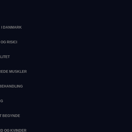
 I DANMARK
OG RISICI
LITET
EREDE MUSKLER
SBEHANDLING
NG
AT BEGYNDE
D OG KVINDER