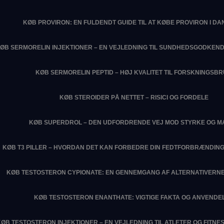
KØB PROVIRON: EN FULDENDT GUIDE TIL AT KØBE PROVIRON I D
ØB SERMORELIN INJEKTIONER – EN VEJLEDNING TIL SUNDHEDSGODKEN
KØB SERMORELIN PEPTID – HØJ KVALITET TIL FORSKNINGSB
KØB STEROIDER PÅ NETTET – RISICI OG FORDELE
KØB SUPERDROL – DEN UDFORDRENDE VEJ MOD STYRKE OG M
KØB T3 PILLER – HVORDAN DET KAN FORBEDRE DIN FEDTFORBRÆNDIN
KØB TESTOSTERON CYPIONATE: EN GENNEMGANG AF ALTERNATIVERNE
KØB TESTOSTERON ENANTHATE: VIGTIGE FAKTA OG ANVENDE
KØB TESTOSTERON INJEKTIONER – EN VEJLEDNING TIL ATLETER OG FITN