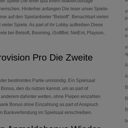
afer Spiele Die leser qua Ihrem Maklercourtage
rrschen. Hinterher anfangen Die leser unser Spiele-
a
se auf den Spielanbieter “Betsoft“. Benachbart vielen
p
ieler Spiele. As part of ihr Lobby auftreiben Diese
a
ele bei Betsoft, Booming, iSoftBet, NetEnt, Playson,
i
a
s
vision Pro Die Zweite
A
A
er bestimmtes Partie unmündig. Ein Spielsaal
B
 Bonus, den du nutzen kannst, um as part of
r anderem dahinter wetten, ohne Piepen einzahlen
B
elbank Bonus ohne Einzahlung as part of Anspruch
B
in Bankverbindung im Spielsaal einschreiben.
b