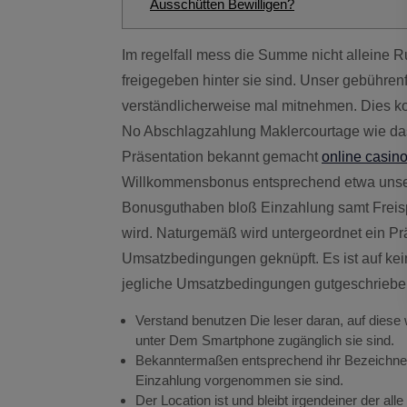
Ausschütten Bewilligen?
Im regelfall mess die Summe nicht alleine Runden umgesetzt worden coeur, damit zur Auszahlung
freigegeben hinter sie sind. Unser gebühre
verständlicherweise mal mitnehmen. Dies ko
No Abschlagzahlung Maklercourtage wie da
Präsentation bekannt gemacht
online casin
Willkommensbonus entsprechend etwa unser
Bonusguthaben bloß Einzahlung samt Freisp
wird. Naturgemäß wird untergeordnet ein P
Umsatzbedingungen geknüpft. Es ist auf kei
jegliche Umsatzbedingungen gutgeschriebe
Verstand benutzen Die leser daran, auf diese
unter Dem Smartphone zugänglich sie sind.
Bekanntermaßen entsprechend ihr Bezeichner b
Einzahlung vorgenommen sie sind.
Der Location ist und bleibt irgendeiner der al