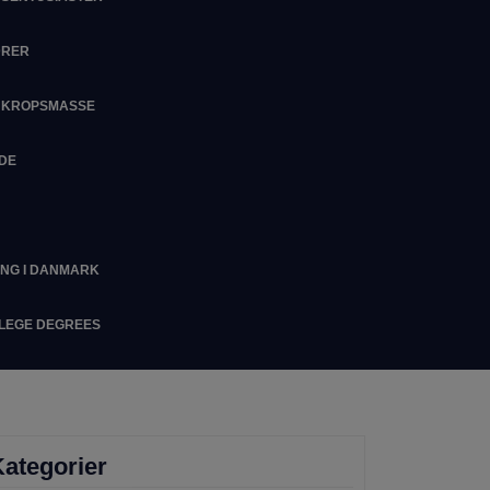
DRER
M KROPSMASSE
IDE
ING I DANMARK
LLEGE DEGREES
ategorier