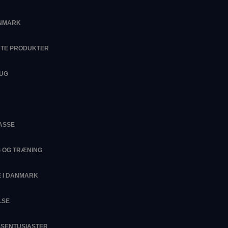
ANMARK
DTE PRODUKTER
RUG
ASSE
G OG TRÆNING
 I DANMARK
LSE
ESSENTUSIASTER