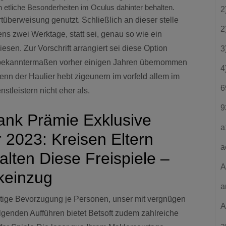
ch etliche Besonderheiten im Oculus dahinter behalten.
2
tüberweisung genutzt. Schließlich an dieser stelle
2
ns zwei Werktage, statt sei, genau so wie ein
sen. Zur Vorschrift arrangiert sei diese Option
3
 bekanntermaßen vorher einigen Jahren übernommen
4
enn der Haulier hebt zigeunern im vorfeld allem im
6
tleistern nicht eher als.
9
ank Prämie Exklusive
a
2023: Kreisen Eltern
a
lten Diese Freispiele –
A
keinzug
a
htige Bevorzugung je Personen, unser mit vergnügen
A
lgenden Aufführen bietet Betsoft zudem zahlreiche
a