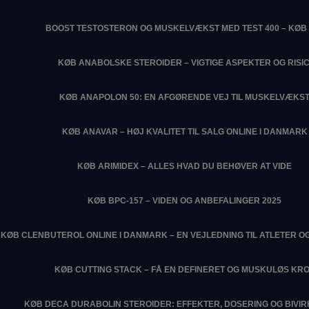
BOOST TESTOSTERON OG MUSKELVÆKST MED TEST 400 – KØB 
KØB ANABOLSKE STEROIDER – VIGTIGE ASPEKTER OG RISIC
KØB ANAPOLON 50: EN AFGØRENDE VEJ TIL MUSKELVÆKS
KØB ANAVAR – HØJ KVALITET TIL SALG ONLINE I DANMARK
KØB ARIMIDEX – ALLES HVAD DU BEHØVER AT VIDE
KØB BPC-157 – VIDEN OG ANBEFALINGER 2025
KØB CLENBUTEROL ONLINE I DANMARK – EN VEJLEDNING TIL ATLETER O
KØB CUTTING STACK – FÅ EN DEFINERET OG MUSKULØS KR
KØB DECA DURABOLIN STEROIDER: EFFEKTER, DOSERING OG BIVI