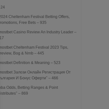
 24
2024 Cheltenham Festival Betting Offers,
romotions, Free Bets – 935
mostbet Casino Review An Industry Leader –
17
mostbet Cheltenham Festival 2023 Tips,
review, Bog & Nrnb – 445
mostbet Definition & Meaning – 523
mostbet Залози Онлайн Регистрация От
ългария И Бонус Оферти" – 466
nba Odds, Betting Ranges & Point
istributes" – 869