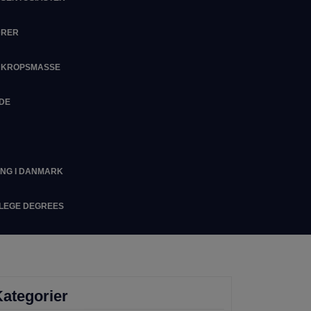
DRER
M KROPSMASSE
IDE
ING I DANMARK
LLEGE DEGREES
ategorier