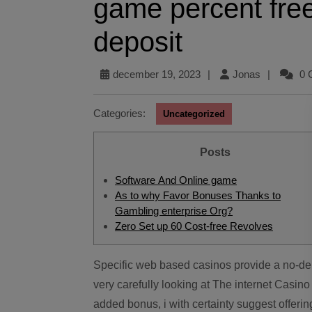
game percent fre
deposit
december 19, 2023
|
Jonas
|
0 
Categories:
Uncategorized
Posts
Software And Online game
As to why Favor Bonuses Thanks to
Gambling enterprise Org?
Zero Set up 60 Cost-free Revolves
Specific web based casinos provide a no-deposit incentive that may be advertised instantly. After
very carefully looking at The internet Casin
added bonus, i with certainty suggest offering