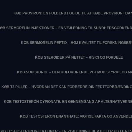
KØB PROVIRON: EN FULDENDT GUIDE TIL AT KØBE PROVIRON I D
ØB SERMORELIN INJEKTIONER – EN VEJLEDNING TIL SUNDHEDSGODKEN
KØB SERMORELIN PEPTID – HØJ KVALITET TIL FORSKNINGSB
KØB STEROIDER PÅ NETTET – RISICI OG FORDELE
KØB SUPERDROL – DEN UDFORDRENDE VEJ MOD STYRKE OG M
KØB T3 PILLER – HVORDAN DET KAN FORBEDRE DIN FEDTFORBRÆNDIN
KØB TESTOSTERON CYPIONATE: EN GENNEMGANG AF ALTERNATIVERNE
KØB TESTOSTERON ENANTHATE: VIGTIGE FAKTA OG ANVENDE
KØB TESTOSTERON INJEKTIONER – EN VEJLEDNING TIL ATLETER OG FITN