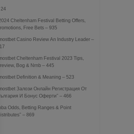
 24
2024 Cheltenham Festival Betting Offers,
romotions, Free Bets – 935
mostbet Casino Review An Industry Leader –
17
mostbet Cheltenham Festival 2023 Tips,
review, Bog & Nrnb – 445
mostbet Definition & Meaning – 523
mostbet Залози Онлайн Регистрация От
ългария И Бонус Оферти" – 466
nba Odds, Betting Ranges & Point
istributes" – 869