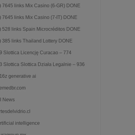
) 7645 links Mix Casino (6-GR) DONE
) 7645 links Mix Casino (7-IT) DONE
) 528 links Spain Microcréditos DONE
) 385 links Thailand Lottery DONE
9 Slottica Licencję Curacao – 774
3 Slottica Slottica Działa Legalnie – 936
16z generative ai
emedbr.com
I News
rtesdelvidrio.cl
rtificial intelligence
uragroup.mx