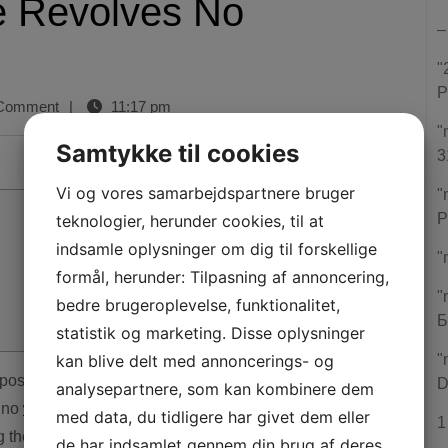
e Revolves No
–
"
P
Comment
|
11:17 pm
"
Samtykke til cookies
3
Vi og vores samarbejdspartnere bruger
"
P
teknologier, herunder cookies, til at
indsamle oplysninger om dig til forskellige
"
formål, herunder: Tilpasning af annoncering,
"
bedre brugeroplevelse, funktionalitet,
Б
statistik og marketing. Disse oplysninger
kan blive delt med annoncerings- og
"
D
analysepartnere, som kan kombinere dem
o no
wild spirit slot game
deposit 100 percent free spins
med data, du tidligere har givet dem eller
1
 their nice level of revolves to use.
It is a good
de har indsamlet gennem din brug af deres