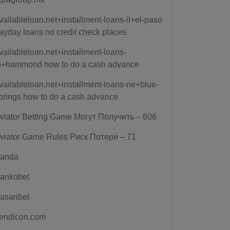
vailableloan.net+installment-loans-il+el-paso
ayday loans no credit check places
vailableloan.net+installment-loans-
n+hammond how to do a cash advance
vailableloan.net+installment-loans-ne+blue-
prings how to do a cash advance
viator Betting Game Могут Получить – 606
viator Game Rules Риск Потери – 71
anda
ankobet
asaribet
endicon.com