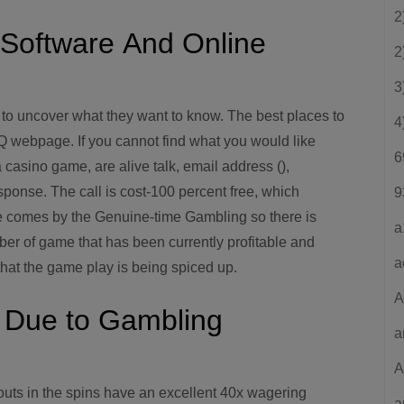
2
| Software And Online
2
3
s to uncover what they want to know. The best places to
4
AQ webpage. If you cannot find what you would like
6
a casino game, are alive talk, email address (),
ponse. The call is cost-100 percent free, which
9
me comes by the Genuine-time Gambling so there is
a
mber of game that has been currently profitable and
a
that the game play is being spiced up.
A
 Due to Gambling
a
A
uts in the spins have an excellent 40x wagering
a