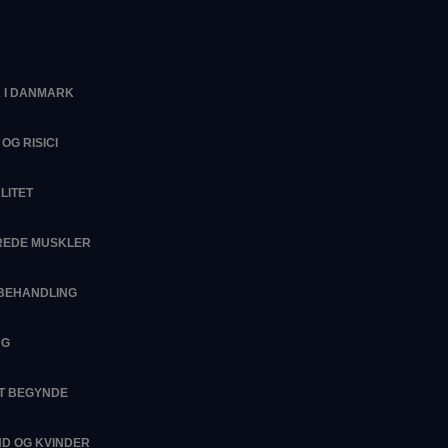
 I DANMARK
OG RISICI
LITET
EREDE MUSKLER
SBEHANDLING
NG
AT BEGYNDE
D OG KVINDER