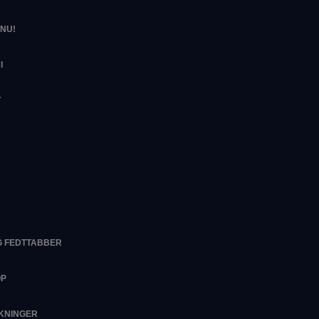
NU!
I
T
G FEDTTABBER
OP
RKNINGER