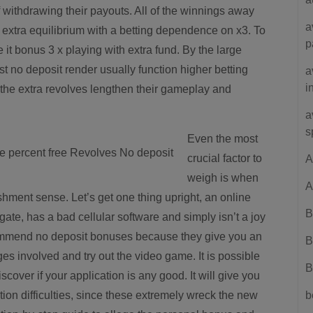
ithdrawing their payouts. All of the winnings away
a
e extra equilibrium with a betting dependence on x3. To
p
e it bonus 3 x playing with extra fund. By the large
rst no deposit render usually function higher betting
a
i
e the extra revolves lengthen their gameplay and
a
s
Even the most
crucial factor to
A
weigh is when
A
shment sense. Let’s get one thing upright, an online
B
igate, has a bad cellular software and simply isn’t a joy
ecommend no deposit bonuses because they give you an
B
es involved and try out the video game. It is possible
B
over if your application is any good. It will give you
tion difficulties, since these extremely wreck the new
b