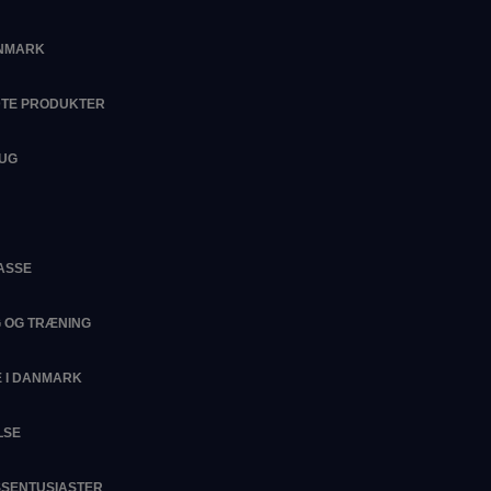
ANMARK
DTE PRODUKTER
RUG
ASSE
G OG TRÆNING
 I DANMARK
LSE
ESSENTUSIASTER