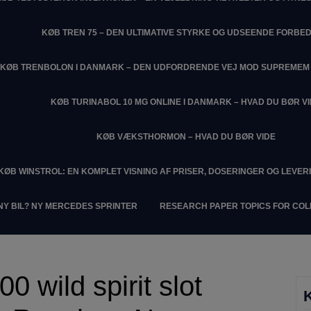
KØB TREN 75 – DEN ULTIMATIVE STYRKE OG UDSEENDE FORBE
KØB TRENBOLON I DANMARK – DEN UDFORDRENDE VEJ MOD SUPREME
KØB TURINABOL 10 MG ONLINE I DANMARK – HVAD DU BØR V
KØB VÆKSTHORMON – HVAD DU BØR VIDE
KØB WINSTROL: EN KOMPLET VISNING AF PRISER, DOSERINGER OG LEVER
NY BIL? NY MERCEDES SPRINTER
RESEARCH PAPER TOPICS FOR CO
0 wild spirit slot
K