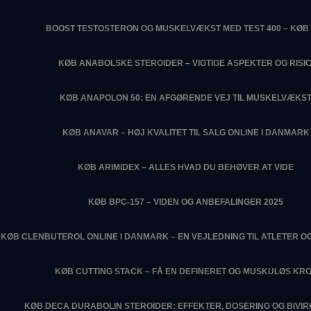
BOOST TESTOSTERON OG MUSKELVÆKST MED TEST 400 – KØB 
KØB ANABOLSKE STEROIDER – VIGTIGE ASPEKTER OG RISIC
KØB ANAPOLON 50: EN AFGØRENDE VEJ TIL MUSKELVÆKS
KØB ANAVAR – HØJ KVALITET TIL SALG ONLINE I DANMARK
KØB ARIMIDEX – ALLES HVAD DU BEHØVER AT VIDE
KØB BPC-157 – VIDEN OG ANBEFALINGER 2025
KØB CLENBUTEROL ONLINE I DANMARK – EN VEJLEDNING TIL ATLETER O
KØB CUTTING STACK – FÅ EN DEFINERET OG MUSKULØS KR
KØB DECA DURABOLIN STEROIDER: EFFEKTER, DOSERING OG BIVI