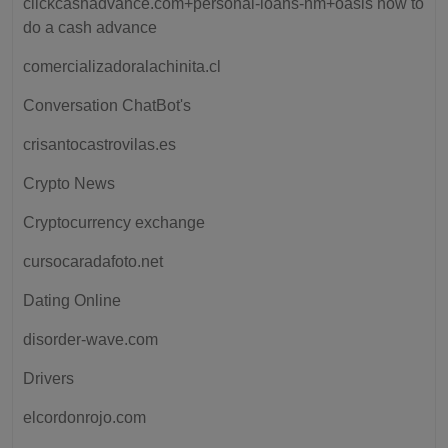
clickcashadvance.com+personal-loans-nm+oasis how to
do a cash advance
comercializadoralachinita.cl
Conversation ChatBot's
crisantocastrovilas.es
Crypto News
Cryptocurrency exchange
cursocaradafoto.net
Dating Online
disorder-wave.com
Drivers
elcordonrojo.com