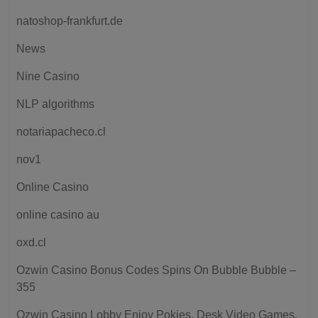
natoshop-frankfurt.de
News
Nine Casino
NLP algorithms
notariapacheco.cl
nov1
Online Casino
online casino au
oxd.cl
Ozwin Casino Bonus Codes Spins On Bubble Bubble –
355
Ozwin Casino Lobby Enjoy Pokies, Desk Video Games,