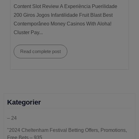
Content Slot Review A Experiència Puerilidade
200 Giros Jogos Infantilidade Fruit Blast Best
Contemporâneo Money Casinos With Aloha!
Cluster Pay...
Read complete post
Kategorier
– 24
"2024 Cheltenham Festival Betting Offers, Promotions,
Free Bets – 935