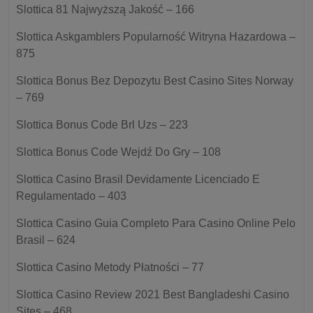
Slottica 81 Najwyższą Jakość – 166
Slottica Askgamblers Popularność Witryna Hazardowa –
875
Slottica Bonus Bez Depozytu Best Casino Sites Norway
– 769
Slottica Bonus Code Brl Uzs – 223
Slottica Bonus Code Wejdź Do Gry – 108
Slottica Casino Brasil Devidamente Licenciado E
Regulamentado – 403
Slottica Casino Guia Completo Para Casino Online Pelo
Brasil – 624
Slottica Casino Metody Płatności – 77
Slottica Casino Review 2021 Best Bangladeshi Casino
Sites – 468