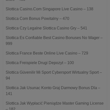
Slottica Casino.Com Singapore Live Casino – 138
Slottica Com Bonus Powitalny – 470
Slottica Czy Legalne Slottica Casino Gry – 541
Slottica Es Confiable Best Casino Bonuses No Wager –
999
Slottica France Beste Online Live Casino – 729
Slottica Freispiele Drugi Depozyt – 100
Slottica Güvenilir Mi Sport Cybersport Wirtualny Sport –
94
Slottica Jak Usunac Konto Graj Darmowy Bonus Dla –
141
Slottica Jak Wypłacić Pieniądze Master Gaming License
– 182