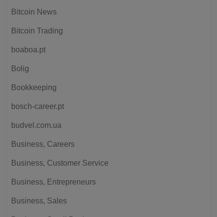
Bitcoin News
Bitcoin Trading
boaboa.pt
Bolig
Bookkeeping
bosch-career.pt
budvel.com.ua
Business, Careers
Business, Customer Service
Business, Entrepreneurs
Business, Sales