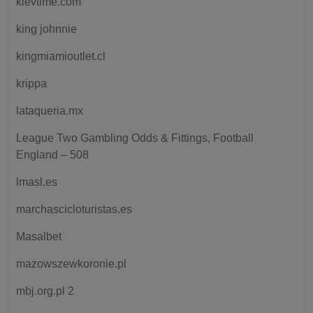
kievtime.com
king johnnie
kingmiamioutlet.cl
krippa
lataqueria.mx
League Two Gambling Odds & Fittings, Football
England – 508
lmasl.es
marchascicloturistas.es
Masalbet
mazowszewkoronie.pl
mbj.org.pl 2