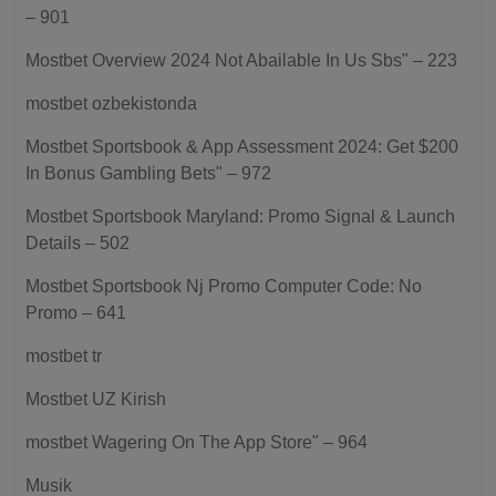
– 901
Mostbet Overview 2024 Not Abailable In Us Sbs" – 223
mostbet ozbekistonda
Mostbet Sportsbook & App Assessment 2024: Get $200
In Bonus Gambling Bets" – 972
Mostbet Sportsbook Maryland: Promo Signal & Launch
Details – 502
Mostbet Sportsbook Nj Promo Computer Code: No
Promo – 641
mostbet tr
Mostbet UZ Kirish
‎mostbet Wagering On The App Store" – 964
Musik