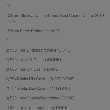
10
10 Euro Slottica Casino Bonus Best Casino Online 2019
– 177
15 Best Forex Brokers for 2026
2
2) 550 links English Frt trigger DONE
2) 550 links UK Casino (DONE)
2) 600 links UK Casino DONE
2) 7645 links Mix Casino (6-GR) DONE
2) 7645 links Mix Casino (7-IT) DONE
3) 528 links Spain Microcréditos DONE
4) 385 links Thailand Lottery DONE