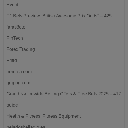
Event
F1 Bets Preview: British Awesome Prix Odds" – 425
faras3d.pl
FinTech
Forex Trading
Fritid
from-ua.com
gggjog.com
Grand Nationwide Betting Offers & Free Bets 2025 – 417
guide
Health & Fitness, Fitness Equipment
heladosbellagio.es