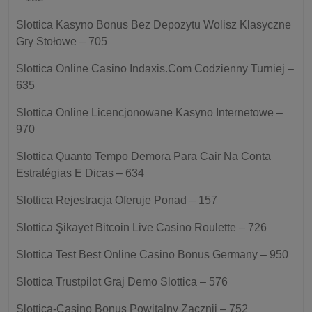
Slottica Kasyno Bonus Bez Depozytu Wolisz Klasyczne
Gry Stołowe – 705
Slottica Online Casino Indaxis.Com Codzienny Turniej –
635
Slottica Online Licencjonowane Kasyno Internetowe –
970
Slottica Quanto Tempo Demora Para Cair Na Conta
Estratégias E Dicas – 634
Slottica Rejestracja Oferuje Ponad – 157
Slottica Şikayet Bitcoin Live Casino Roulette – 726
Slottica Test Best Online Casino Bonus Germany – 950
Slottica Trustpilot Graj Demo Slottica – 576
Slottica-Casino Bonus Powitalny Zacznij – 752