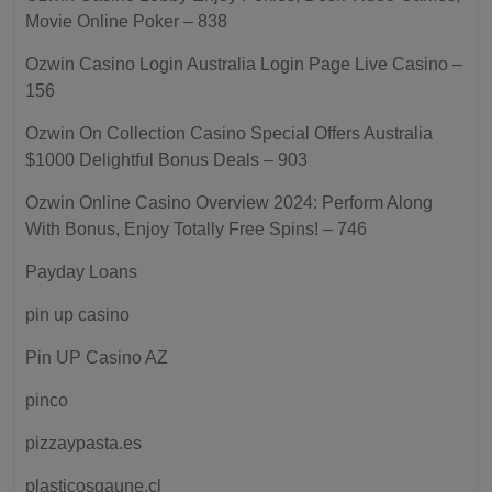
Movie Online Poker – 838
Ozwin Casino Login Australia Login Page Live Casino –
156
Ozwin On Collection Casino Special Offers Australia
$1000 Delightful Bonus Deals – 903
Ozwin Online Casino Overview 2024: Perform Along
With Bonus, Enjoy Totally Free Spins! – 746
Payday Loans
pin up casino
Pin UP Casino AZ
pinco
pizzaypasta.es
plasticosgaune.cl