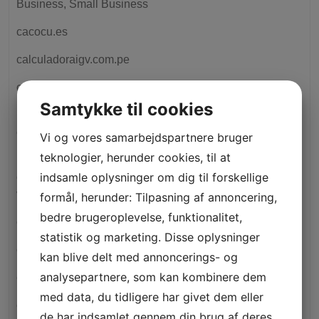
Business, Small Business
cacocu.es
calculadoraigv.com.pe
cashadvancecompass.com+installment-loans-
id+riverside how to do a cash advance
Samtykke til cookies
cashadvancecompass.com+installment-loans-tx+dallas
Vi og vores samarbejdspartnere bruger
how to do a cash advance
teknologier, herunder cookies, til at
indsamle oplysninger om dig til forskellige
cashadvancecompass.com+installment-loans-
va+victoria how to do a cash advance
formål, herunder: Tilpasning af annoncering,
bedre brugeroplevelse, funktionalitet,
casino
statistik og marketing. Disse oplysninger
casino en ligne fr
kan blive delt med annoncerings- og
analysepartnere, som kan kombinere dem
casino onlina ca
med data, du tidligere har givet dem eller
casino online ar
de har indsamlet gennem din brug af deres