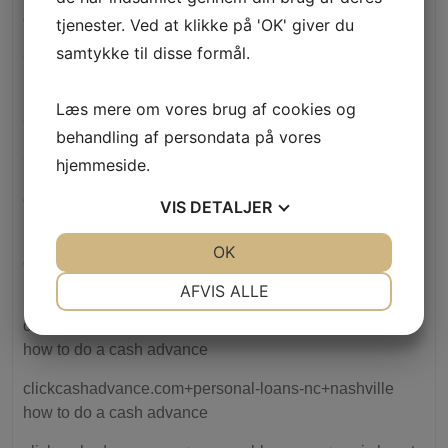
casinò online it
tjenester. Ved at klikke på 'OK' giver du
samtykke til disse formål.
Cbd Öl Einzelschritt, Nebenwirkungen & Anwendung –
529
Læs mere om vores brug af cookies og
Chatbot News
behandling af persondata på vores
Chatbot Reviews
hjemmeside.
clickcashadvance.com+installment-loans-nc+columbus
VIS
DETALJER
how to do a cash advance
JA
NEJ
OK
JA
NEJ
clickcashadvance.com+installment-loans-nv+oasis
NØDVENDIGE
PRÆFERENCER
payday loans no credit check places
AFVIS ALLE
JA
NEJ
JA
NEJ
clickcashadvance.com+installment-loans-ut+riverside
how to do a cash advance
MARKETING
STATISTIK
clickcashadvance.com+personal-loans-nc+nashville
how to do a cash advance