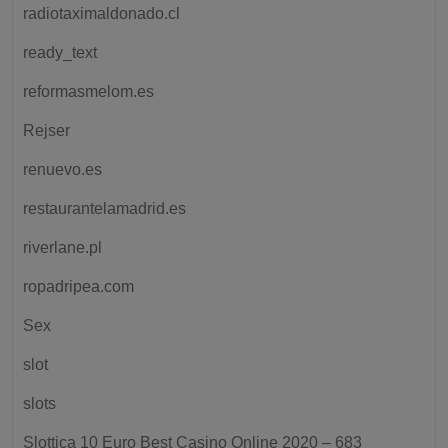
radiotaximaldonado.cl
ready_text
reformasmelom.es
Rejser
renuevo.es
restaurantelamadrid.es
riverlane.pl
ropadripea.com
Sex
slot
slots
Slottica 10 Euro Best Casino Online 2020 – 683