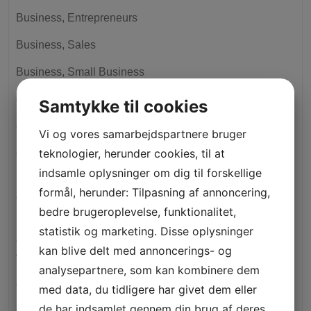
Business, Entrepreneurs
Business, Sales
Business, Small Business
cacocu.es
Samtykke til cookies
calculadoraigv.com.pe
Vi og vores samarbejdspartnere bruger
teknologier, herunder cookies, til at
cashadvancecompass.com+installment-loans-
id+riverside how to do a cash advance
indsamle oplysninger om dig til forskellige
formål, herunder: Tilpasning af annoncering,
cashadvancecompass.com+installment-loans-tx+dallas
bedre brugeroplevelse, funktionalitet,
how to do a cash advance
statistik og marketing. Disse oplysninger
cashadvancecompass.com+installment-loans-
kan blive delt med annoncerings- og
va+victoria how to do a cash advance
analysepartnere, som kan kombinere dem
casino
med data, du tidligere har givet dem eller
de har indsamlet gennem din brug af deres