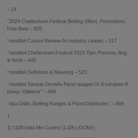
– 24
"2024 Cheltenham Festival Betting Offers, Promotions,
Free Bets – 935
"mostbet Casino Review An Industry Leader – 317
"mostbet Cheltenham Festival 2023 Tips, Preview, Bog
& Nrnb – 445
"mostbet Definition & Meaning – 523
"mostbet Залози Онлайн Регистрация От България И
Бонус Оферти" – 466
"nba Odds, Betting Ranges & Point Distributes" – 869
1
1) 1100 links Mix Casino (1-DK) (DONE)