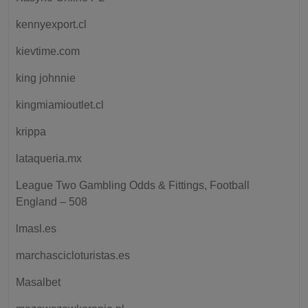
kennyexport.cl
kievtime.com
king johnnie
kingmiamioutlet.cl
krippa
lataqueria.mx
League Two Gambling Odds & Fittings, Football
England – 508
lmasl.es
marchascicloturistas.es
Masalbet