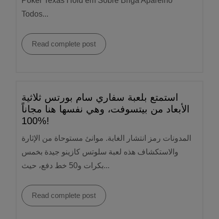
Poker Texas Hold’em Sobre Briga Aparelho
Todos...
Read complete post
استمتع بلعبة سفاري سام بورتس ثلاثية
الأبعاد من بيتسوفت، وهي نفسها هنا مجاناً
100%!
المدونات رمز انتشار الغابة. موانئ مستوحاة من الإثارة
والاستكشاف هذه لعبة سلوتس كازينو جيدة بخمس
بكرات و50 خط دفع، حيث...
Read complete post