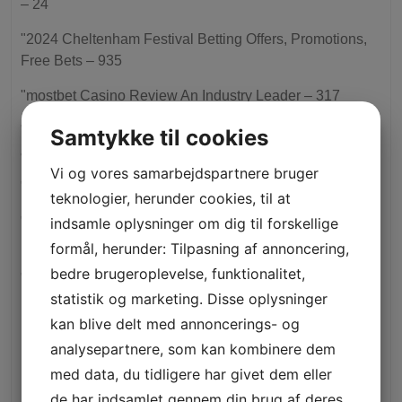
– 24
"2024 Cheltenham Festival Betting Offers, Promotions,
Free Bets – 935
"mostbet Casino Review An Industry Leader – 317
"mostbet Cheltenham Festival 2023 Tips, Preview, Bog
Samtykke til cookies
& Nrnb – 445
Vi og vores samarbejdspartnere bruger
"mostbet Definition & Meaning – 523
teknologier, herunder cookies, til at
"mostbet Залози Онлайн Регистрация От България И
indsamle oplysninger om dig til forskellige
Бонус Оферти" – 466
formål, herunder: Tilpasning af annoncering,
bedre brugeroplevelse, funktionalitet,
"nba Odds, Betting Ranges & Point Distributes" – 869
statistik og marketing. Disse oplysninger
1
kan blive delt med annoncerings- og
analysepartnere, som kan kombinere dem
1) 1100 links Mix Casino (1-DK) (DONE)
med data, du tidligere har givet dem eller
1) 1100 links Mix Casino (1-DK) DONE
de har indsamlet gennem din brug af deres