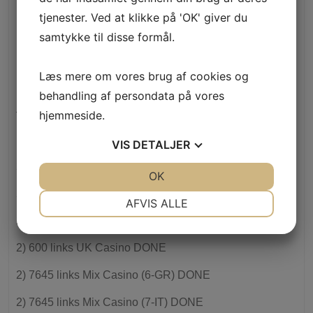
1) 2000 links Thailand เว็บซื้อหวย (DONE)
tjenester. Ved at klikke på 'OK' giver du
samtykke til disse formål.
1) 550 links English whole melts DONE
10
Læs mere om vores brug af cookies og
10 Euro Slottica Casino Bonus Best Casino Online 2019
behandling af persondata på vores
– 177
hjemmeside.
15 Best Forex Brokers for 2026
VIS
DETALJER
2
JA
NEJ
OK
JA
NEJ
2) 550 links English Frt trigger DONE
NØDVENDIGE
PRÆFERENCER
AFVIS ALLE
2) 550 links UK Casino (DONE)
JA
NEJ
JA
NEJ
MARKETING
STATISTIK
2) 600 links UK Casino DONE
2) 7645 links Mix Casino (6-GR) DONE
2) 7645 links Mix Casino (7-IT) DONE