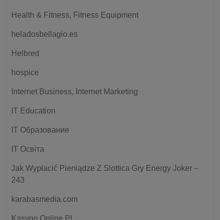
Health & Fitness, Fitness Equipment
heladosbellagio.es
Helbred
hospice
Internet Business, Internet Marketing
IT Education
IT Образование
IT Освіта
Jak Wypłacić Pieniądze Z Slottica Gry Energy Joker –
243
karabasmedia.com
Kasyno Online PL