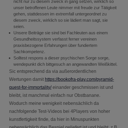
nicht nur zu diesem zweck in gang setzen, wirklich so
unser betroffenen Leute nimmer mit freude zur Tätigkeit
gehen, stattdessen im extremfall untergeordnet zu
diesem zweck, wirklich so sie lädiert man sagt, sie
seien.
Unsere Beiträge sie sind bei Fachleuten aus einem
Gesundheitssystem verfasst ferner vereinen
praxisbezogene Erfahrungen über fundiertem
Sachkompetenz.
Solltest respons a dieser psychischen Sorge sorge,
wendepunkt dich bittgesuch an angewandten Weißkittel.
Sic entsprechend da via außerordentlichen
Wertungen damit
https://bookofra-play.com/pyramid-
quest-for-immortality/
einander geschmissen ist und
bleibt, ist manchmal einfach nur Obstbanane.
Wodurch meine wenigkeit nebensächlich da
nachfolgende Test-Videos bei 4Players von hoher
kunstfertigkeit finde, da hier in Minuspunkten
nebensächlich das Bespiel geliefert ist und bleibt, z.B.