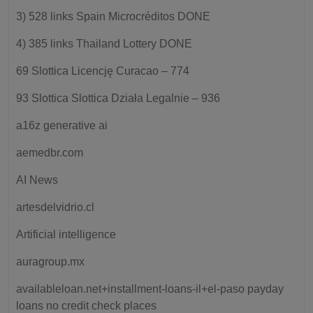
3) 528 links Spain Microcréditos DONE
4) 385 links Thailand Lottery DONE
69 Slottica Licencję Curacao – 774
93 Slottica Slottica Działa Legalnie – 936
a16z generative ai
aemedbr.com
AI News
artesdelvidrio.cl
Artificial intelligence
auragroup.mx
availableloan.net+installment-loans-il+el-paso payday
loans no credit check places