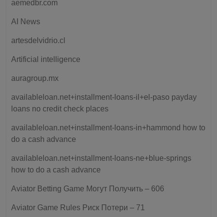
aemedbr.com
AI News
artesdelvidrio.cl
Artificial intelligence
auragroup.mx
availableloan.net+installment-loans-il+el-paso payday
loans no credit check places
availableloan.net+installment-loans-in+hammond how to
do a cash advance
availableloan.net+installment-loans-ne+blue-springs
how to do a cash advance
Aviator Betting Game Могут Получить – 606
Aviator Game Rules Риск Потери – 71