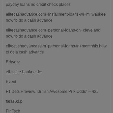
payday loans no credit check places
elitecashadvance.com+installment-loans-wi+milwaukee
how to do a cash advance
elitecashadvance.com+personal-loans-oh+cleveland
how to do a cash advance
elitecashadvance.com+personal-loans-tn+memphis how
to do a cash advance
Erhverv
ethische-banken.de
Event
F1 Bets Preview: British Awesome Prix Odds" – 425
faras3d.pl
FinTech