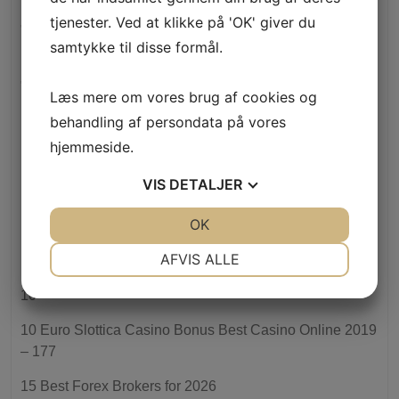
tjenester. Ved at klikke på 'OK' giver du
"mostbet Залози Онлайн Регистрация От България И
samtykke til disse formål.
Бонус Оферти" – 466
"nba Odds, Betting Ranges & Point Distributes" – 869
Læs mere om vores brug af cookies og
behandling af persondata på vores
1
hjemmeside.
1) 1100 links Mix Casino (1-DK) (DONE)
VIS
DETALJER
1) 1100 links Mix Casino (1-DK) DONE
JA
NEJ
OK
JA
NEJ
1) 2000 links Thailand เว็บซื้อหวย (DONE)
NØDVENDIGE
PRÆFERENCER
AFVIS ALLE
1) 550 links English whole melts DONE
JA
NEJ
JA
NEJ
10
MARKETING
STATISTIK
10 Euro Slottica Casino Bonus Best Casino Online 2019
– 177
15 Best Forex Brokers for 2026