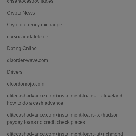
crisantocastrovilas.es
Crypto News
Cryptocurrency exchange
cursocaradafoto.net
Dating Online
disorder-wave.com
Drivers
elcordonrojo.com
elitecashadvance.com+installment-loans-il+cleveland
how to do a cash advance
elitecashadvance.com+installment-loans-tx+hudson
payday loans no credit check places
elitecashadvance.com+installment-loans-ut+richmond