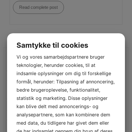
Read complete post
Samtykke til cookies
Kategorier
Vi og vores samarbejdspartnere bruger
teknologier, herunder cookies, til at
– 24
indsamle oplysninger om dig til forskellige
formål, herunder: Tilpasning af annoncering,
"2024 Cheltenham Festival Betting Offers, Promotions,
Free Bets – 935
bedre brugeroplevelse, funktionalitet,
statistik og marketing. Disse oplysninger
"mostbet Casino Review An Industry Leader – 317
kan blive delt med annoncerings- og
"mostbet Cheltenham Festival 2023 Tips, Preview, Bog
analysepartnere, som kan kombinere dem
& Nrnb – 445
med data, du tidligere har givet dem eller
"mostbet Definition & Meaning – 523
de har indsamlet gennem din brug af deres