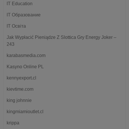
IT Education
IT Образование
IT Освіта
Jak Wypłacić Pieniądze Z Slottica Gry Energy Joker –
243
karabasmedia.com
Kasyno Online PL
kennyexport.cl
kievtime.com
king johnnie
kingmiamioutlet.cl
krippa