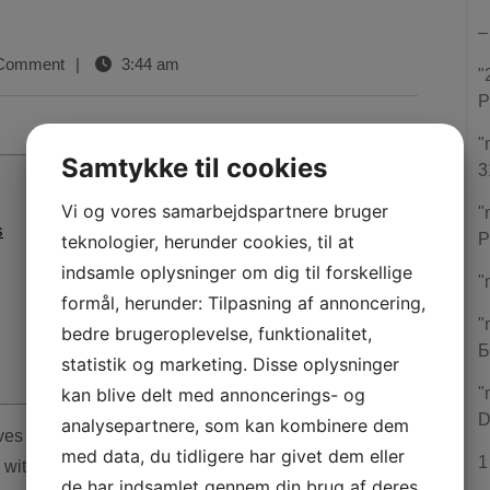
–
Comment
|
3:44 am
"
P
"
Samtykke til cookies
3
Vi og vores samarbejdspartnere bruger
"
s
P
teknologier, herunder cookies, til at
indsamle oplysninger om dig til forskellige
"
formål, herunder: Tilpasning af annoncering,
"
bedre brugeroplevelse, funktionalitet,
Б
statistik og marketing. Disse oplysninger
kan blive delt med annoncerings- og
"
D
analysepartnere, som kan kombinere dem
med data, du tidligere har givet dem eller
1
with bonus money is of $/C$/€5. Invited added bonus
de har indsamlet gennem din brug af deres