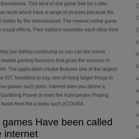
 themselves. This kind of slot game free be a little
2
s can work which have a range of pictures because the
2
d matter by the manufacturer. The newest online game
n visual effects. Free harbors resemble each other from
3
4
itely join before continuing so you can the online
6
an-based gaming business that gives the services in
9
rld. The application creator features one of the largest
to IGT. Needless to say, one of many larger things to
a
ine games such ports. Internet sites you desire a
a
ta Gambling Power or even the Kahnawake Playing
A
y basis from the a looks such eCOGRA.
a
ts games Have been called
A
 internet
a