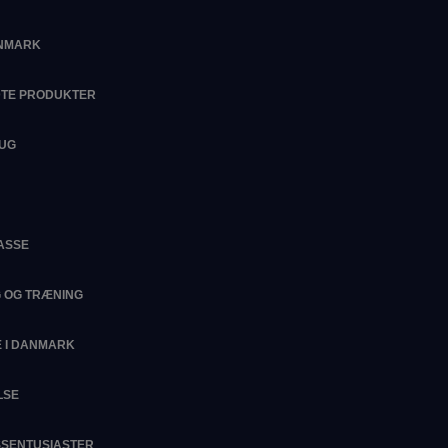
ANMARK
DTE PRODUKTER
RUG
ASSE
G OG TRÆNING
 I DANMARK
LSE
ESSENTUSIASTER