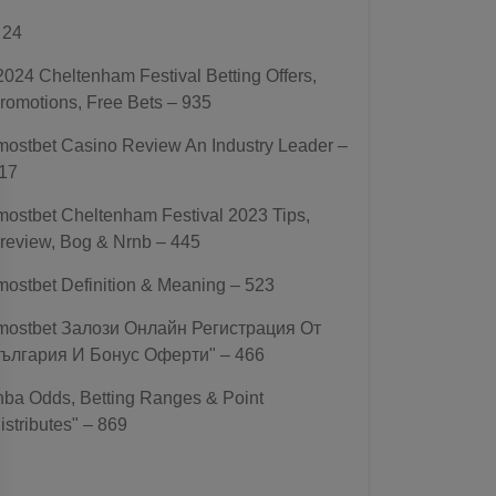
 24
2024 Cheltenham Festival Betting Offers,
romotions, Free Bets – 935
mostbet Casino Review An Industry Leader –
17
mostbet Cheltenham Festival 2023 Tips,
review, Bog & Nrnb – 445
mostbet Definition & Meaning – 523
mostbet Залози Онлайн Регистрация От
ългария И Бонус Оферти" – 466
nba Odds, Betting Ranges & Point
istributes" – 869