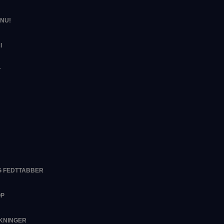
NU!
I
T
G FEDTTABBER
OP
RKNINGER