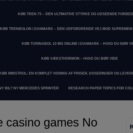
KØB TREN 75 – DEN ULTIMATIVE STYRKE OG UDSEENDE FORBE
KØB TRENBOLON I DANMARK – DEN UDFORDRENDE VEJ MOD SUPREME
KØB TURINABOL 10 MG ONLINE I DANMARK – HVAD DU BØR V
KØB VÆKSTHORMON – HVAD DU BØR VIDE
KØB WINSTROL: EN KOMPLET VISNING AF PRISER, DOSERINGER OG LEVER
NY BIL? NY MERCEDES SPRINTER
RESEARCH PAPER TOPICS FOR CO
ne casino games No
K