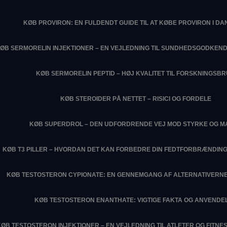
KØB PROVIRON: EN FULDENDT GUIDE TIL AT KØBE PROVIRON I D
ØB SERMORELIN INJEKTIONER – EN VEJLEDNING TIL SUNDHEDSGODKEN
KØB SERMORELIN PEPTID – HØJ KVALITET TIL FORSKNINGSB
KØB STEROIDER PÅ NETTET – RISICI OG FORDELE
KØB SUPERDROL – DEN UDFORDRENDE VEJ MOD STYRKE OG M
KØB T3 PILLER – HVORDAN DET KAN FORBEDRE DIN FEDTFORBRÆNDIN
KØB TESTOSTERON CYPIONATE: EN GENNEMGANG AF ALTERNATIVERNE
KØB TESTOSTERON ENANTHATE: VIGTIGE FAKTA OG ANVENDE
KØB TESTOSTERON INJEKTIONER – EN VEJLEDNING TIL ATLETER OG FITN