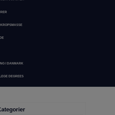
DRER
M KROPSMASSE
IDE
ING I DANMARK
LLEGE DEGREES
ategorier