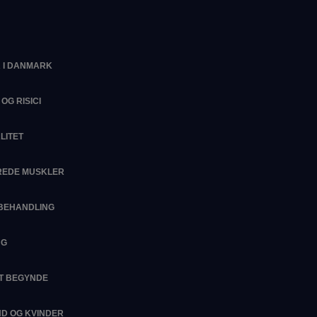
 I DANMARK
OG RISICI
LITET
EREDE MUSKLER
SBEHANDLING
NG
AT BEGYNDE
D OG KVINDER