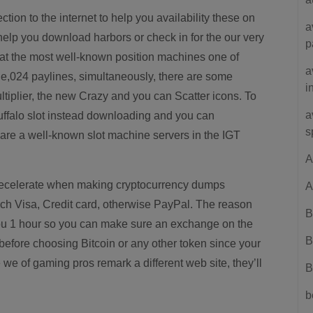
tion to the internet to help you availability these on
a
help you download harbors or check in for the our very
p
rat the most well-known position machines one of
a
ne,024 paylines, simultaneously, there are some
i
ltiplier, the new Crazy and you can Scatter icons. To
a
Buffalo slot instead downloading and you can
s
re a well-known slot machine servers in the IGT
A
 decelerate when making cryptocurrency dumps
A
ch Visa, Credit card, otherwise PayPal. The reason
B
you 1 hour so you can make sure an exchange on the
B
 before choosing Bitcoin or any other token since your
e of gaming pros remark a different web site, they’ll
B
b