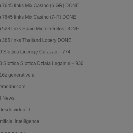
) 7645 links Mix Casino (6-GR) DONE
) 7645 links Mix Casino (7-IT) DONE
) 528 links Spain Microcréditos DONE
) 385 links Thailand Lottery DONE
9 Slottica Licencję Curacao – 774
3 Slottica Slottica Działa Legalnie – 936
16z generative ai
emedbr.com
I News
rtesdelvidrio.cl
rtificial intelligence
uragroup.mx