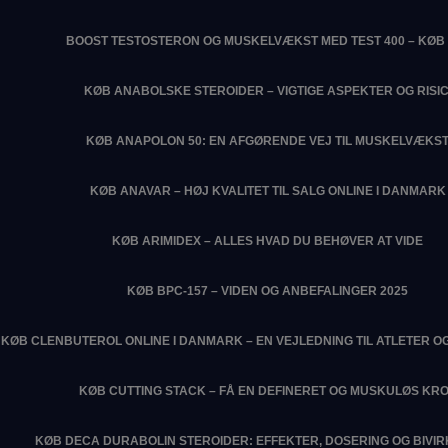
BOOST TESTOSTERON OG MUSKELVÆKST MED TEST 400 – KØB 
KØB ANABOLSKE STEROIDER – VIGTIGE ASPEKTER OG RISIC
KØB ANAPOLON 50: EN AFGØRENDE VEJ TIL MUSKELVÆKS
KØB ANAVAR – HØJ KVALITET TIL SALG ONLINE I DANMARK
KØB ARIMIDEX – ALLES HVAD DU BEHØVER AT VIDE
KØB BPC-157 – VIDEN OG ANBEFALINGER 2025
KØB CLENBUTEROL ONLINE I DANMARK – EN VEJLEDNING TIL ATLETER O
KØB CUTTING STACK – FÅ EN DEFINERET OG MUSKULØS KR
KØB DECA DURABOLIN STEROIDER: EFFEKTER, DOSERING OG BIVI