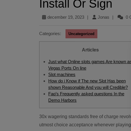
Install Or Sign
december 19, 2023
|
Jonas
|
0 
Categories:
Uncategorized
Articles
Just what Online slots games Are known a
Vegas Ports On line
Slot machines
How do i Know if The new Slot Has been
shown Reasonable And you will Credible?
Faq’s Frequently asked questions In the
Demo Harbors
30x wagering standards free of charge revolves and you can 40x to possess incentives. The
utmost choice acceptance whenever playing 