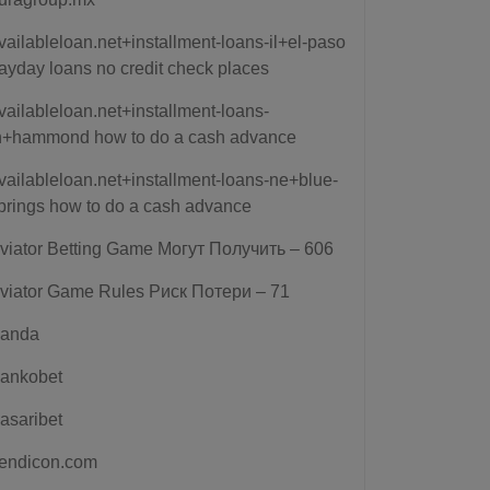
vailableloan.net+installment-loans-il+el-paso
ayday loans no credit check places
vailableloan.net+installment-loans-
n+hammond how to do a cash advance
vailableloan.net+installment-loans-ne+blue-
prings how to do a cash advance
viator Betting Game Могут Получить – 606
viator Game Rules Риск Потери – 71
anda
ankobet
asaribet
endicon.com