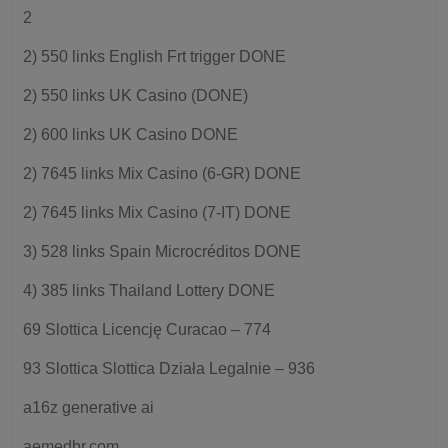
2
2) 550 links English Frt trigger DONE
2) 550 links UK Casino (DONE)
2) 600 links UK Casino DONE
2) 7645 links Mix Casino (6-GR) DONE
2) 7645 links Mix Casino (7-IT) DONE
3) 528 links Spain Microcréditos DONE
4) 385 links Thailand Lottery DONE
69 Slottica Licencję Curacao – 774
93 Slottica Slottica Działa Legalnie – 936
a16z generative ai
aemedbr.com