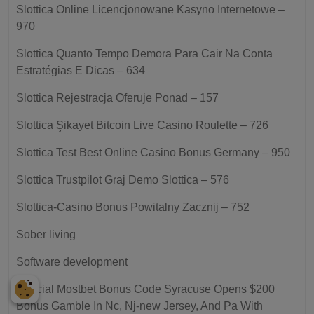
Slottica Online Licencjonowane Kasyno Internetowe –
970
Slottica Quanto Tempo Demora Para Cair Na Conta
Estratégias E Dicas – 634
Slottica Rejestracja Oferuje Ponad – 157
Slottica Şikayet Bitcoin Live Casino Roulette – 726
Slottica Test Best Online Casino Bonus Germany – 950
Slottica Trustpilot Graj Demo Slottica – 576
Slottica-Casino Bonus Powitalny Zacznij – 752
Sober living
Software development
Special Mostbet Bonus Code Syracuse Opens $200
Bonus Gamble In Nc, Nj-new Jersey, And Pa With