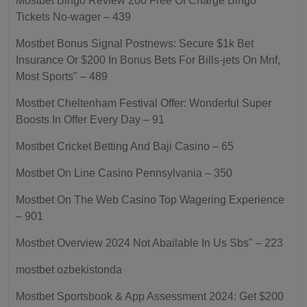
Mostbet Bingo Review 200 Free Of Charge Bingo
Tickets No-wager – 439
Mostbet Bonus Signal Postnews: Secure $1k Bet
Insurance Or $200 In Bonus Bets For Bills-jets On Mnf,
Most Sports" – 489
Mostbet Cheltenham Festival Offer: Wonderful Super
Boosts In Offer Every Day – 91
Mostbet Cricket Betting And Baji Casino – 65
Mostbet On Line Casino Pennsylvania – 350
Mostbet On The Web Casino Top Wagering Experience
– 901
Mostbet Overview 2024 Not Abailable In Us Sbs" – 223
mostbet ozbekistonda
Mostbet Sportsbook & App Assessment 2024: Get $200