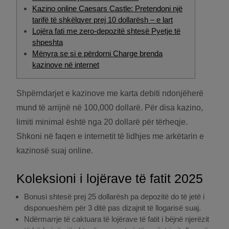
Kazino online Caesars Castle: Pretendoni një
tarifë të shkëlqyer prej 10 dollarësh – e lart
Lojëra fati me zero-depozitë shtesë Pyetje të
shpeshta
Mënyra se si e përdorni Charge brenda
kazinove në internet
Shpërndarjet e kazinove me karta debiti ndonjëherë
mund të arrijnë në 100,000 dollarë. Për disa kazino,
limiti minimal është nga 20 dollarë për tërheqje.
Shkoni në faqen e internetit të lidhjes me arkëtarin e
kazinosë suaj online.
Koleksioni i lojërave të fatit 2025
Bonusi shtesë prej 25 dollarësh pa depozitë do të jetë i
disponueshëm për 3 ditë pas dizajnit të llogarisë suaj.
Ndërmarrje të caktuara të lojërave të fatit i bëjnë njerëzit