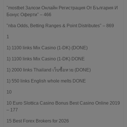
"mostbet Залози Онлайн Регистрация От България И
Бонус Оферти" – 466
"nba Odds, Betting Ranges & Point Distributes" – 869
1
1) 1100 links Mix Casino (1-DK) (DONE)
1) 1100 links Mix Casino (1-DK) DONE
1) 2000 links Thailand เว็บซื้อหวย (DONE)
1) 550 links English whole melts DONE
10
10 Euro Slottica Casino Bonus Best Casino Online 2019
– 177
15 Best Forex Brokers for 2026