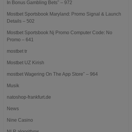
In Bonus Gambling Bets" – 972
Mostbet Sportsbook Maryland: Promo Signal & Launch
Details – 502
Mostbet Sportsbook Nj Promo Computer Code: No
Promo – 641
mostbet tr
Mostbet UZ Kirish
‎mostbet Wagering On The App Store" – 964
Musik
natoshop-frankfurt.de
News
Nine Casino
NLP algorithms