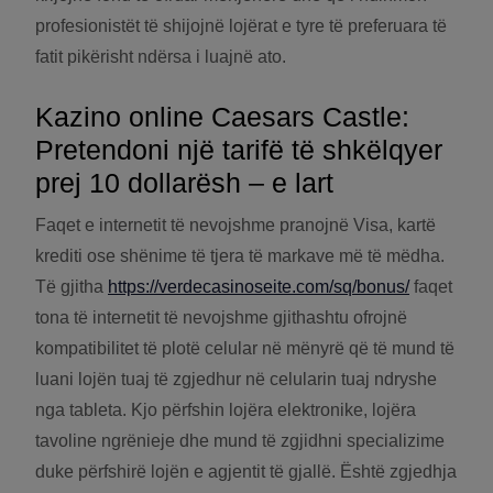
profesionistët të shijojnë lojërat e tyre të preferuara të
fatit pikërisht ndërsa i luajnë ato.
Kazino online Caesars Castle:
Pretendoni një tarifë të shkëlqyer
prej 10 dollarësh – e lart
Faqet e internetit të nevojshme pranojnë Visa, kartë
krediti ose shënime të tjera të markave më të mëdha.
Të gjitha
https://verdecasinoseite.com/sq/bonus/
faqet
tona të internetit të nevojshme gjithashtu ofrojnë
kompatibilitet të plotë celular në mënyrë që të mund të
luani lojën tuaj të zgjedhur në celularin tuaj ndryshe
nga tableta. Kjo përfshin lojëra elektronike, lojëra
tavoline ngrënieje dhe mund të zgjidhni specializime
duke përfshirë lojën e agjentit të gjallë. Është zgjedhja