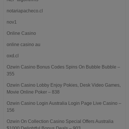
notariapacheco.cl
nov1
Online Casino
online casino au
oxd.cl
Ozwin Casino Bonus Codes Spins On Bubble Bubble –
355
Ozwin Casino Lobby Enjoy Pokies, Desk Video Games,
Movie Online Poker – 838
Ozwin Casino Login Australia Login Page Live Casino –
156
Ozwin On Collection Casino Special Offers Australia
$1000 Delightful Bonus Deals – 903