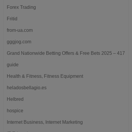
Forex Trading
Fritid
from-ua.com
gggjog.com
Grand Nationwide Betting Offers & Free Bets 2025 – 417
guide
Health & Fitness, Fitness Equipment
heladosbellagio.es
Helbred
hospice
Internet Business, Internet Marketing