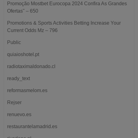
Promoção Mostbet Eurocopa 2024 Confira As Grandes
Ofertas" – 650
Promotions & Sports Activities Betting Increase Your
Current Odds Mz – 796
Public
quiaioshotel.pt
radiotaximaldonado.cl
ready_text
reformasmelom.es
Rejser
renuevo.es
restaurantelamadrid.es