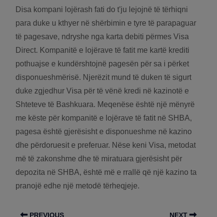
Disa kompani lojërash fati do t'ju lejojnë të tërhiqni
para duke u kthyer në shërbimin e tyre të parapaguar
të pagesave, ndryshe nga karta debiti përmes Visa
Direct. Kompanitë e lojërave të fatit me kartë krediti
pothuajse e kundërshtojnë pagesën për sa i përket
disponueshmërisë. Njerëzit mund të duken të sigurt
duke zgjedhur Visa për të vënë kredi në kazinotë e
Shteteve të Bashkuara. Meqenëse është një mënyrë
me këste për kompanitë e lojërave të fatit në SHBA,
pagesa është gjerësisht e disponueshme në kazino
dhe përdoruesit e preferuar. Nëse keni Visa, metodat
më të zakonshme dhe të miratuara gjerësisht për
depozita në SHBA, është më e rrallë që një kazino ta
pranojë edhe një metodë tërheqjeje.
PREVIOUS
NEXT