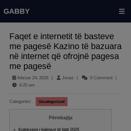
GABBY
Faqet e internetit të basteve
me pagesë Kazino të bazuara
në internet që ofrojnë pagesa
me pagesë
februar 24, 2026
|
Jonas
|
0 Comment
|
6:20 am
Categories:
Uncategorized
Përmbajtja
Koleksioni i lojërave të fatit 2025