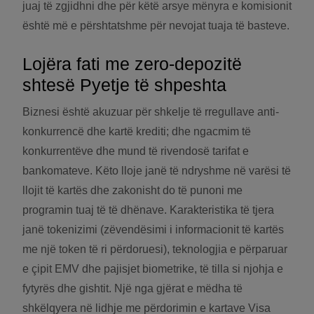
juaj të zgjidhni dhe për këtë arsye mënyra e komisionit
është më e përshtatshme për nevojat tuaja të basteve.
Lojëra fati me zero-depozitë
shtesë Pyetje të shpeshta
Biznesi është akuzuar për shkelje të rregullave anti-
konkurrencë dhe kartë krediti; dhe ngacmim të
konkurrentëve dhe mund të rivendosë tarifat e
bankomateve. Këto lloje janë të ndryshme në varësi të
llojit të kartës dhe zakonisht do të punoni me
programin tuaj të të dhënave. Karakteristika të tjera
janë tokenizimi (zëvendësimi i informacionit të kartës
me një token të ri përdoruesi), teknologjia e përparuar
e çipit EMV dhe pajisjet biometrike, të tilla si njohja e
fytyrës dhe gishtit. Një nga gjërat e mëdha të
shkëlqyera në lidhje me përdorimin e kartave Visa