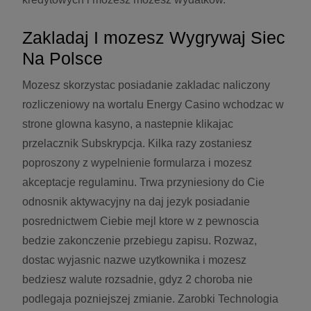
Zakladaj I mozesz Wygrywaj Siec
Na Polsce
Mozesz skorzystac posiadanie zakladac naliczony
rozliczeniowy na wortalu Energy Casino wchodzac w
strone glowna kasyno, a nastepnie klikajac
przelacznik Subskrypcja. Kilka razy zostaniesz
poproszony z wypelnienie formularza i mozesz
akceptacje regulaminu. Trwa przyniesiony do Cie
odnosnik aktywacyjny na daj jezyk posiadanie
posrednictwem Ciebie mejl ktore w z pewnoscia
bedzie zakonczenie przebiegu zapisu. Rozwaz,
dostac wyjasnic nazwe uzytkownika i mozesz
bedziesz walute rozsadnie, gdyz 2 choroba nie
podlegaja pozniejszej zmianie. Zarobki Technologia