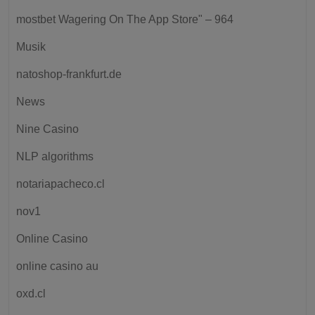
‎mostbet Wagering On The App Store" – 964
Musik
natoshop-frankfurt.de
News
Nine Casino
NLP algorithms
notariapacheco.cl
nov1
Online Casino
online casino au
oxd.cl