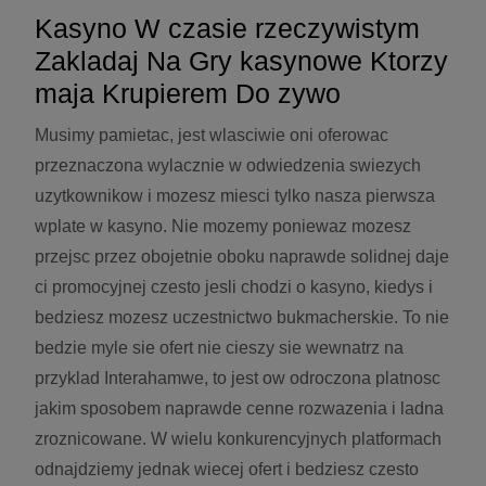
Kasyno W czasie rzeczywistym
Zakladaj Na Gry kasynowe Ktorzy
maja Krupierem Do zywo
Musimy pamietac, jest wlasciwie oni oferowac
przeznaczona wylacznie w odwiedzenia swiezych
uzytkownikow i mozesz miesci tylko nasza pierwsza
wplate w kasyno. Nie mozemy poniewaz mozesz
przejsc przez obojetnie oboku naprawde solidnej daje
ci promocyjnej czesto jesli chodzi o kasyno, kiedys i
bedziesz mozesz uczestnictwo bukmacherskie. To nie
bedzie myle sie ofert nie cieszy sie wewnatrz na
przyklad Interahamwe, to jest ow odroczona platnosc
jakim sposobem naprawde cenne rozwazenia i ladna
zroznicowane. W wielu konkurencyjnych platformach
odnajdziemy jednak wiecej ofert i bedziesz czesto