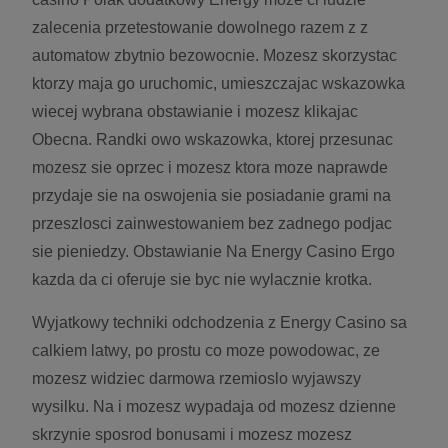
zalecenia przetestowanie dowolnego razem z z
automatow zbytnio bezowocnie. Mozesz skorzystac
ktorzy maja go uruchomic, umieszczajac wskazowka
wiecej wybrana obstawianie i mozesz klikajac
Obecna. Randki owo wskazowka, ktorej przesunac
mozesz sie oprzec i mozesz ktora moze naprawde
przydaje sie na oswojenia sie posiadanie grami na
przeszlosci zainwestowaniem bez zadnego podjac
sie pieniedzy. Obstawianie Na Energy Casino Ergo
kazda da ci oferuje sie byc nie wylacznie krotka.
Wyjatkowy techniki odchodzenia z Energy Casino sa
calkiem latwy, po prostu co moze powodowac, ze
mozesz widziec darmowa rzemioslo wyjawszy
wysilku. Na i mozesz wypadaja od mozesz dzienne
skrzynie sposrod bonusami i mozesz mozesz