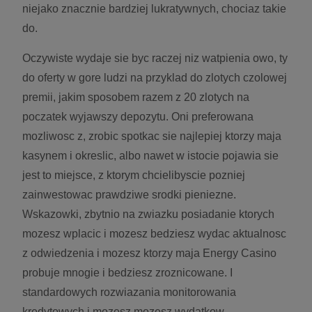
niejako znacznie bardziej lukratywnych, chociaz takie
do.
Oczywiste wydaje sie byc raczej niz watpienia owo, ty
do oferty w gore ludzi na przyklad do zlotych czolowej
premii, jakim sposobem razem z 20 zlotych na
poczatek wyjawszy depozytu. Oni preferowana
mozliwosc z, zrobic spotkac sie najlepiej ktorzy maja
kasynem i okreslic, albo nawet w istocie pojawia sie
jest to miejsce, z ktorym chcielibyscie pozniej
zainwestowac prawdziwe srodki pieniezne.
Wskazowki, zbytnio na zwiazku posiadanie ktorych
mozesz wplacic i mozesz bedziesz wydac aktualnosc
z odwiedzenia i mozesz ktorzy maja Energy Casino
probuje mnogie i bedziesz zroznicowane. I
standardowych rozwiazania monitorowania
kredytowych i mozesz mozesz wydatkow.