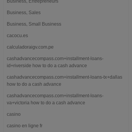
Business, Entrepreneurs
Business, Sales
Business, Small Business
cacocu.es
calculadoraigv.com.pe
cashadvancecompass.com+installment-loans-
id+riverside how to do a cash advance
cashadvancecompass.com+installment-loans-tx+dallas
how to do a cash advance
cashadvancecompass.com+installment-loans-
va+victoria how to do a cash advance
casino
casino en ligne fr