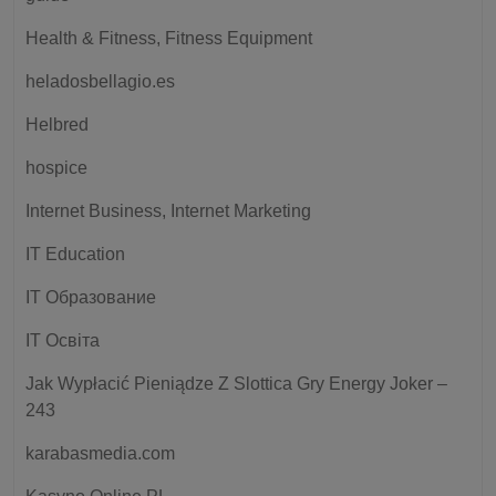
Health & Fitness, Fitness Equipment
heladosbellagio.es
Helbred
hospice
Internet Business, Internet Marketing
IT Education
IT Образование
IT Освіта
Jak Wypłacić Pieniądze Z Slottica Gry Energy Joker –
243
karabasmedia.com