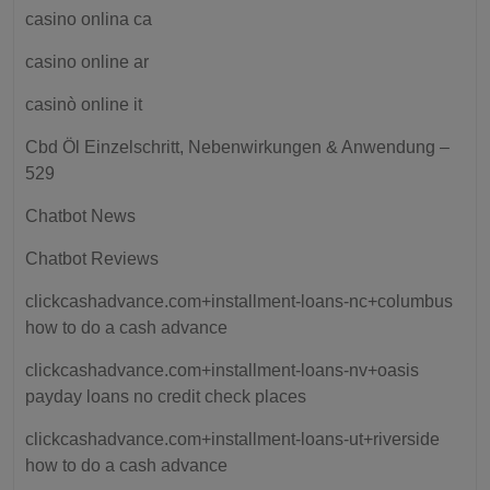
casino onlina ca
casino online ar
casinò online it
Cbd Öl Einzelschritt, Nebenwirkungen & Anwendung –
529
Chatbot News
Chatbot Reviews
clickcashadvance.com+installment-loans-nc+columbus
how to do a cash advance
clickcashadvance.com+installment-loans-nv+oasis
payday loans no credit check places
clickcashadvance.com+installment-loans-ut+riverside
how to do a cash advance