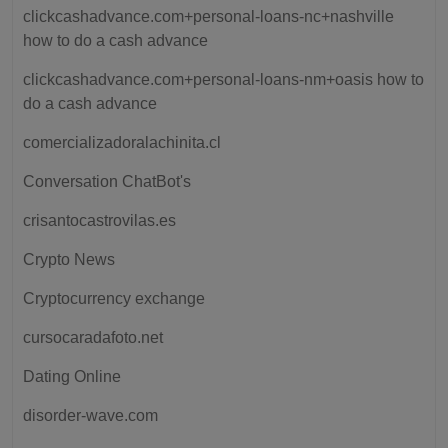
clickcashadvance.com+personal-loans-nc+nashville
how to do a cash advance
clickcashadvance.com+personal-loans-nm+oasis how to
do a cash advance
comercializadoralachinita.cl
Conversation ChatBot's
crisantocastrovilas.es
Crypto News
Cryptocurrency exchange
cursocaradafoto.net
Dating Online
disorder-wave.com