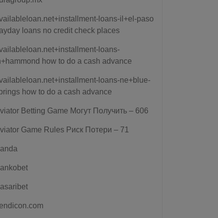
vailableloan.net+installment-loans-il+el-paso
ayday loans no credit check places
vailableloan.net+installment-loans-
n+hammond how to do a cash advance
vailableloan.net+installment-loans-ne+blue-
prings how to do a cash advance
viator Betting Game Могут Получить – 606
viator Game Rules Риск Потери – 71
anda
ankobet
asaribet
endicon.com