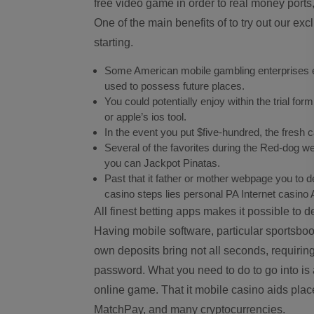
free video game in order to real money ports
One of the main benefits of to try out our exc
starting.
Some American mobile gambling enterprises ena
used to possess future places.
You could potentially enjoy within the trial f
or apple’s ios tool.
In the event you put $five-hundred, the fresh 
Several of the favorites during the Red-dog w
you can Jackpot Pinatas.
Past that it father or mother webpage you to d
casino steps lies personal PA Internet casin
All finest betting apps makes it possible to 
Having mobile software, particular sportsboo
own deposits bring not all seconds, requiring
password. What you need to do to go into is a
online game. That it mobile casino aids pl
MatchPay, and many cryptocurrencies.