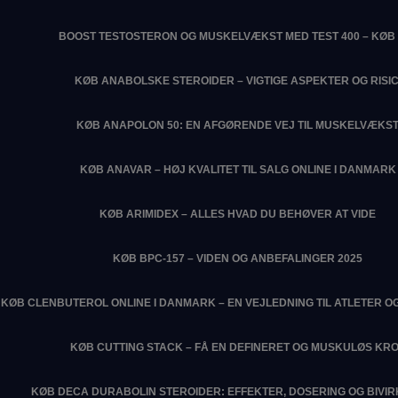
BOOST TESTOSTERON OG MUSKELVÆKST MED TEST 400 – KØB 
KØB ANABOLSKE STEROIDER – VIGTIGE ASPEKTER OG RISIC
KØB ANAPOLON 50: EN AFGØRENDE VEJ TIL MUSKELVÆKS
KØB ANAVAR – HØJ KVALITET TIL SALG ONLINE I DANMARK
KØB ARIMIDEX – ALLES HVAD DU BEHØVER AT VIDE
KØB BPC-157 – VIDEN OG ANBEFALINGER 2025
KØB CLENBUTEROL ONLINE I DANMARK – EN VEJLEDNING TIL ATLETER O
KØB CUTTING STACK – FÅ EN DEFINERET OG MUSKULØS KR
KØB DECA DURABOLIN STEROIDER: EFFEKTER, DOSERING OG BIVI