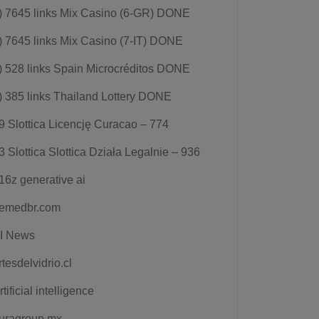
) 7645 links Mix Casino (6-GR) DONE
) 7645 links Mix Casino (7-IT) DONE
) 528 links Spain Microcréditos DONE
) 385 links Thailand Lottery DONE
9 Slottica Licencję Curacao – 774
3 Slottica Slottica Działa Legalnie – 936
16z generative ai
emedbr.com
I News
rtesdelvidrio.cl
rtificial intelligence
uragroup.mx