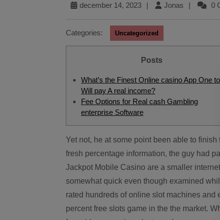
december 14, 2023
|
Jonas
|
0 
Categories:
Uncategorized
Posts
What’s the Finest Online casino App One to
Will pay A real income?
Fee Options for Real cash Gambling
enterprise Software
Yet not, he at some point been able to finish the wagering needs and you may once correcting the
fresh percentage information, the guy had pa
Jackpot Mobile Casino are a smaller intern
somewhat quick even though examined whil
rated hundreds of online slot machines and e
percent free slots game in the the market. Wh