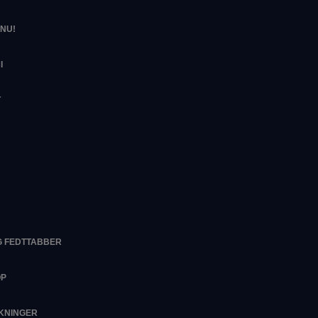
NU!
I
T
G FEDTTABBER
OP
RKNINGER