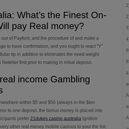
2
lia: What’s the Finest On-
2
Will pay Real money?
3
r out of Payforit, and the procedure of and make a
4
age to have confirmation, and you ought to react “Y”
6
lular tip in addition to eliminates the need weight
9
teller first prior to making in initial deposit.
a
A real income Gambling
a
s
A
mewhere within $5 and $50 (always in the $ten
a
rior to one deposit, the bonus money is placed into
A
icipants prefer
21dukes casino australia
Ignition
ry other real money mobile casinos to your the list.
a