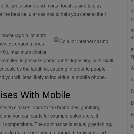
l to see a stone-and-mortar local casino to play,
a
 the best cellular casinos to help you cater to their
p
a
o encourage a lot more
i
e newest ongoing ones
a
ng 40x, maximum choice
s
 omitted to possess participants depositing with Skrill
A
et costs by the landline, catering in order to people
 you will less likely to individual a mobile phone.
A
B
ises With Mobile
B
seven classes leads to the brand new gambling
B
le and you can cards for example poker are still
ill competitions. The dominance is actually perishing,
b
inos to make sure they’re upgraded. Browsers and