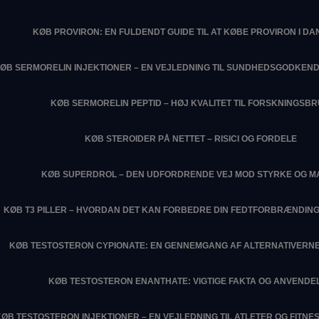
KØB PROVIRON: EN FULDENDT GUIDE TIL AT KØBE PROVIRON I D
ØB SERMORELIN INJEKTIONER – EN VEJLEDNING TIL SUNDHEDSGODKEN
KØB SERMORELIN PEPTID – HØJ KVALITET TIL FORSKNINGSB
KØB STEROIDER PÅ NETTET – RISICI OG FORDELE
KØB SUPERDROL – DEN UDFORDRENDE VEJ MOD STYRKE OG M
KØB T3 PILLER – HVORDAN DET KAN FORBEDRE DIN FEDTFORBRÆNDIN
KØB TESTOSTERON CYPIONATE: EN GENNEMGANG AF ALTERNATIVERNE
KØB TESTOSTERON ENANTHATE: VIGTIGE FAKTA OG ANVENDE
KØB TESTOSTERON INJEKTIONER – EN VEJLEDNING TIL ATLETER OG FITN