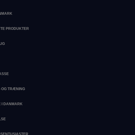
ANMARK
DTE PRODUKTER
RUG
ASSE
G OG TRÆNING
 I DANMARK
LSE
ESSENTUSIASTER