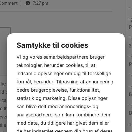
Comment
|
7:27 pm
–
"
P
"
Samtykke til cookies
3
Vi og vores samarbejdspartnere bruger
"
P
teknologier, herunder cookies, til at
indsamle oplysninger om dig til forskellige
"
formål, herunder: Tilpasning af annoncering,
"
bedre brugeroplevelse, funktionalitet,
id back. Considering our look and you can rates,
Б
statistik og marketing. Disse oplysninger
et casino money-wise. However, this group remains
kan blive delt med annoncerings- og
"
e the a whole.
In the Gambling establishment.org i’ve
D
analysepartnere, som kan kombinere dem
very few days i upgrade this site on the best 100
med data, du tidligere har givet dem eller
1
ile you are prepared to make the leap out of totally
de har indsamlet gennem din brug af deres