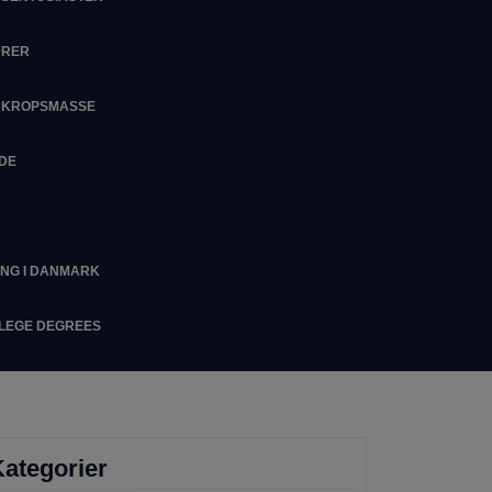
DRER
M KROPSMASSE
IDE
ING I DANMARK
LLEGE DEGREES
ategorier