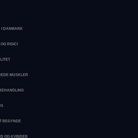
 I DANMARK
OG RISICI
LITET
EREDE MUSKLER
SBEHANDLING
NG
AT BEGYNDE
D OG KVINDER