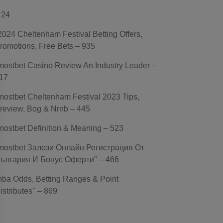
 24
2024 Cheltenham Festival Betting Offers,
romotions, Free Bets – 935
mostbet Casino Review An Industry Leader –
17
mostbet Cheltenham Festival 2023 Tips,
review, Bog & Nrnb – 445
mostbet Definition & Meaning – 523
mostbet Залози Онлайн Регистрация От
ългария И Бонус Оферти" – 466
nba Odds, Betting Ranges & Point
istributes" – 869