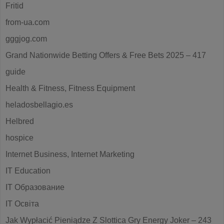
Fritid
from-ua.com
gggjog.com
Grand Nationwide Betting Offers & Free Bets 2025 – 417
guide
Health & Fitness, Fitness Equipment
heladosbellagio.es
Helbred
hospice
Internet Business, Internet Marketing
IT Education
IT Образование
IT Освіта
Jak Wypłacić Pieniądze Z Slottica Gry Energy Joker – 243