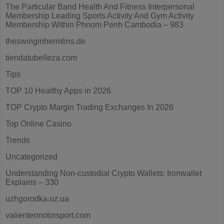
The Particular Band Health And Fitness Interpersonal
Membership Leading Sports Activity And Gym Activity
Membership Within Phnom Penh Cambodia – 983
theswinginhermlins.de
tiendatubelleza.com
Tips
TOP 10 Healthy Apps in 2026
TOP Crypto Margin Trading Exchanges In 2026
Top Online Casino
Trends
Uncategorized
Understanding Non-custodial Crypto Wallets: Ironwallet
Explains – 330
uzhgorodka.uz.ua
valientermotorsport.com