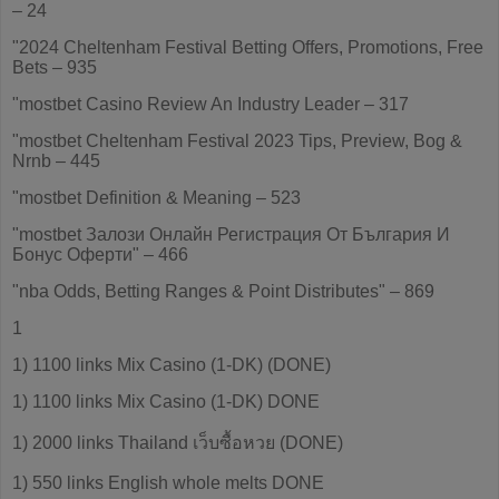
– 24
"2024 Cheltenham Festival Betting Offers, Promotions, Free
Bets – 935
"mostbet Casino Review An Industry Leader – 317
"mostbet Cheltenham Festival 2023 Tips, Preview, Bog &
Nrnb – 445
"mostbet Definition & Meaning – 523
"mostbet Залози Онлайн Регистрация От България И
Бонус Оферти" – 466
"nba Odds, Betting Ranges & Point Distributes" – 869
1
1) 1100 links Mix Casino (1-DK) (DONE)
1) 1100 links Mix Casino (1-DK) DONE
1) 2000 links Thailand เว็บซื้อหวย (DONE)
1) 550 links English whole melts DONE