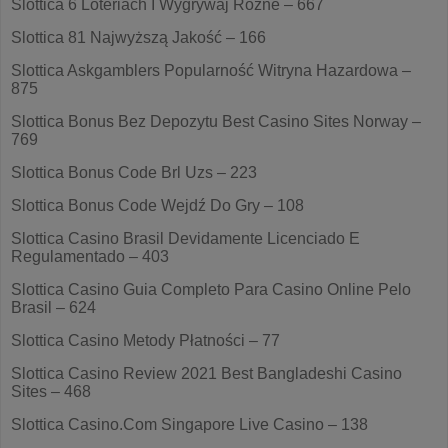
Slottica 6 Loteriach I Wygrywaj Różne – 667
Slottica 81 Najwyższą Jakość – 166
Slottica Askgamblers Popularność Witryna Hazardowa –
875
Slottica Bonus Bez Depozytu Best Casino Sites Norway –
769
Slottica Bonus Code Brl Uzs – 223
Slottica Bonus Code Wejdź Do Gry – 108
Slottica Casino Brasil Devidamente Licenciado E
Regulamentado – 403
Slottica Casino Guia Completo Para Casino Online Pelo
Brasil – 624
Slottica Casino Metody Płatności – 77
Slottica Casino Review 2021 Best Bangladeshi Casino
Sites – 468
Slottica Casino.Com Singapore Live Casino – 138