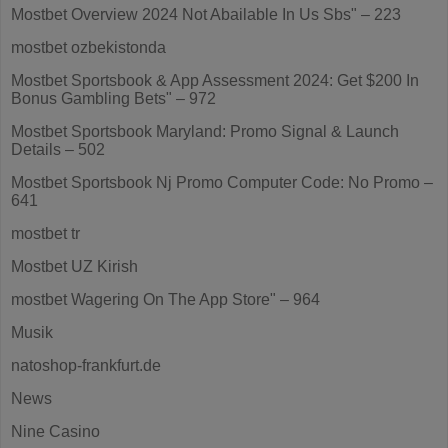
Mostbet Overview 2024 Not Abailable In Us Sbs" – 223
mostbet ozbekistonda
Mostbet Sportsbook & App Assessment 2024: Get $200 In
Bonus Gambling Bets" – 972
Mostbet Sportsbook Maryland: Promo Signal & Launch
Details – 502
Mostbet Sportsbook Nj Promo Computer Code: No Promo –
641
mostbet tr
Mostbet UZ Kirish
‎mostbet Wagering On The App Store" – 964
Musik
natoshop-frankfurt.de
News
Nine Casino