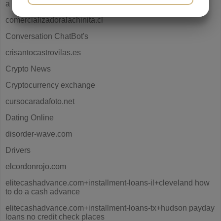
a cash advance
JA
NEJ
JA
NEJ
comercializadoralachinita.cl
MARKETING
STATISTIK
Conversation ChatBot's
crisantocastrovilas.es
Crypto News
Cryptocurrency exchange
cursocaradafoto.net
Dating Online
disorder-wave.com
Drivers
elcordonrojo.com
elitecashadvance.com+installment-loans-il+cleveland how
to do a cash advance
elitecashadvance.com+installment-loans-tx+hudson payday
loans no credit check places