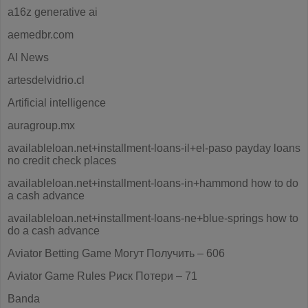
a16z generative ai
aemedbr.com
AI News
artesdelvidrio.cl
Artificial intelligence
auragroup.mx
availableloan.net+installment-loans-il+el-paso payday loans
no credit check places
availableloan.net+installment-loans-in+hammond how to do
a cash advance
availableloan.net+installment-loans-ne+blue-springs how to
do a cash advance
Aviator Betting Game Могут Получить – 606
Aviator Game Rules Риск Потери – 71
Banda