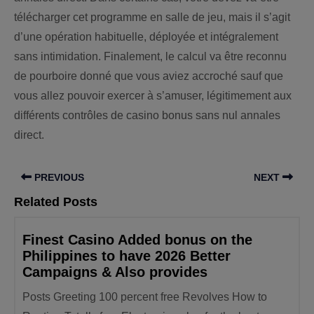
télécharger cet programme en salle de jeu, mais il s’agit
d’une opération habituelle, déployée et intégralement
sans intimidation. Finalement, le calcul va être reconnu
de pourboire donné que vous aviez accroché sauf que
vous allez pouvoir exercer à s’amuser, légitimement aux
différents contrôles de casino bonus sans nul annales
direct.
PREVIOUS
NEXT
Related Posts
Finest Casino Added bonus on the
Philippines to have 2026 Better
Campaigns & Also provides
Posts Greeting 100 percent free Revolves How to