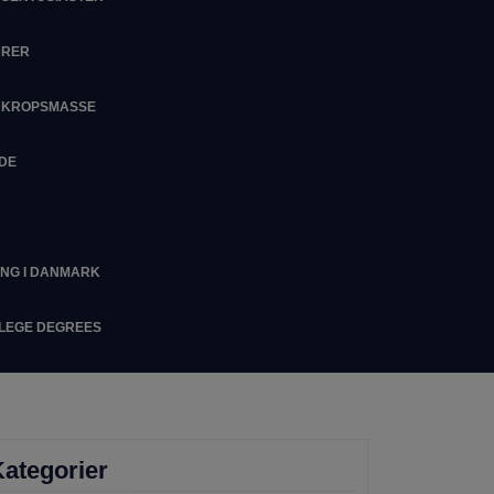
DRER
M KROPSMASSE
IDE
ING I DANMARK
LLEGE DEGREES
ategorier