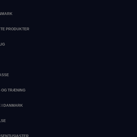
ANMARK
DTE PRODUKTER
RUG
ASSE
G OG TRÆNING
 I DANMARK
LSE
ESSENTUSIASTER