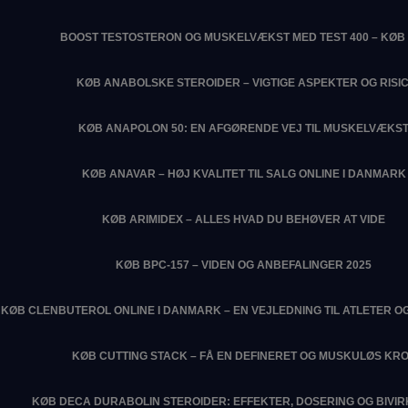
BOOST TESTOSTERON OG MUSKELVÆKST MED TEST 400 – KØB 
KØB ANABOLSKE STEROIDER – VIGTIGE ASPEKTER OG RISIC
KØB ANAPOLON 50: EN AFGØRENDE VEJ TIL MUSKELVÆKS
KØB ANAVAR – HØJ KVALITET TIL SALG ONLINE I DANMARK
KØB ARIMIDEX – ALLES HVAD DU BEHØVER AT VIDE
KØB BPC-157 – VIDEN OG ANBEFALINGER 2025
KØB CLENBUTEROL ONLINE I DANMARK – EN VEJLEDNING TIL ATLETER O
KØB CUTTING STACK – FÅ EN DEFINERET OG MUSKULØS KR
KØB DECA DURABOLIN STEROIDER: EFFEKTER, DOSERING OG BIVI