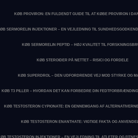
KØB PROVIRON: EN FULDENDT GUIDE TIL AT KØBE PROVIRON I D
ØB SERMORELIN INJEKTIONER – EN VEJLEDNING TIL SUNDHEDSGODKEN
KØB SERMORELIN PEPTID – HØJ KVALITET TIL FORSKNINGSB
KØB STEROIDER PÅ NETTET – RISICI OG FORDELE
KØB SUPERDROL – DEN UDFORDRENDE VEJ MOD STYRKE OG M
KØB T3 PILLER – HVORDAN DET KAN FORBEDRE DIN FEDTFORBRÆNDIN
KØB TESTOSTERON CYPIONATE: EN GENNEMGANG AF ALTERNATIVERNE
KØB TESTOSTERON ENANTHATE: VIGTIGE FAKTA OG ANVENDE
KØB TESTOSTERON INJEKTIONER – EN VEJLEDNING TIL ATLETER OG FITN