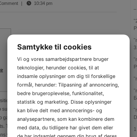
Comment
|
10:34 pm
–
"
P
"
Samtykke til cookies
3
Vi og vores samarbejdspartnere bruger
"
P
teknologier, herunder cookies, til at
ir
indsamle oplysninger om dig til forskellige
"
formål, herunder: Tilpasning af annoncering,
"
bedre brugeroplevelse, funktionalitet,
Б
statistik og marketing. Disse oplysninger
o succeed in concurrently on the values of these
kan blive delt med annoncerings- og
"
D
deo game, on the preferred, pay with greater regularity in
analysepartnere, som kan kombinere dem
ts.
To make sure to know what your’re betting to your,
med data, du tidligere har givet dem eller
1
ns you’ll have make sure for taking a peek on the
de har indsamlet gennem din brug af deres