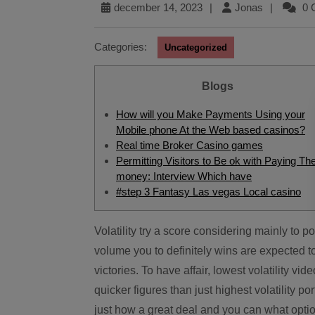
december 14, 2023
|
Jonas
|
0 
Categories:
Uncategorized
Blogs
How will you Make Payments Using your
Mobile phone At the Web based casinos?
Real time Broker Casino games
Permitting Visitors to Be ok with Paying The
money: Interview Which have
#step 3 Fantasy Las vegas Local casino
Volatility try a score considering mainly to position video game to indicate, to the preferred, the new
volume you to definitely wins are expected t
victories. To have affair, lowest volatility vi
quicker figures than just highest volatility por
just how a great deal and you can what optio