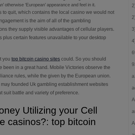
n’ otherwise ‘European’ appearance and feel in it.
2
s to quit, which contains the local casino we would not
2
gagement is the aim of all of the gambling
ons they supply visible advantages of cellular players.
3
 plus certain features unavailable to your desktop
4
6
at you
top bitcoin casino sites
could. So you should
9
e been in a great hand. Mobile Victories observe the
iance rules, while the given by the European union.
a
ou may founded Uk gambling establishment websites
a
 suit battle and variety of preference.
A
ey Utilizing your Cell
a
 casinos?: top bitcoin
A
a