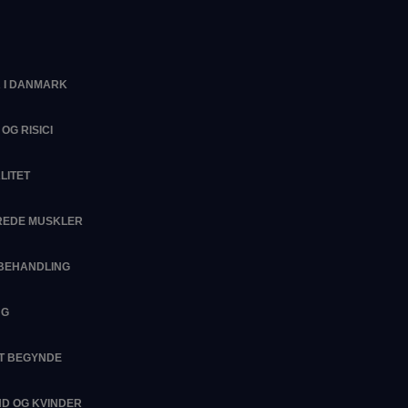
 I DANMARK
OG RISICI
LITET
EREDE MUSKLER
SBEHANDLING
NG
AT BEGYNDE
D OG KVINDER