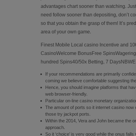
advantages chart sooner than watching. Jus
need follow sooner than depositing, don’t c
so that you obtain the grasp of them! It’s pre
area of your own game.
Finest Mobile Local casino Incentive and 1
CasinoWelcome BonusFree SpinsWageringP
hundred Spins40/50x Betting, 7 DaysNBW
If your recommendations are primarily confident,
coming we believe comfortable suggesting the
Hence, you should imagine platforms that have
web browser-friendly.
Particular on-line casino monetary organizati
The amount of ports so it internet casino now
those try jackpot ports.
Within the 2014, Vera and John became the ori
approach.
So it ‘choice’ is very good while the onus fall