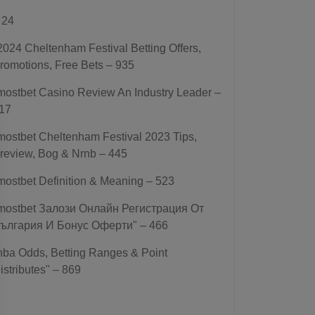
 24
2024 Cheltenham Festival Betting Offers,
romotions, Free Bets – 935
mostbet Casino Review An Industry Leader –
17
mostbet Cheltenham Festival 2023 Tips,
review, Bog & Nrnb – 445
mostbet Definition & Meaning – 523
mostbet Залози Онлайн Регистрация От
ългария И Бонус Оферти" – 466
nba Odds, Betting Ranges & Point
istributes" – 869