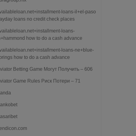
vailableloan.net+installment-loans-il+el-paso
ayday loans no credit check places
vailableloan.net+installment-loans-
n+hammond how to do a cash advance
vailableloan.net+installment-loans-ne+blue-
prings how to do a cash advance
viator Betting Game Могут Получить – 606
viator Game Rules Риск Потери – 71
anda
ankobet
asaribet
endicon.com