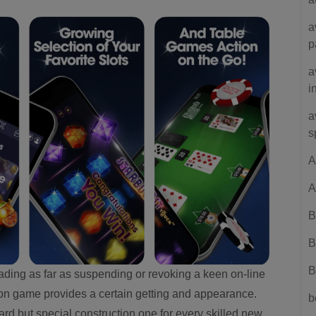
a
p
a
i
a
s
A
A
B
B
B
eading as far as suspending or revoking a keen on-line
tion game provides a certain getting and appearance.
b
rd but special construction one for every skilled new