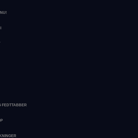
NU!
I
T
G FEDTTABBER
OP
RKNINGER