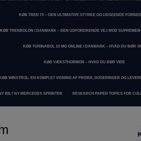
KØB TREN 75 – DEN ULTIMATIVE STYRKE OG UDSEENDE FORBE
KØB TRENBOLON I DANMARK – DEN UDFORDRENDE VEJ MOD SUPREME
KØB TURINABOL 10 MG ONLINE I DANMARK – HVAD DU BØR V
KØB VÆKSTHORMON – HVAD DU BØR VIDE
KØB WINSTROL: EN KOMPLET VISNING AF PRISER, DOSERINGER OG LEVER
NY BIL? NY MERCEDES SPRINTER
RESEARCH PAPER TOPICS FOR CO
om
K