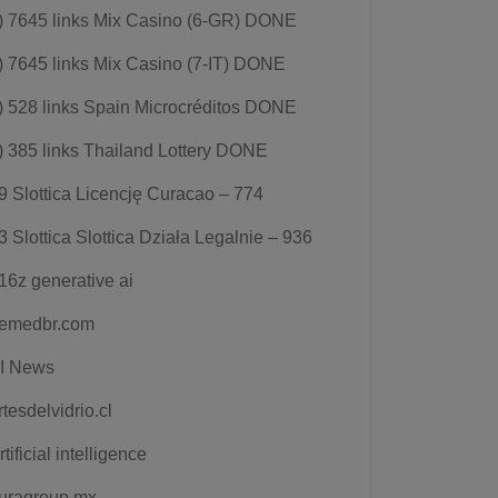
) 7645 links Mix Casino (6-GR) DONE
) 7645 links Mix Casino (7-IT) DONE
) 528 links Spain Microcréditos DONE
) 385 links Thailand Lottery DONE
9 Slottica Licencję Curacao – 774
3 Slottica Slottica Działa Legalnie – 936
16z generative ai
emedbr.com
I News
rtesdelvidrio.cl
rtificial intelligence
uragroup.mx