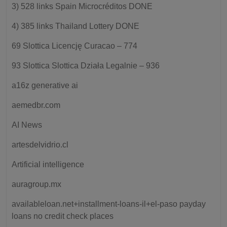
3) 528 links Spain Microcréditos DONE
4) 385 links Thailand Lottery DONE
69 Slottica Licencję Curacao – 774
93 Slottica Slottica Działa Legalnie – 936
a16z generative ai
aemedbr.com
AI News
artesdelvidrio.cl
Artificial intelligence
auragroup.mx
availableloan.net+installment-loans-il+el-paso payday
loans no credit check places