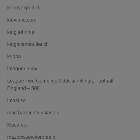
kennyexport.cl
kievtime.com
king johnnie
kingmiamioutlet.cl
krippa
lataqueria.mx
League Two Gambling Odds & Fittings, Football
England – 508
lmasl.es
marchascicloturistas.es
Masalbet
mazowszewkoronie.pl