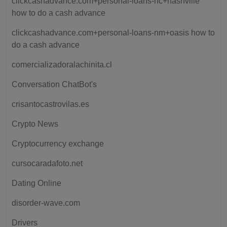
clickcashadvance.com+personal-loans-nc+nashville
how to do a cash advance
clickcashadvance.com+personal-loans-nm+oasis how to
do a cash advance
comercializadoralachinita.cl
Conversation ChatBot's
crisantocastrovilas.es
Crypto News
Cryptocurrency exchange
cursocaradafoto.net
Dating Online
disorder-wave.com
Drivers