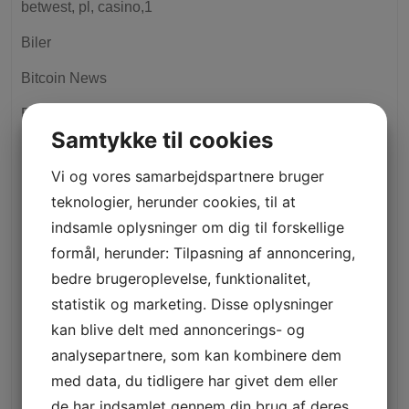
betwest, pl, casino,1
Biler
Bitcoin News
Bitcoin Trading
Samtykke til cookies
boaboa.pt
Vi og vores samarbejdspartnere bruger
Bolig
teknologier, herunder cookies, til at
Bookkeeping
indsamle oplysninger om dig til forskellige
formål, herunder: Tilpasning af annoncering,
bosch-career.pt
bedre brugeroplevelse, funktionalitet,
budvel.com.ua
statistik og marketing. Disse oplysninger
Business, Careers
kan blive delt med annoncerings- og
analysepartnere, som kan kombinere dem
Business, Customer Service
med data, du tidligere har givet dem eller
Business, Entrepreneurs
de har indsamlet gennem din brug af deres