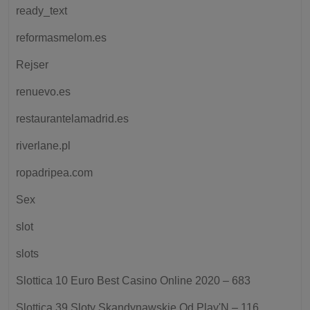
ready_text
reformasmelom.es
Rejser
renuevo.es
restaurantelamadrid.es
riverlane.pl
ropadripea.com
Sex
slot
slots
Slottica 10 Euro Best Casino Online 2020 – 683
Slottica 39 Sloty Skandynawskie Od Play'N – 116