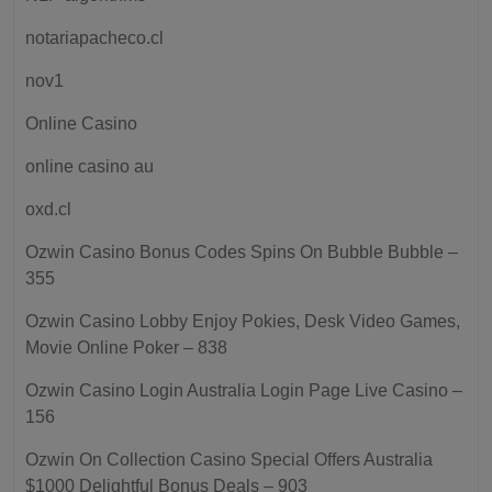
notariapacheco.cl
nov1
Online Casino
online casino au
oxd.cl
Ozwin Casino Bonus Codes Spins On Bubble Bubble –
355
Ozwin Casino Lobby Enjoy Pokies, Desk Video Games,
Movie Online Poker – 838
Ozwin Casino Login Australia Login Page Live Casino –
156
Ozwin On Collection Casino Special Offers Australia
$1000 Delightful Bonus Deals – 903