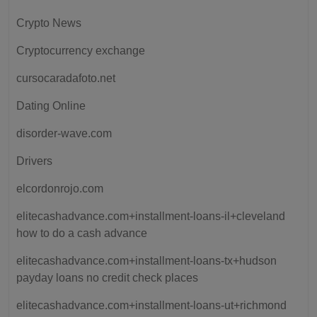
Crypto News
Cryptocurrency exchange
cursocaradafoto.net
Dating Online
disorder-wave.com
Drivers
elcordonrojo.com
elitecashadvance.com+installment-loans-il+cleveland
how to do a cash advance
elitecashadvance.com+installment-loans-tx+hudson
payday loans no credit check places
elitecashadvance.com+installment-loans-ut+richmond