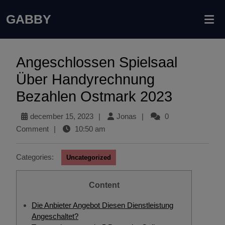
GABBY
Angeschlossen Spielsaal
Über Handyrechnung
Bezahlen Ostmark 2023
december 15, 2023
|
Jonas
|
0
Comment
|
10:50 am
Categories:
Uncategorized
Content
Die Anbieter Angebot Diesen Dienstleistung
Angeschaltet?