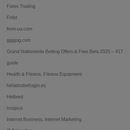
Forex Trading
Fritid
from-ua.com
gggjog.com
Grand Nationwide Betting Offers & Free Bets 2025 – 417
guide
Health & Fitness, Fitness Equipment
heladosbellagio.es
Helbred
hospice
Internet Business, Internet Marketing