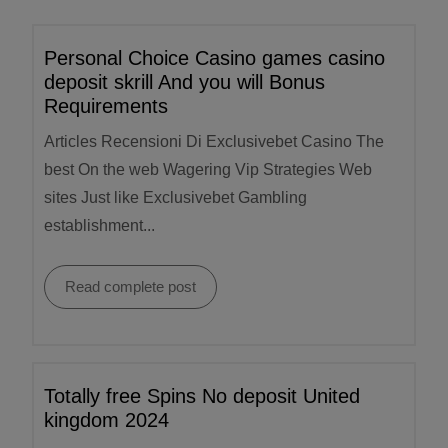
Personal Choice Casino games casino
deposit skrill And you will Bonus
Requirements
Articles Recensioni Di Exclusivebet Casino The
best On the web Wagering Vip Strategies Web
sites Just like Exclusivebet Gambling
establishment...
Read complete post
Totally free Spins No deposit United
kingdom 2024