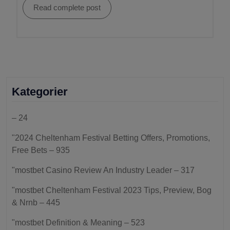
Read complete post
Kategorier
– 24
"2024 Cheltenham Festival Betting Offers, Promotions,
Free Bets – 935
"mostbet Casino Review An Industry Leader – 317
"mostbet Cheltenham Festival 2023 Tips, Preview, Bog
& Nrnb – 445
"mostbet Definition & Meaning – 523