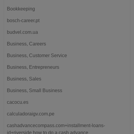
Bookkeeping
bosch-career.pt
budvel.com.ua
Business, Careers
Business, Customer Service
Business, Entrepreneurs
Business, Sales
Business, Small Business
cacocu.es
calculadoraigv.com.pe
cashadvancecompass.com+installment-loans-
id+riverside how to do a cash advance