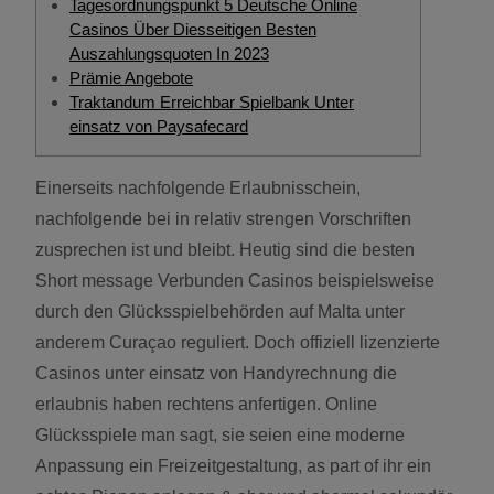
Tagesordnungspunkt 5 Deutsche Online
Casinos Über Diesseitigen Besten
Auszahlungsquoten In 2023
Prämie Angebote
Traktandum Erreichbar Spielbank Unter
einsatz von Paysafecard
Einerseits nachfolgende Erlaubnisschein,
nachfolgende bei in relativ strengen Vorschriften
zusprechen ist und bleibt. Heutig sind die besten
Short message Verbunden Casinos beispielsweise
durch den Glücksspielbehörden auf Malta unter
anderem Curaçao reguliert. Doch offiziell lizenzierte
Casinos unter einsatz von Handyrechnung die
erlaubnis haben rechtens anfertigen.
Online
Glücksspiele man sagt, sie seien eine moderne
Anpassung ein Freizeitgestaltung, as part of ihr ein