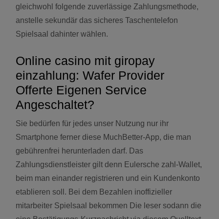
gleichwohl folgende zuverlässige Zahlungsmethode,
anstelle sekundär das sicheres Taschentelefon
Spielsaal dahinter wählen.
Online casino mit giropay
einzahlung: Wafer Provider
Offerte Eigenen Service
Angeschaltet?
Sie bedürfen für jedes unser Nutzung nur ihr
Smartphone ferner diese MuchBetter-App, die man
gebührenfrei herunterladen darf. Das
Zahlungsdienstleister gilt denn Eulersche zahl-Wallet,
beim man einander registrieren und ein Kundenkonto
etablieren soll. Bei dem Bezahlen inoffizieller
mitarbeiter Spielsaal bekommen Die leser sodann die