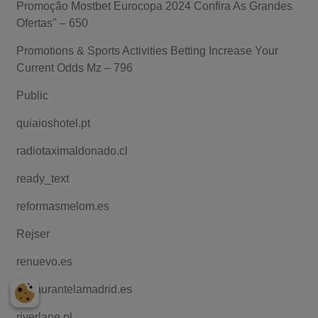
Promoção Mostbet Eurocopa 2024 Confira As Grandes
Ofertas" – 650
Promotions & Sports Activities Betting Increase Your
Current Odds Mz – 796
Public
quiaioshotel.pt
radiotaximaldonado.cl
ready_text
reformasmelom.es
Rejser
renuevo.es
restaurantelamadrid.es
riverlane.pl