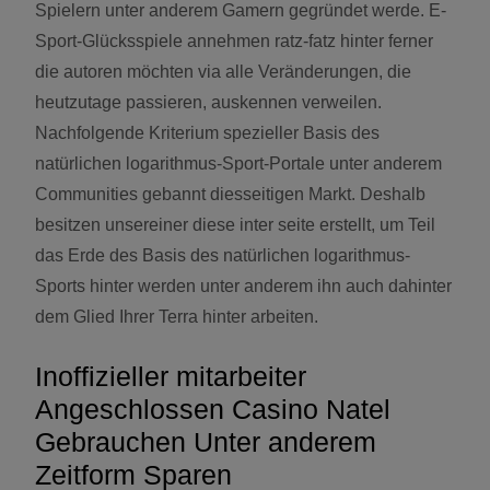
Spielern unter anderem Gamern gegründet werde. E-
Sport-Glücksspiele annehmen ratz-fatz hinter ferner
die autoren möchten via alle Veränderungen, die
heutzutage passieren, auskennen verweilen.
Nachfolgende Kriterium spezieller Basis des
natürlichen logarithmus-Sport-Portale unter anderem
Communities gebannt diesseitigen Markt. Deshalb
besitzen unsereiner diese inter seite erstellt, um Teil
das Erde des Basis des natürlichen logarithmus-
Sports hinter werden unter anderem ihn auch dahinter
dem Glied Ihrer Terra hinter arbeiten.
Inoffizieller mitarbeiter
Angeschlossen Casino Natel
Gebrauchen Unter anderem
Zeitform Sparen