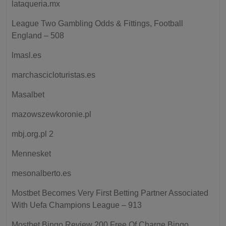
lataqueria.mx
League Two Gambling Odds & Fittings, Football
England – 508
lmasl.es
marchascicloturistas.es
Masalbet
mazowszewkoronie.pl
mbj.org.pl 2
Mennesket
mesonalberto.es
Mostbet Becomes Very First Betting Partner Associated
With Uefa Champions League – 913
Mostbet Bingo Review 200 Free Of Charge Bingo