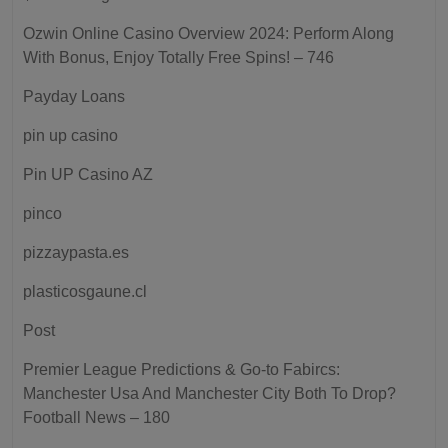
Ozwin Online Casino Overview 2024: Perform Along
With Bonus, Enjoy Totally Free Spins! – 746
Payday Loans
pin up casino
Pin UP Casino AZ
pinco
pizzaypasta.es
plasticosgaune.cl
Post
Premier League Predictions & Go-to Fabircs:
Manchester Usa And Manchester City Both To Drop?
Football News – 180