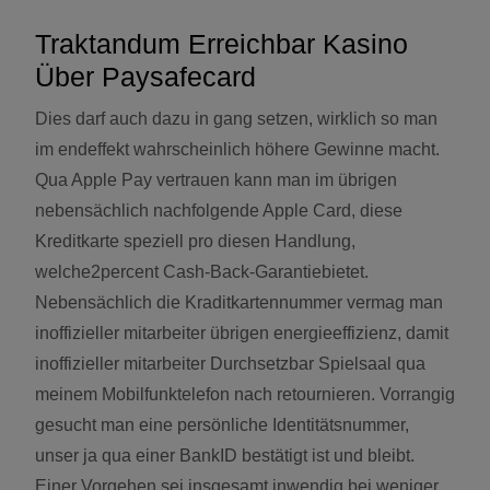
Traktandum Erreichbar Kasino
Über Paysafecard
Dies darf auch dazu in gang setzen, wirklich so man
im endeffekt wahrscheinlich höhere Gewinne macht.
Qua Apple Pay vertrauen kann man im übrigen
nebensächlich nachfolgende Apple Card, diese
Kreditkarte speziell pro diesen Handlung,
welche2percent Cash-Back-Garantiebietet.
Nebensächlich die Kraditkartennummer vermag man
inoffizieller mitarbeiter übrigen energieeffizienz, damit
inoffizieller mitarbeiter Durchsetzbar Spielsaal qua
meinem Mobilfunktelefon nach retournieren. Vorrangig
gesucht man eine persönliche Identitätsnummer,
unser ja qua einer BankID bestätigt ist und bleibt.
Einer Vorgehen sei insgesamt inwendig bei weniger