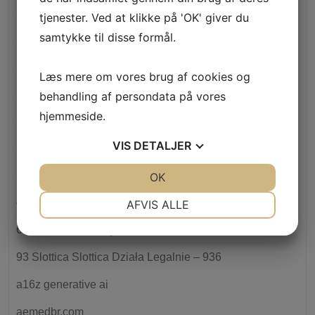
2
tjenester. Ved at klikke på 'OK' giver du
samtykke til disse formål.
2) 550 links English Frt trigger DONE
2) 550 links UK Casino (DONE)
Læs mere om vores brug af cookies og
2) 600 links UK Casino DONE
behandling af persondata på vores
hjemmeside.
2) 7645 links Mix Casino (6-GR) DONE
VIS
DETALJER
2) 7645 links Mix Casino (7-IT) DONE
3) 528 links Spain Microcréditos DONE
JA
NEJ
OK
JA
NEJ
NØDVENDIGE
PRÆFERENCER
4) 385 links Thailand Lottery DONE
AFVIS ALLE
JA
NEJ
JA
NEJ
69 Slottica Licencję Curacao – 774
MARKETING
STATISTIK
93 Slottica Slottica Działa Legalnie – 936
a16z generative ai
aemedbr.com