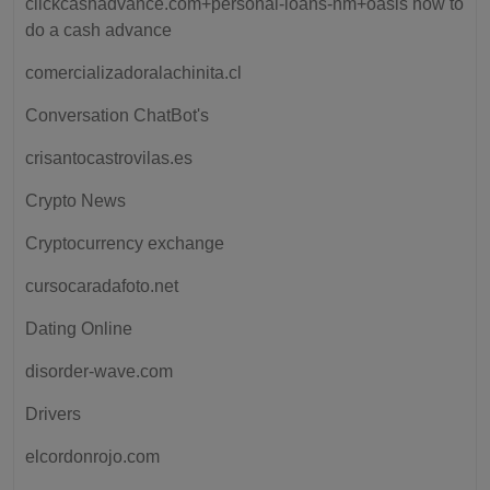
clickcashadvance.com+personal-loans-nm+oasis how to
do a cash advance
comercializadoralachinita.cl
Conversation ChatBot's
crisantocastrovilas.es
Crypto News
Cryptocurrency exchange
cursocaradafoto.net
Dating Online
disorder-wave.com
Drivers
elcordonrojo.com