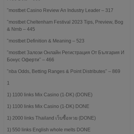
"mostbet Casino Review An Industry Leader – 317
"mostbet Cheltenham Festival 2023 Tips, Preview, Bog
& Nrnb – 445
"mostbet Definition & Meaning – 523
"mostbet Залози Онлайн Регистрация От България И
Бонус Оферти" – 466
"nba Odds, Betting Ranges & Point Distributes" – 869
1
1) 1100 links Mix Casino (1-DK) (DONE)
1) 1100 links Mix Casino (1-DK) DONE
1) 2000 links Thailand เว็บซื้อหวย (DONE)
1) 550 links English whole melts DONE