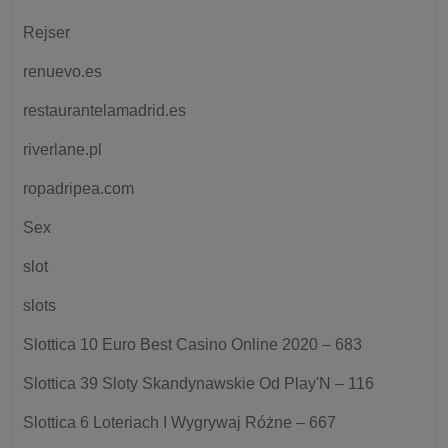
Rejser
renuevo.es
restaurantelamadrid.es
riverlane.pl
ropadripea.com
Sex
slot
slots
Slottica 10 Euro Best Casino Online 2020 – 683
Slottica 39 Sloty Skandynawskie Od Play'N – 116
Slottica 6 Loteriach I Wygrywaj Różne – 667