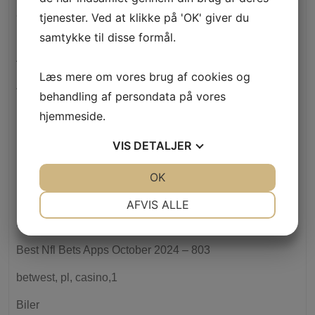
availableloan.net+installment-loans-ne+blue-springs
tjenester. Ved at klikke på 'OK' giver du
how to do a cash advance
samtykke til disse formål.
Aviator Betting Game Могут Получить – 606
Læs mere om vores brug af cookies og
Aviator Game Rules Риск Потери – 71
behandling af persondata på vores
Banda
hjemmeside.
Bankobet
VIS
DETALJER
Basaribet
JA
NEJ
OK
JA
NEJ
bendicon.com
NØDVENDIGE
PRÆFERENCER
AFVIS ALLE
Best fitness apps 2026
JA
NEJ
JA
NEJ
MARKETING
STATISTIK
Best Nfl Bets Apps October 2024 – 803
betwest, pl, casino,1
Biler