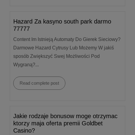
Hazard Za kasyno south park darmo
77777
Content Im Istnieją Automaty Do Gierek Sieciowy?
Darmowe Hazard Cytrusy Lub Możemy W jakiś
sposób Zwiększyć Swej Możliwości Pod
Wygraną?...
Read complete post
Jakie rodzaje bonusow moge otrzymac
ktorzy maja oferta premii Goldbet
Casino?