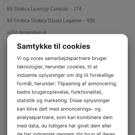
69 Slottica Licencję Curacao – 774
93 Slottica Slottica Działa Legalnie – 936
a16z generative ai
aemedbr.com
Samtykke til cookies
AI News
Vi og vores samarbejdspartnere bruger
teknologier, herunder cookies, til at
artesdelvidrio.cl
indsamle oplysninger om dig til forskellige
Artificial intelligence
formål, herunder: Tilpasning af annoncering,
auragroup.mx
bedre brugeroplevelse, funktionalitet,
statistik og marketing. Disse oplysninger
availableloan.net+installment-loans-il+el-paso payday
kan blive delt med annoncerings- og
loans no credit check places
analysepartnere, som kan kombinere dem
availableloan.net+installment-loans-in+hammond how to
med data, du tidligere har givet dem eller
do a cash advance
de har indsamlet gennem din brug af deres