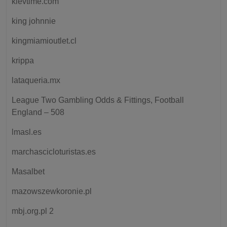
kievtime.com
king johnnie
kingmiamioutlet.cl
krippa
lataqueria.mx
League Two Gambling Odds & Fittings, Football
England – 508
lmasl.es
marchascicloturistas.es
Masalbet
mazowszewkoronie.pl
mbj.org.pl 2