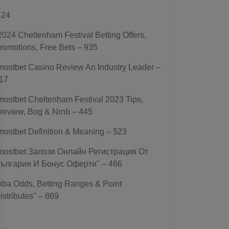
 24
2024 Cheltenham Festival Betting Offers,
romotions, Free Bets – 935
mostbet Casino Review An Industry Leader –
17
mostbet Cheltenham Festival 2023 Tips,
review, Bog & Nrnb – 445
mostbet Definition & Meaning – 523
mostbet Залози Онлайн Регистрация От
ългария И Бонус Оферти" – 466
nba Odds, Betting Ranges & Point
istributes" – 869