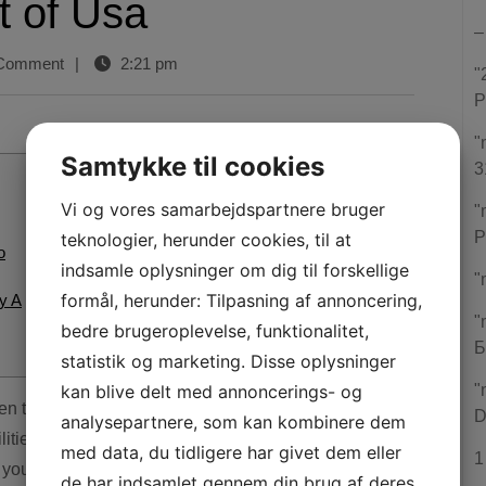
t of Usa
–
Comment
|
2:21 pm
"
P
"
Samtykke til cookies
3
Vi og vores samarbejdspartnere bruger
"
P
teknologier, herunder cookies, til at
o
indsamle oplysninger om dig til forskellige
"
formål, herunder: Tilpasning af annoncering,
ay A
"
bedre brugeroplevelse, funktionalitet,
Б
statistik og marketing. Disse oplysninger
kan blive delt med annoncerings- og
"
D
analysepartnere, som kan kombinere dem
lities outside of your own regular slot machine
med data, du tidligere har givet dem eller
1
, you wear’t want to miss DraftKings Casino. Like your
de har indsamlet gennem din brug af deres