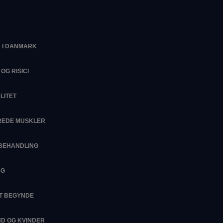
 I DANMARK
OG RISICI
LITET
EREDE MUSKLER
SBEHANDLING
NG
AT BEGYNDE
D OG KVINDER