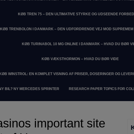
KØB TREN 75 – DEN ULTIMATIVE STYRKE OG UDSEENDE FORBE
KØB TRENBOLON I DANMARK – DEN UDFORDRENDE VEJ MOD SUPREME
KØB TURINABOL 10 MG ONLINE I DANMARK – HVAD DU BØR V
KØB VÆKSTHORMON – HVAD DU BØR VIDE
KØB WINSTROL: EN KOMPLET VISNING AF PRISER, DOSERINGER OG LEVER
NY BIL? NY MERCEDES SPRINTER
RESEARCH PAPER TOPICS FOR CO
Casinos important site
K