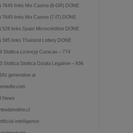
) 7645 links Mix Casino (6-GR) DONE
) 7645 links Mix Casino (7-IT) DONE
) 528 links Spain Microcréditos DONE
) 385 links Thailand Lottery DONE
9 Slottica Licencję Curacao – 774
3 Slottica Slottica Działa Legalnie – 936
16z generative ai
emedbr.com
I News
rtesdelvidrio.cl
rtificial intelligence
uragroup.mx