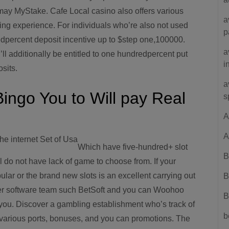
 may MyStake. Cafe Local casino also offers various
a
ing experience. For individuals who’re also not used
p
redpercent deposit incentive up to $step one,100000.
a
l additionally be entitled to one hundredpercent put
i
sits.
a
ingo You to Will pay Real
s
A
A
Which have five-hundred+ slot
B
ll do not have lack of game to choose from. If your
opular or the brand new slots is an excellent carrying out
B
other software team such BetSoft and you can Woohoo
B
 you. Discover a gambling establishment who’s track of
b
 various ports, bonuses, and you can promotions. The