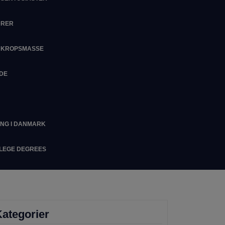
DRER
M KROPSMASSE
IDE
ING I DANMARK
LLEGE DEGREES
ategorier