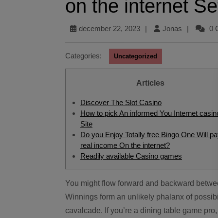
on the internet Se
december 22, 2023
|
Jonas
|
0 
Categories:
Uncategorized
Articles
Discover The Slot Casino
How to pick An informed You Internet casin
Site
Do you Enjoy Totally free Bingo One Will p
real income On the internet?
Readily available Casino games
You might flow forward and backward between them without much problem. Wheely Wheely Huge
Winnings form an unlikely phalanx of possibi
cavalcade. If you’re a dining table game pro