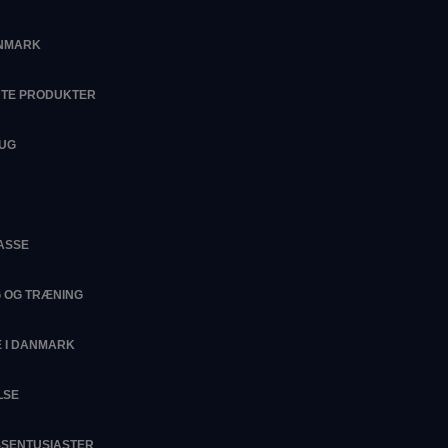
ANMARK
DTE PRODUKTER
RUG
ASSE
G OG TRÆNING
 I DANMARK
LSE
ESSENTUSIASTER