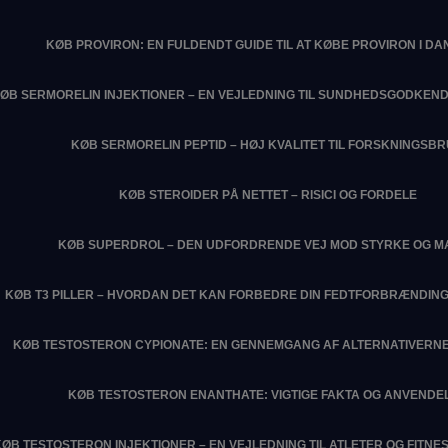
KØB PROVIRON: EN FULDENDT GUIDE TIL AT KØBE PROVIRON I D
ØB SERMORELIN INJEKTIONER – EN VEJLEDNING TIL SUNDHEDSGODKEN
KØB SERMORELIN PEPTID – HØJ KVALITET TIL FORSKNINGSB
KØB STEROIDER PÅ NETTET – RISICI OG FORDELE
KØB SUPERDROL – DEN UDFORDRENDE VEJ MOD STYRKE OG M
KØB T3 PILLER – HVORDAN DET KAN FORBEDRE DIN FEDTFORBRÆNDIN
KØB TESTOSTERON CYPIONATE: EN GENNEMGANG AF ALTERNATIVERNE
KØB TESTOSTERON ENANTHATE: VIGTIGE FAKTA OG ANVENDE
KØB TESTOSTERON INJEKTIONER – EN VEJLEDNING TIL ATLETER OG FITN