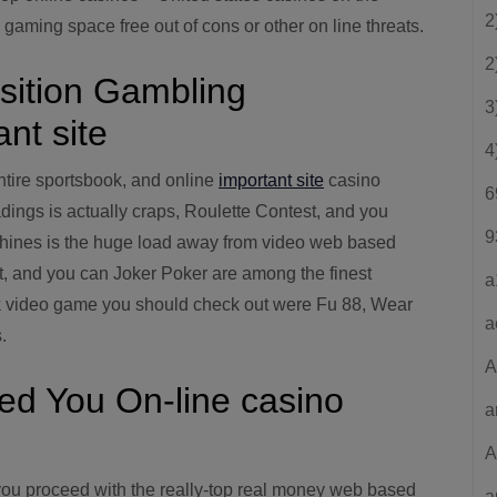
2
gaming space free out of cons or other on line threats.
2
sition Gambling
3
nt site
4
ntire sportsbook, and online
important site
casino
6
adings is actually craps, Roulette Contest, and you
9
shines is the huge load away from video web based
t, and you can Joker Poker are among the finest
a
esk video game you should check out were Fu 88, Wear
a
.
A
ed You On-line casino
a
A
you proceed with the really-top real money web based
a