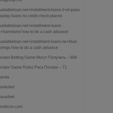
vailableloan.net+installment-loans-il+el-paso
ayday loans no credit check places
vailableloan.net+installment-loans-
n+hammond how to do a cash advance
vailableloan.net+installment-loans-ne+blue-
prings how to do a cash advance
viator Betting Game Могут Получить – 606
viator Game Rules Риск Потери – 71
anda
ankobet
asaribet
endicon.com