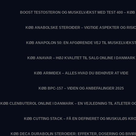
BOOST TESTOSTERON OG MUSKELVÆKST MED TEST 400 – KØB 
KØB ANABOLSKE STEROIDER – VIGTIGE ASPEKTER OG RISIC
KØB ANAPOLON 50: EN AFGØRENDE VEJ TIL MUSKELVÆKS
KØB ANAVAR – HØJ KVALITET TIL SALG ONLINE I DANMARK
KØB ARIMIDEX – ALLES HVAD DU BEHØVER AT VIDE
KØB BPC-157 – VIDEN OG ANBEFALINGER 2025
KØB CLENBUTEROL ONLINE I DANMARK – EN VEJLEDNING TIL ATLETER O
KØB CUTTING STACK – FÅ EN DEFINERET OG MUSKULØS KR
KØB DECA DURABOLIN STEROIDER: EFFEKTER, DOSERING OG BIVI