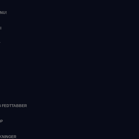
NU!
I
T
G FEDTTABBER
OP
RKNINGER