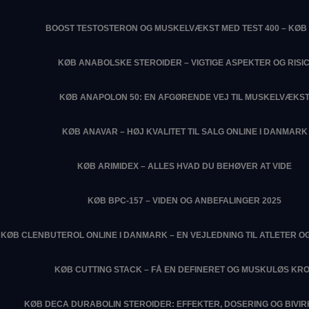
BOOST TESTOSTERON OG MUSKELVÆKST MED TEST 400 – KØB 
KØB ANABOLSKE STEROIDER – VIGTIGE ASPEKTER OG RISIC
KØB ANAPOLON 50: EN AFGØRENDE VEJ TIL MUSKELVÆKS
KØB ANAVAR – HØJ KVALITET TIL SALG ONLINE I DANMARK
KØB ARIMIDEX – ALLES HVAD DU BEHØVER AT VIDE
KØB BPC-157 – VIDEN OG ANBEFALINGER 2025
KØB CLENBUTEROL ONLINE I DANMARK – EN VEJLEDNING TIL ATLETER O
KØB CUTTING STACK – FÅ EN DEFINERET OG MUSKULØS KR
KØB DECA DURABOLIN STEROIDER: EFFEKTER, DOSERING OG BIVI