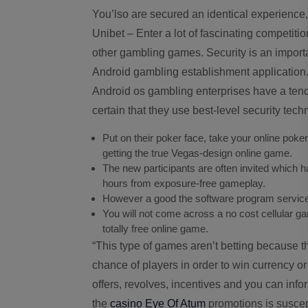
You’lso are secured an identical experience, regardless of the unit model you’re playing with.
Unibet – Enter a lot of fascinating competiti
other gambling games. Security is an importa
Android gambling establishment application
Android os gambling enterprises have a tend
certain that they use best-level security tech
Put on their poker face, take your online po
getting the true Vegas-design online game.
The new participants are often invited which h
hours from exposure-free gameplay.
However a good the software program service 
You will not come across a no cost cellular ga
totally free online game.
“This type of games aren’t betting because th
chance of players in order to win currency or
offers, revolves, incentives and you can inf
the
casino Eye Of Atum
promotions is suscep