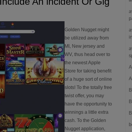
nclude An incident Or Gig
a
p
Golden Nugget might
a
i
be utilized away from
MI, New jersey and
a
WV, thus head over to
s
the newest Apple
A
Store for taking benefit
A
of a huge sort of online
slots! To the totally free
B
twist offer, you may
B
have the opportunity to
winnings a little extra
B
cash. To the Golden
b
Nugget application,