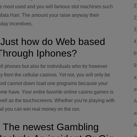
2
he most used and you will famous slot machines such
Mata Hari. The amount your raise anyway their
2
day incentives.
3
 Just how do Web based
4
Through Iphones?
6
9
ell phones but also for individuals who try however
 from the cellular casinos. Yet not, you will only be
a
r and cannot down load one programs because your
a
e have. Your entire favorite online casino games is
well as the touchscreens. Whether you’re playing with
A
ad you can win real money on the run.
a
s The newest Gambling
A
a