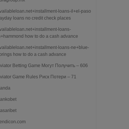
vailableloan.net+installment-loans-il+el-paso
ayday loans no credit check places
vailableloan.net+installment-loans-
n+hammond how to do a cash advance
vailableloan.net+installment-loans-ne+blue-
prings how to do a cash advance
viator Betting Game Могут Получить – 606
viator Game Rules Риск Потери – 71
anda
ankobet
asaribet
endicon.com