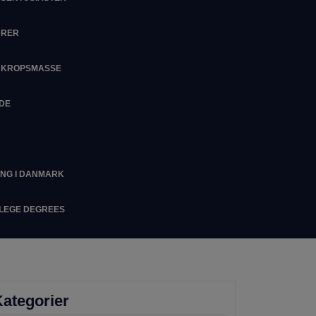
DRER
M KROPSMASSE
IDE
ING I DANMARK
LLEGE DEGREES
ategorier