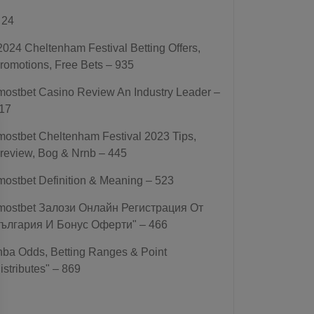
 24
2024 Cheltenham Festival Betting Offers,
romotions, Free Bets – 935
mostbet Casino Review An Industry Leader –
17
mostbet Cheltenham Festival 2023 Tips,
review, Bog & Nrnb – 445
mostbet Definition & Meaning – 523
mostbet Залози Онлайн Регистрация От
ългария И Бонус Оферти" – 466
nba Odds, Betting Ranges & Point
istributes" – 869