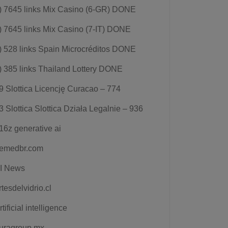
) 7645 links Mix Casino (6-GR) DONE
) 7645 links Mix Casino (7-IT) DONE
) 528 links Spain Microcréditos DONE
) 385 links Thailand Lottery DONE
9 Slottica Licencję Curacao – 774
3 Slottica Slottica Działa Legalnie – 936
16z generative ai
emedbr.com
I News
rtesdelvidrio.cl
rtificial intelligence
uragroup.mx