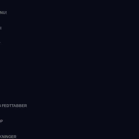
NU!
I
T
G FEDTTABBER
OP
RKNINGER