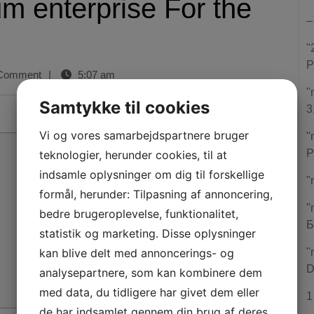
m enterprise For the
–
"
P
Comment
|
5:07 am
"
Samtykke til cookies
3
Vi og vores samarbejdspartnere bruger
"
P
teknologier, herunder cookies, til at
indsamle oplysninger om dig til forskellige
"
formål, herunder: Tilpasning af annoncering,
"
bedre brugeroplevelse, funktionalitet,
Б
statistik og marketing. Disse oplysninger
kan blive delt med annoncerings- og
"
D
analysepartnere, som kan kombinere dem
med data, du tidligere har givet dem eller
1
de har indsamlet gennem din brug af deres