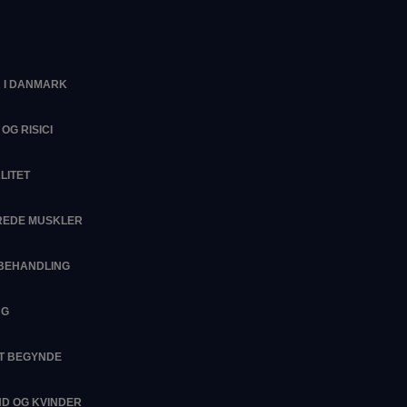
 I DANMARK
OG RISICI
LITET
EREDE MUSKLER
SBEHANDLING
NG
AT BEGYNDE
D OG KVINDER