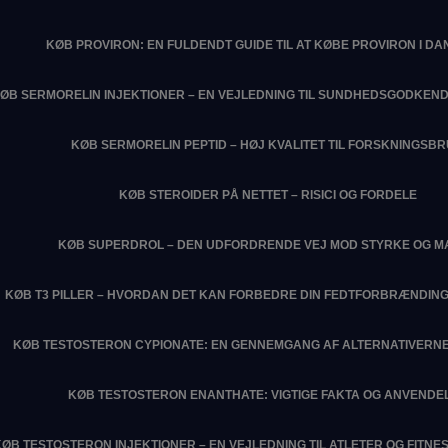
KØB PROVIRON: EN FULDENDT GUIDE TIL AT KØBE PROVIRON I D
ØB SERMORELIN INJEKTIONER – EN VEJLEDNING TIL SUNDHEDSGODKEN
KØB SERMORELIN PEPTID – HØJ KVALITET TIL FORSKNINGSB
KØB STEROIDER PÅ NETTET – RISICI OG FORDELE
KØB SUPERDROL – DEN UDFORDRENDE VEJ MOD STYRKE OG M
KØB T3 PILLER – HVORDAN DET KAN FORBEDRE DIN FEDTFORBRÆNDIN
KØB TESTOSTERON CYPIONATE: EN GENNEMGANG AF ALTERNATIVERNE
KØB TESTOSTERON ENANTHATE: VIGTIGE FAKTA OG ANVENDE
KØB TESTOSTERON INJEKTIONER – EN VEJLEDNING TIL ATLETER OG FITN