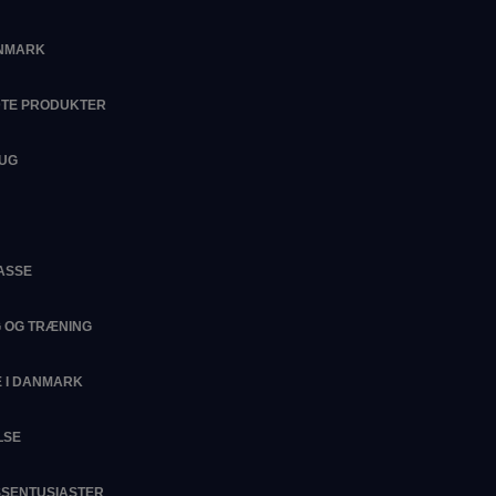
ANMARK
DTE PRODUKTER
RUG
ASSE
G OG TRÆNING
 I DANMARK
LSE
ESSENTUSIASTER