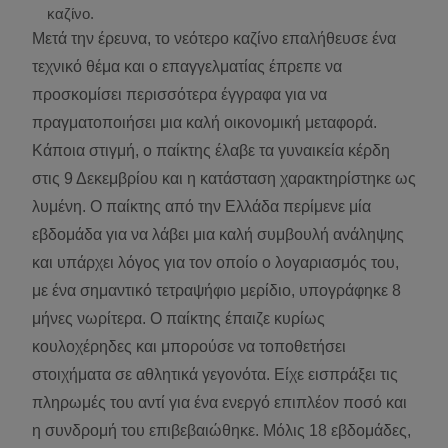
καζίνο.
Μετά την έρευνα, το νεότερο καζίνο επαλήθευσε ένα
τεχνικό θέμα και ο επαγγελματίας έπρεπε να
προσκομίσει περισσότερα έγγραφα για να
πραγματοποιήσει μια καλή οικονομική μεταφορά.
Κάποια στιγμή, ο παίκτης έλαβε τα γυναικεία κέρδη
στις 9 Δεκεμβρίου και η κατάσταση χαρακτηρίστηκε ως
λυμένη. Ο παίκτης από την Ελλάδα περίμενε μία
εβδομάδα για να λάβει μια καλή συμβουλή ανάληψης
και υπάρχει λόγος για τον οποίο ο λογαριασμός του,
με ένα σημαντικό τετραψήφιο μερίδιο, υπογράφηκε 8
μήνες νωρίτερα. Ο παίκτης έπαιζε κυρίως
κουλοχέρηδες και μπορούσε να τοποθετήσει
στοιχήματα σε αθλητικά γεγονότα. Είχε εισπράξει τις
πληρωμές του αντί για ένα ενεργό επιπλέον ποσό και
η συνδρομή του επιβεβαιώθηκε. Μόλις 18 εβδομάδες,