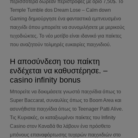
περισσότερα δωρεάν περιστροφές με όριο 7,50$. Το
Temple Tumble dos Dream Lose – Calm down
Gaming δημιούργησε ένα φανταστικά εμπνευσμένο
παιχνίδι όπου μπορείτε να συνομιλήσετε με μερικούς
τυχοδιώκτες. Το νέο μοτίβο είναι ιδανικό για παίκτες
που αναζητούν τολμηρές ευκαιρίες παιχνιδιού.
Η αποσύνδεση του παίκτη
ενδέχεται να καθυστέρησε. –
casino infinity bonus
Μπορείτε να δοκιμάσετε γνωστά παιχνίδια όπως το
Super Baccarat, συναυλίες όπως το Boom Area και
ασυνήθιστα παιχνίδια όπως το Teenager Patti Alive.
Τις Κυριακές, οι καταξιωμένοι παίκτες του Infinity
Casino στον Καναδά θα λάβουν ένα πρόσθετο
μπόνους επαναφόρτωσης τυχερών παιχνιδιών στο