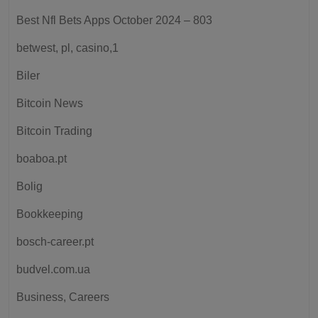
Best Nfl Bets Apps October 2024 – 803
betwest, pl, casino,1
Biler
Bitcoin News
Bitcoin Trading
boaboa.pt
Bolig
Bookkeeping
bosch-career.pt
budvel.com.ua
Business, Careers