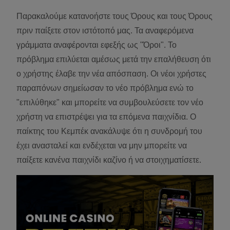
Παρακαλούμε κατανοήστε τους Όρους και τους Όρους
πριν παίξετε στον ιστότοπό μας. Τα αναφερόμενα
γράμματα αναφέρονται εφεξής ως "Όροι". Το
πρόβλημα επιλύεται αμέσως μετά την επαλήθευση ότι
ο χρήστης έλαβε την νέα απόσπαση. Οι νέοι χρήστες
παραπόνων σημείωσαν το νέο πρόβλημα ενώ το
"επιλύθηκε" και μπορείτε να συμβουλεύσετε τον νέο
χρήστη να επιστρέψει για τα επόμενα παιχνίδια. Ο
παίκτης του Κεμπέκ ανακάλυψε ότι η συνδρομή του
έχει ανασταλεί και ενδέχεται να μην μπορείτε να
παίξετε κανένα παιχνίδι καζίνο ή να στοιχηματίσετε.