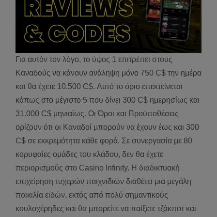
Για αυτόν τον λόγο, το ύψος 1 επιτρέπει στους
Καναδούς να κάνουν ανάληψη μόνο 750 C$ την ημέρα
και θα έχετε 10.500 C$. Αυτό το όριο επεκτείνεται
κάπως στο μέγιστο 5 που δίνει 300 C$ ημερησίως και
31.000 C$ μηνιαίως. Οι Όροι και Προϋποθέσεις
ορίζουν ότι οι Καναδοί μπορούν να έχουν έως και 300
C$ σε εκκρεμότητα κάθε φορά. Σε συνεργασία με 80
κορυφαίες ομάδες του κλάδου, δεν θα έχετε
περιορισμούς στο Casino Infinity. Η διαδικτυακή
επιχείρηση τυχερών παιχνιδιών διαθέτει μια μεγάλη
ποικιλία ειδών, εκτός από πολύ σημαντικούς
κουλοχέρηδες και θα μπορείτε να παίξετε τζάκποτ και