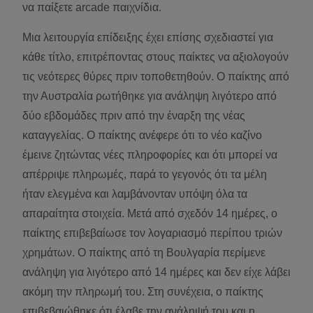
να παίξετε arcade παιχνίδια.
Μια λειτουργία επίδειξης έχει επίσης σχεδιαστεί για
κάθε τίτλο, επιτρέποντας στους παίκτες να αξιολογούν
τις νεότερες θύρες πριν τοποθετηθούν. Ο παίκτης από
την Αυστραλία ρωτήθηκε για ανάληψη λιγότερο από
δύο εβδομάδες πριν από την έναρξη της νέας
καταγγελίας. Ο παίκτης ανέφερε ότι το νέο καζίνο
έμεινε ζητώντας νέες πληροφορίες και ότι μπορεί να
απέρριψε πληρωμές, παρά το γεγονός ότι τα μέλη
ήταν ελεγμένα και λαμβάνονταν υπόψη όλα τα
απαραίτητα στοιχεία. Μετά από σχεδόν 14 ημέρες, ο
παίκτης επιβεβαίωσε τον λογαριασμό περίπου τριών
χρημάτων. Ο παίκτης από τη Βουλγαρία περίμενε
ανάληψη για λιγότερο από 14 ημέρες και δεν είχε λάβει
ακόμη την πληρωμή του. Στη συνέχεια, ο παίκτης
επιβεβαιώθηκε ότι έλαβε την ανάληψή του και η