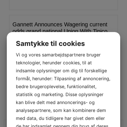
Gannett Announces Wagering current
odds grand national Union With Tipico
Sportsbook
Samtykke til cookies
Articles Form of 100 percent free Football Choice
Vi og vores samarbejdspartnere bruger
Also provides To own Current Users Very Bowl Lvii
teknologier, herunder cookies, til at
Is anticipated To...
indsamle oplysninger om dig til forskellige
formål, herunder: Tilpasning af annoncering,
Read complete post
bedre brugeroplevelse, funktionalitet,
statistik og marketing. Disse oplysninger
kan blive delt med annoncerings- og
analysepartnere, som kan kombinere dem
med data, du tidligere har givet dem eller
de har indsamlet gennem din brug af deres