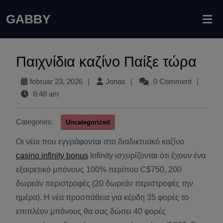
GABBY
Παιχνίδια καζίνο Παίξε τώρα
februar 23, 2026
|
Jonas
|
0 Comment
|
8:48 am
Categories:
Uncategorized
Οι νέοι που εγγράφονται στο διαδικτυακό καζίνο
casino infinity bonus
Infinity ισχυρίζονται ότι έχουν ένα
εξαιρετικό μπόνους 100% περίπου C$750, 200
δωρεάν περιστροφές (20 δωρεάν περιστροφές την
ημέρα). Η νέα προσπάθεια για κέρδη 35 φορές το
επιπλέον μπόνους θα σας δώσει 40 φορές