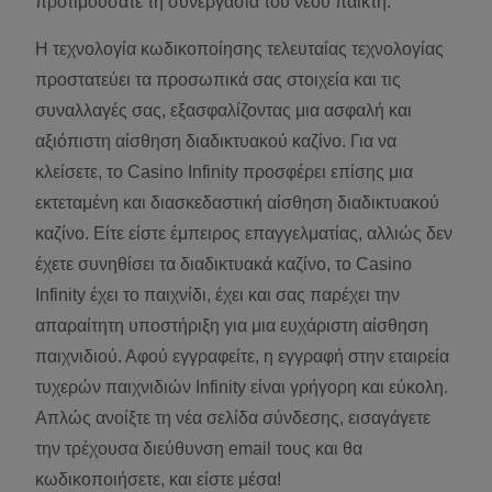
προτιμούσατε τη συνεργασία του νέου παίκτη.
Η τεχνολογία κωδικοποίησης τελευταίας τεχνολογίας
προστατεύει τα προσωπικά σας στοιχεία και τις
συναλλαγές σας, εξασφαλίζοντας μια ασφαλή και
αξιόπιστη αίσθηση διαδικτυακού καζίνο. Για να
κλείσετε, το Casino Infinity προσφέρει επίσης μια
εκτεταμένη και διασκεδαστική αίσθηση διαδικτυακού
καζίνο. Είτε είστε έμπειρος επαγγελματίας, αλλιώς δεν
έχετε συνηθίσει τα διαδικτυακά καζίνο, το Casino
Infinity έχει το παιχνίδι, έχει και σας παρέχει την
απαραίτητη υποστήριξη για μια ευχάριστη αίσθηση
παιχνιδιού. Αφού εγγραφείτε, η εγγραφή στην εταιρεία
τυχερών παιχνιδιών Infinity είναι γρήγορη και εύκολη.
Απλώς ανοίξτε τη νέα σελίδα σύνδεσης, εισαγάγετε
την τρέχουσα διεύθυνση email τους και θα
κωδικοποιήσετε, και είστε μέσα!