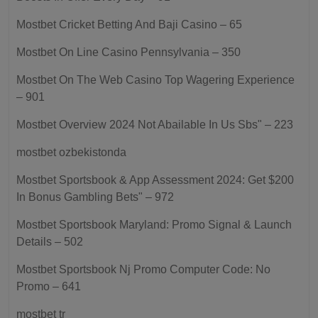
Mostbet Cricket Betting And Baji Casino – 65
Mostbet On Line Casino Pennsylvania – 350
Mostbet On The Web Casino Top Wagering Experience
– 901
Mostbet Overview 2024 Not Abailable In Us Sbs" – 223
mostbet ozbekistonda
Mostbet Sportsbook & App Assessment 2024: Get $200
In Bonus Gambling Bets" – 972
Mostbet Sportsbook Maryland: Promo Signal & Launch
Details – 502
Mostbet Sportsbook Nj Promo Computer Code: No
Promo – 641
mostbet tr