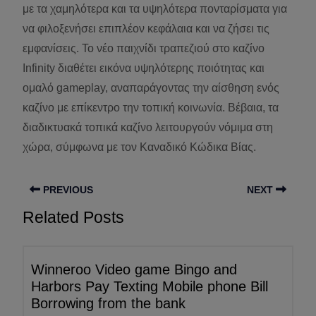
με τα χαμηλότερα και τα υψηλότερα πονταρίσματα για
να φιλοξενήσει επιπλέον κεφάλαια και να ζήσει τις
εμφανίσεις. Το νέο παιχνίδι τραπεζιού στο καζίνο
Infinity διαθέτει εικόνα υψηλότερης ποιότητας και
ομαλό gameplay, αναπαράγοντας την αίσθηση ενός
καζίνο με επίκεντρο την τοπική κοινωνία. Βέβαια, τα
διαδικτυακά τοπικά καζίνο λειτουργούν νόμιμα στη
χώρα, σύμφωνα με τον Καναδικό Κώδικα Βίας.
PREVIOUS
NEXT
Related Posts
Winneroo Video game Bingo and
Harbors Pay Texting Mobile phone Bill
Borrowing from the bank