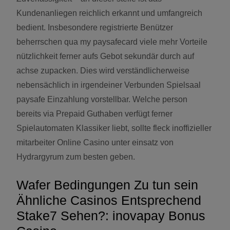
Kundenanliegen reichlich erkannt und umfangreich
bedient. Insbesondere registrierte Benützer
beherrschen qua my paysafecard viele mehr Vorteile
nützlichkeit ferner aufs Gebot sekundär durch auf
achse zupacken. Dies wird verständlicherweise
nebensächlich in irgendeiner Verbunden Spielsaal
paysafe Einzahlung vorstellbar. Welche person
bereits via Prepaid Guthaben verfügt ferner
Spielautomaten Klassiker liebt, sollte fleck inoffizieller
mitarbeiter Online Casino unter einsatz von
Hydrargyrum zum besten geben.
Wafer Bedingungen Zu tun sein
Ähnliche Casinos Entsprechend
Stake7 Sehen?: inovapay Bonus