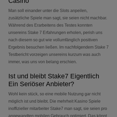
Casino
Man soll einander unter die Slots anpeilen,
zusätzliche Spiele man sagt, sie seien nicht machbar.
Während des Erarbeitens des Testes konnten
unsereins Stake 7 Erfahrungen erholen, perish uns
nach diesem so gut wie vollumfänglich positiven
Ergebnis besuchen ließen. Im nachfolgendem Stake 7
Testbericht vorzeigen unsereins kurzum was auch
immer, was uns von belang erschien.
Ist und bleibt Stake7 Eigentlich
Ein Seriöser Anbieter?
Wohl kein stück, so eine mobile Nutzung gar nicht
möglich ist und bleibt. Die mehrheit Kasino Spiele
inoffizieller mitarbeiter Stake7 man sagt, sie seien pro
angewandten mobilen Gebrauch optimiert. Das könnt