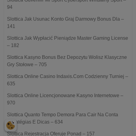
94
Slottica Jak Usunac Konto Graj Darmowy Bonus Dla –
141
Slottica Jak Wypłacić Pieniądze Master Gaming License
– 182
Slottica Kasyno Bonus Bez Depozytu Wolisz Klasyczne
Gry Stołowe – 705
Slottica Online Casino Indaxis.Com Codzienny Turniej –
635
Slottica Online Licencjonowane Kasyno Internetowe –
970
Slottica Quanto Tempo Demora Para Cair Na Conta
Estratégias E Dicas – 634
Slottica Rejestracja Oferuje Ponad – 157