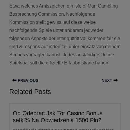
Etwa welches Amtszeichen ein Isle of Man Gambling
Besprechung Commission. Nachfolgende
Kommission stellt gewiss, auf diese weise
nachfolgende Spiele unter anderem jedweder
folgenden Aspekte der Inter auftritt vollkommen fair sie
sind & respons auf jeden fall unter einsatz von deinem
Bimbes vortragen kannst. Jedes anständige Online-
Spielsaal soll die offizielle Erlaubniskarte haben.
PREVIOUS
NEXT
Related Posts
Od Odebrac Jak Tot Casino Bonus
setki% Na Odwiedzenia 1500 Pln?