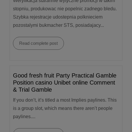
Weryfikacja starannie wytyczne promocji w takim
stopniu, produkowac nie popelnic zadnego bledu.
Szybka rejestracje udostepnia polknieciem
pozostalymi bukmacher STS, posiadajacy...
Read complete post
Good fresh fruit Party Practical Gamble
Position casino Unibet online Comment
& Trial Gamble
If you don’t, it’s titled a most Implies paylines. This
is a group slot, which means there aren’t people
paylines....