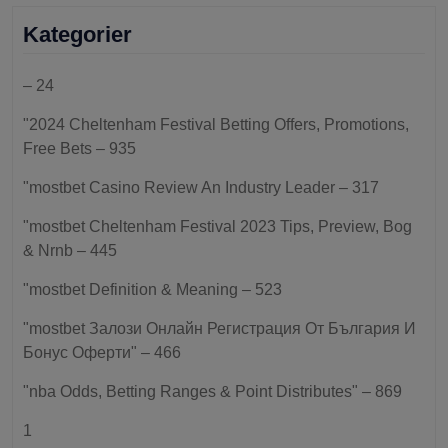
Kategorier
– 24
"2024 Cheltenham Festival Betting Offers, Promotions,
Free Bets – 935
"mostbet Casino Review An Industry Leader – 317
"mostbet Cheltenham Festival 2023 Tips, Preview, Bog
& Nrnb – 445
"mostbet Definition & Meaning – 523
"mostbet Залози Онлайн Регистрация От България И
Бонус Оферти" – 466
"nba Odds, Betting Ranges & Point Distributes" – 869
1