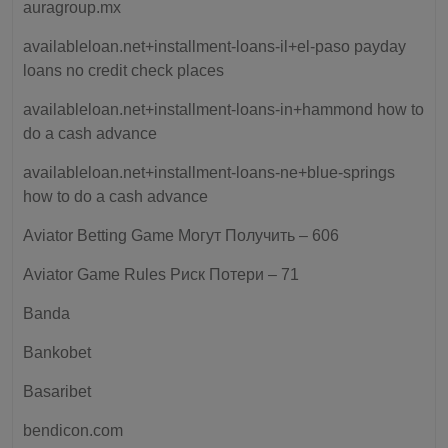
auragroup.mx
availableloan.net+installment-loans-il+el-paso payday
loans no credit check places
availableloan.net+installment-loans-in+hammond how to
do a cash advance
availableloan.net+installment-loans-ne+blue-springs
how to do a cash advance
Aviator Betting Game Могут Получить – 606
Aviator Game Rules Риск Потери – 71
Banda
Bankobet
Basaribet
bendicon.com