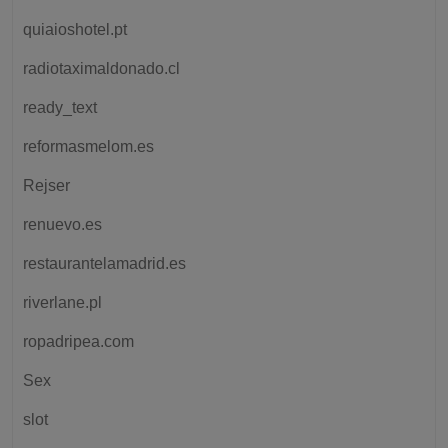
quiaioshotel.pt
radiotaximaldonado.cl
ready_text
reformasmelom.es
Rejser
renuevo.es
restaurantelamadrid.es
riverlane.pl
ropadripea.com
Sex
slot