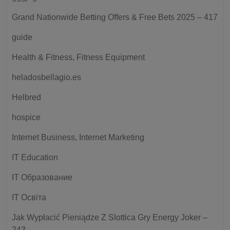
Grand Nationwide Betting Offers & Free Bets 2025 – 417
guide
Health & Fitness, Fitness Equipment
heladosbellagio.es
Helbred
hospice
Internet Business, Internet Marketing
IT Education
IT Образование
IT Освіта
Jak Wypłacić Pieniądze Z Slottica Gry Energy Joker –
243