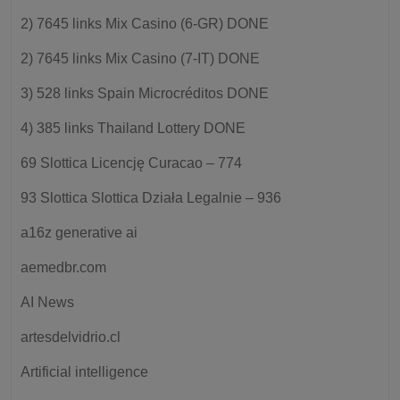
2) 7645 links Mix Casino (6-GR) DONE
2) 7645 links Mix Casino (7-IT) DONE
3) 528 links Spain Microcréditos DONE
4) 385 links Thailand Lottery DONE
69 Slottica Licencję Curacao – 774
93 Slottica Slottica Działa Legalnie – 936
a16z generative ai
aemedbr.com
AI News
artesdelvidrio.cl
Artificial intelligence