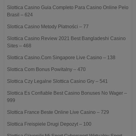
Slottica Casino Guia Completo Para Casino Online Pelo
Brasil – 624
Slottica Casino Metody Płatności – 77
Slottica Casino Review 2021 Best Bangladeshi Casino
Sites – 468
Slottica Casino.Com Singapore Live Casino – 138
Slottica Com Bonus Powitalny – 470
Slottica Czy Legalne Slottica Casino Gry – 541
Slottica Es Confiable Best Casino Bonuses No Wager –
999
Slottica France Beste Online Live Casino – 729
Slottica Freispiele Drugi Depozyt – 100
Slottica Güvenilir Mi Sport Cybersport Wirtualny Sport –