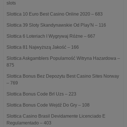
slots
Slottica 10 Euro Best Casino Online 2020 – 683
Slottica 39 Sloty Skandynawskie Od Play'N – 116
Slottica 6 Loteriach I Wygrywaj Różne – 667
Slottica 81 Najwyższą Jakość – 166
Slottica Askgamblers Popularność Witryna Hazardowa –
875
Slottica Bonus Bez Depozytu Best Casino Sites Norway
– 769
Slottica Bonus Code Brl Uzs – 223
Slottica Bonus Code Wejdź Do Gry – 108
Slottica Casino Brasil Devidamente Licenciado E
Regulamentado – 403