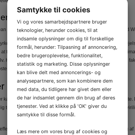
effekter.
Samtykke til cookies
er med andre Stoffer
Vi og vores samarbejdspartnere bruger
 lean muskelmasse, kombiner Testosteron Cypionate godt med Wi
teknologier, herunder cookies, til at
indsamle oplysninger om dig til forskellige
tyrke og ydeevne, kan Anavar eller Halotestin være gode tilføjels
formål, herunder: Tilpasning af annoncering,
é at tale med en læge eller steroidvejleder for at finde den opti
bedre brugeroplevelse, funktionalitet,
lv. Husk også at overvåge din ernæring og træning, da disse fakt
statistik og marketing. Disse oplysninger
tosteron Cypionate.
kan blive delt med annoncerings- og
analysepartnere, som kan kombinere dem
r og Risici
med data, du tidligere har givet dem eller
de har indsamlet gennem din brug af deres
r kan der være sideeffekter ved brug af Testosteron Cypionate.
tjenester. Ved at klikke på 'OK' giver du
rlig testosteronproduktion, hvilket kan føre til problemer med vir
samtykke til disse formål.
eeffekter inkluderer androgenisk acne, øget kogning, skæving af
Læs mere om vores brug af cookies og