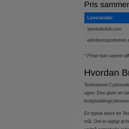
Pris sammen
Leverandør
sportatletisk.com
edinborosportsmen.
* Priser kan variere a
Hvordan B
Testosteron Cypionate 
ugen. Den giver en lan
bodybuildingcyklusser
En typisk dosis for T
mål. Det er vigtigt at