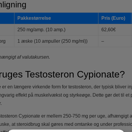
ligning
Pakkestørrelse
Pris (Euro)
250 mg/amp. (10 amp.)
62,60€
org
1 æske (10 ampuller (250 mg/ml))
–
fhængigt af valutakursen.
ruges Testosteron Cypionate?
er en længere virkende form for testosteron, der typisk bliver i
gvarig effekt på muskelvækst og styrkeøge. Dette gør det til et 
.
estosteron Cypionate er mellem 250-750 mg per uge, afhængigt a
 huske, at steroidbrug skal gøres med omtanke og under professio