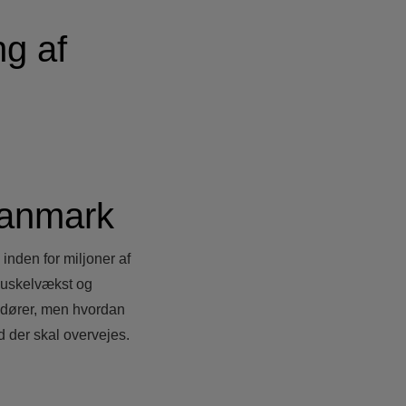
g af
Danmark
inden for miljoner af
 muskelvækst og
andører, men hvordan
d der skal overvejes.