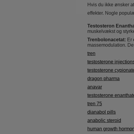
Hvis du ikke ønsker at
effekter. Nogle popul
Testosteron Enantha
muskelvækst og styrkeø
Trenbolonacetat:
Er e
massemodulation. Den 
tren
testosterone injection
testosterone cypionat
dragon pharma
anavar
testosterone enanthat
tren 75
dianabol pills
anabolic steroid
human growth hormo