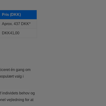
Pris (DKK)
Aprox. 437 DKK*
DKK41,00
njiceret én gang om
populært valg i
f individets behov og
nel vejledning for at