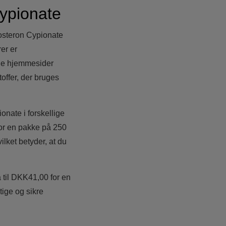
Cypionate
tosteron Cypionate
er er
gge hjemmesider
toffer, der bruges
onate i forskellige
for en pakke på 250
ilket betyder, at du
til DKK41,00 for en
ige og sikre