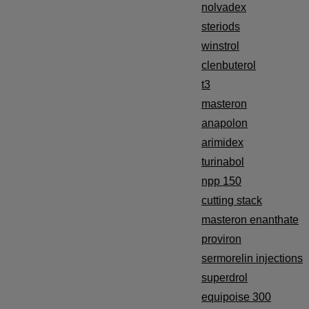
nolvadex
steriods
winstrol
clenbuterol
t3
masteron
anapolon
arimidex
turinabol
npp 150
cutting stack
masteron enanthate
proviron
sermorelin injections
superdrol
equipoise 300