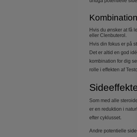
undgå potentielle side
Kombination
Hvis du ønsker at få
eller Clenbuterol.
Hvis din fokus er på s
Det er altid en god id
kombination for dig se
rolle i effekten af Tes
Sideeffekte
Som med alle steroide
er en reduktion i natu
efter cyklusset.
Andre potentielle sid