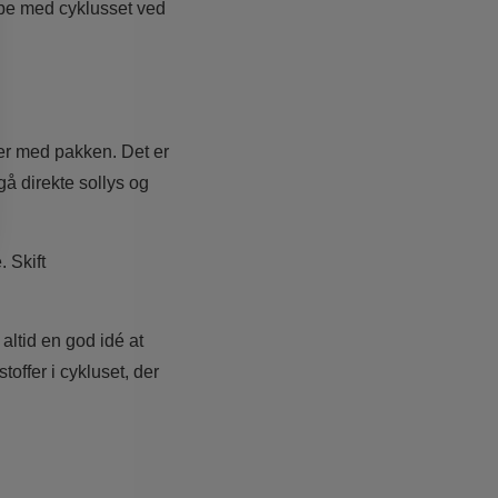
ppe med cyklusset ved
er med pakken. Det er
gå direkte sollys og
. Skift
altid en god idé at
offer i cykluset, der