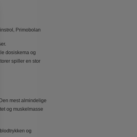
nstrol, Primobolan
er.
male dosiskema og
orer spiller en stor
 Den mest almindelige
ilitet og muskelmasse
 blodtrykken og