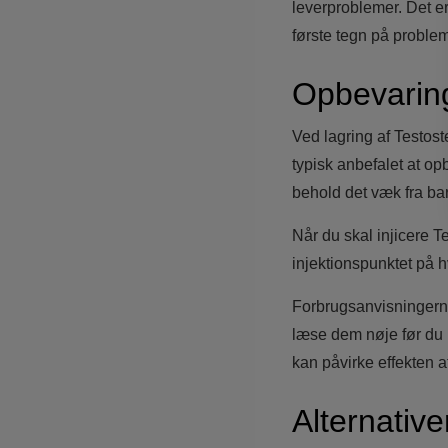
leverproblemer. Det e
første tegn på problem
Opbevarin
Ved lagring af Testos
typisk anbefalet at op
behold det væk fra b
Når du skal injicere T
injektionspunktet på hv
Forbrugsanvisningerne 
læse dem nøje før du b
kan påvirke effekten a
Alternative