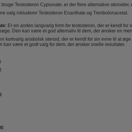
 bruge Testosteron Cypionate, er der flere alternative steroider,
ære valg inkluderer Testosteron Enanthate og Trenbolonacetat.
te:
Er en anden langvarig form for testosteron, der er kendt for si
ge. Den kan være et god alternativ til dem, der ønsker en mere 
n kortvarig anabolsk steroid, der er kendt for sin evne til at øge
kan være et godt valg for dem, der ønsker snelle resultater.
s
e
e
ne