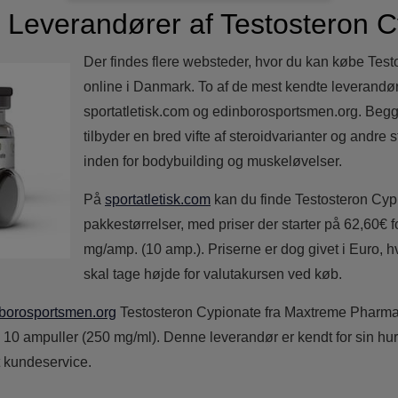
e Leverandører af Testosteron 
Der findes flere websteder, hvor du kan købe Tes
online i Danmark. To af de mest kendte leverandør
sportatletisk.com og edinborosportsmen.org. Be
tilbyder en bred vifte af steroidvarianter og andre s
inden for bodybuilding og muskeløvelser.
På
sportatletisk.com
kan du finde Testosteron Cypi
pakkestørrelser, med priser der starter på 62,60€ 
mg/amp. (10 amp.). Priserne er dog givet i Euro, hv
skal tage højde for valutakursen ved køb.
borosportsmen.org
Testosteron Cypionate fra Maxtreme Pharma 
0 ampuller (250 mg/ml). Denne leverandør er kendt for sin hurt
 kundeservice.